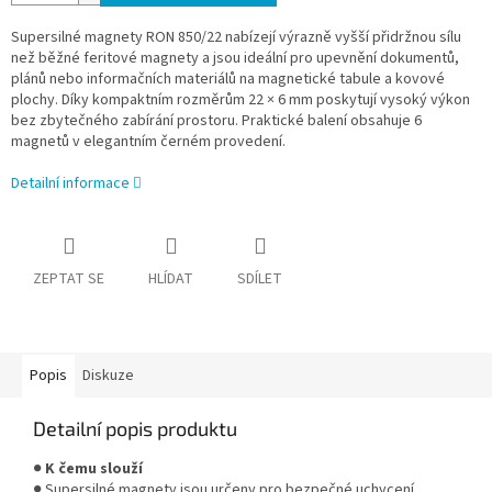
Supersilné magnety RON 850/22 nabízejí výrazně vyšší přidržnou sílu
než běžné feritové magnety a jsou ideální pro upevnění dokumentů,
plánů nebo informačních materiálů na magnetické tabule a kovové
plochy. Díky kompaktním rozměrům 22 × 6 mm poskytují vysoký výkon
bez zbytečného zabírání prostoru. Praktické balení obsahuje 6
magnetů v elegantním černém provedení.
Detailní informace
ZEPTAT SE
HLÍDAT
SDÍLET
Popis
Diskuze
Detailní popis produktu
●
K čemu slouží
● Supersilné magnety jsou určeny pro bezpečné uchycení