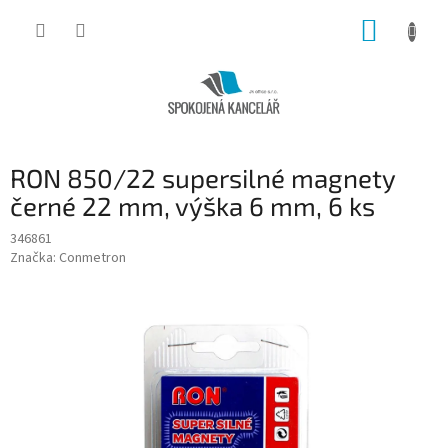
Přejít
NÁKUP
na
obsah
KOŠÍK
RON 850/22 supersilné magnety
černé 22 mm, výška 6 mm, 6 ks
346861
Značka:
Conmetron