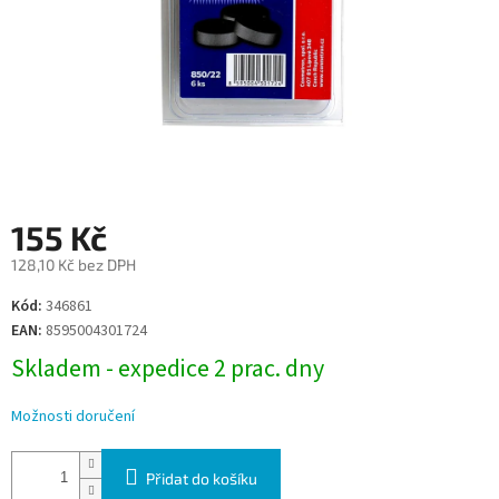
155 Kč
128,10 Kč bez DPH
Měrná
Kód:
346861
cena:
EAN:
8595004301724
Skladem - expedice 2 prac. dny
Možnosti doručení
Přidat do košíku