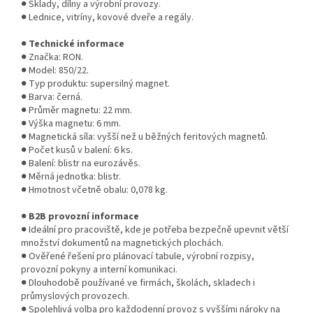
● Sklady, dílny a výrobní provozy.
● Lednice, vitríny, kovové dveře a regály.
●
Technické informace
● Značka: RON.
● Model: 850/22.
● Typ produktu: supersilný magnet.
● Barva: černá.
● Průměr magnetu: 22 mm.
● Výška magnetu: 6 mm.
● Magnetická síla: vyšší než u běžných feritových magnetů.
● Počet kusů v balení: 6 ks.
● Balení: blistr na eurozávěs.
● Měrná jednotka: blistr.
● Hmotnost včetně obalu: 0,078 kg.
●
B2B provozní informace
● Ideální pro pracoviště, kde je potřeba bezpečně upevnit větší
množství dokumentů na magnetických plochách.
● Ověřené řešení pro plánovací tabule, výrobní rozpisy,
provozní pokyny a interní komunikaci.
● Dlouhodobě používané ve firmách, školách, skladech i
průmyslových provozech.
● Spolehlivá volba pro každodenní provoz s vyššími nároky na