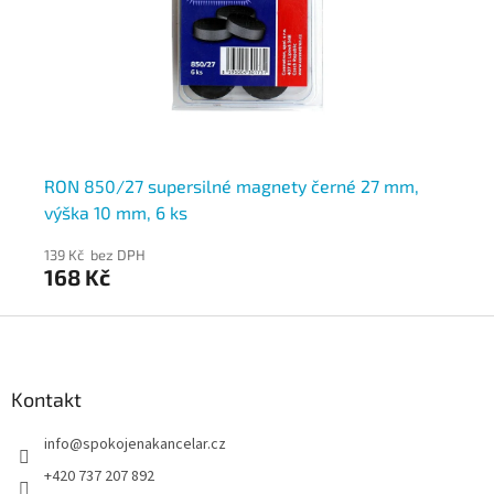
s
RON 850/27 supersilné magnety černé 27 mm,
Ma
výška 10 mm, 6 ks
če
139 Kč bez DPH
122
168 Kč
1
Z
á
p
a
Kontakt
t
info
@
spokojenakancelar.cz
í
+420 737 207 892