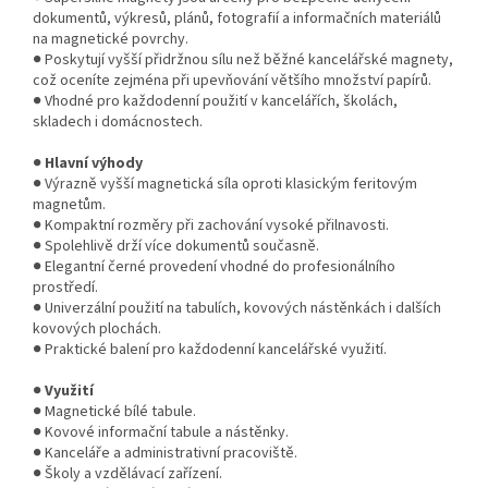
dokumentů, výkresů, plánů, fotografií a informačních materiálů
na magnetické povrchy.
● Poskytují vyšší přidržnou sílu než běžné kancelářské magnety,
což oceníte zejména při upevňování většího množství papírů.
● Vhodné pro každodenní použití v kancelářích, školách,
skladech i domácnostech.
●
Hlavní výhody
● Výrazně vyšší magnetická síla oproti klasickým feritovým
magnetům.
● Kompaktní rozměry při zachování vysoké přilnavosti.
● Spolehlivě drží více dokumentů současně.
● Elegantní černé provedení vhodné do profesionálního
prostředí.
● Univerzální použití na tabulích, kovových nástěnkách i dalších
kovových plochách.
● Praktické balení pro každodenní kancelářské využití.
●
Využití
● Magnetické bílé tabule.
● Kovové informační tabule a nástěnky.
● Kanceláře a administrativní pracoviště.
● Školy a vzdělávací zařízení.