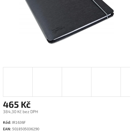
465 Kč
384,30 Kč bez DPH
Měrná
Kód:
IR1636F
cena:
EAN:
5018505036290