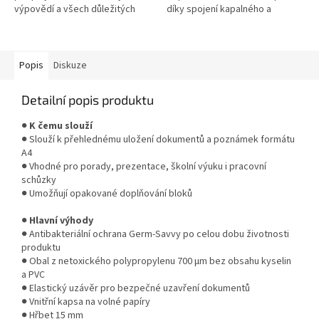
výpovědí a všech důležitých
díky spojení kapalného a
dokumentů . Certifikováno
gelového inkoustu.
podle DIN ISO 27668-2:pro
archivní a...
Popis
Diskuze
Detailní popis produktu
●
K čemu slouží
● Slouží k přehlednému uložení dokumentů a poznámek formátu
A4
● Vhodné pro porady, prezentace, školní výuku i pracovní
schůzky
● Umožňují opakované doplňování bloků
●
Hlavní výhody
● Antibakteriální ochrana Germ-Savvy po celou dobu životnosti
produktu
● Obal z netoxického polypropylenu 700 µm bez obsahu kyselin
a PVC
● Elastický uzávěr pro bezpečné uzavření dokumentů
● Vnitřní kapsa na volné papíry
● Hřbet 15 mm