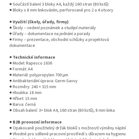
● Součástí balení 3 bloky A4, každý 160 stran (80 listů)
● Bloky s 8 mm linkováním, perforované pro 2 a 4 otvory
●
Využití (školy, úřady, firmy)
● Školy – vedení poznámek a studijní materiály
● Úřady – dokumentace na jednání a porady
● Firmy – prezentace, obchodní schůzky a projektová
dokumentace
●
Technické informace
● Model: Rapesco 1636
● Formát: A4
● Materiál: polypropylen 700 µm
● Antibakteriální úprava: Germ-Savvy
● Rozměry: 240 × 315 mm
● Hloubka: 18 mm
● Hřbet: 15 mm
● Barva: černá
● Obsah balení: 3× blok A4, 160 stran (80 listů), 8 mm linka
●
B2B provozní informace
● Opakovaně použitelný držák bloků s možností výměny náplní
● Vhodné pro sdílené pracovní prostředí s důrazem na hygienu