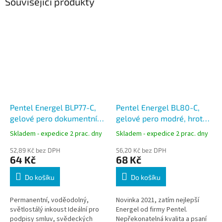
Související produkty
Pentel Energel BLP77-C,
Pentel Energel BL80-C,
gelové pero dokumentní
gelové pero modré, hrot
modré, hrot 0,7mm
1,0 mm
Skladem - expedice 2 prac. dny
Skladem - expedice 2 prac. dny
52,89 Kč bez DPH
56,20 Kč bez DPH
64 Kč
68 Kč
Do košíku
Do košíku
Permanentní, voděodolný,
Novinka 2021, zatím nejlepší
světlostálý inkoust Ideální pro
Energel od firmy Pentel.
podpisy smluv, svědeckých
Nepřekonatelná kvalita a psaní