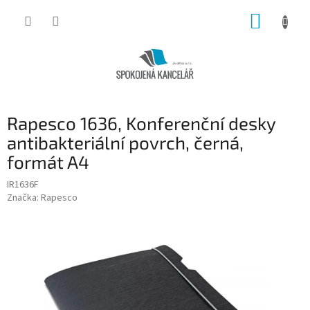
Přejít
NÁKUP
na
obsah
KOŠÍK
Rapesco 1636, Konferenční desky
antibakteriální povrch, černá,
formát A4
IR1636F
Značka:
Rapesco