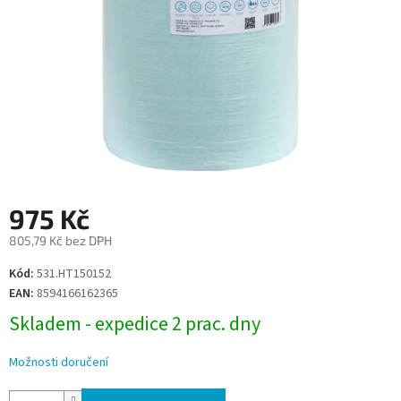
975 Kč
805,79 Kč bez DPH
Měrná
Kód:
531.HT150152
cena:
EAN:
8594166162365
Skladem - expedice 2 prac. dny
Možnosti doručení