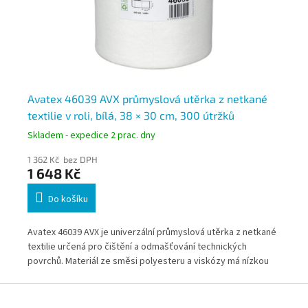
lie
Avatex 46039 AVX průmyslová utěrka z netkané
Cr
textilie v roli, bílá, 38 × 30 cm, 300 útržků
te
Skladem - expedice 2 prac. dny
Skl
1 362 Kč bez DPH
56
1 648 Kč
6
Do košíku
a®
Avatex 46039 AVX je univerzální průmyslová utěrka z netkané
Cra
textilie určená pro čištění a odmašťování technických
net
povrchů. Materiál ze směsi polyesteru a viskózy má nízkou
údr
prašnost, vysokou absorpci kapalin a dobře zachycuje
vlá
Z
provozní nečistoty. Perforovaná role umožňuje snadné
mec
á
dávkování při práci v dílnách nebo průmyslových provozech.
dáv