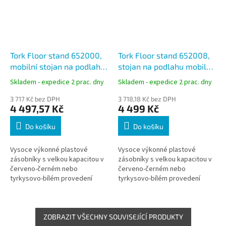
Tork Floor stand 652000,
Tork Floor stand 652008,
mobilní stojan na podlahu,
stojan na podlahu mobilní,
bílá/tyrkysová, W1
červená/černá, W1
Skladem - expedice 2 prac. dny
Skladem - expedice 2 prac. dny
3 717 Kč bez DPH
3 718,18 Kč bez DPH
4 497,57 Kč
4 499 Kč
Do košíku
Do košíku
Vysoce výkonné plastové
Vysoce výkonné plastové
zásobníky s velkou kapacitou v
zásobníky s velkou kapacitou v
červeno-černém nebo
červeno-černém nebo
tyrkysovo-bílém provedení
tyrkysovo-bílém provedení
ZOBRAZIT VŠECHNY SOUVISEJÍCÍ PRODUKTY