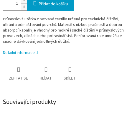
Přidat do košíku
Průmyslová utěrka z netkané textilie určená pro technické čištění,
utírání a odmašťování povrchů. Materiál s nízkou prašností a dobrou
absorpcí kapalin je vhodný pro mokré i suché čištění v průmyslových
provozech, dílnách nebo potravinářství. Perforovaná role umožňuje
snadné dávkování jednotlivých útržků.
Detailní informace
ZEPTAT SE
HLÍDAT
SDÍLET
Související produkty