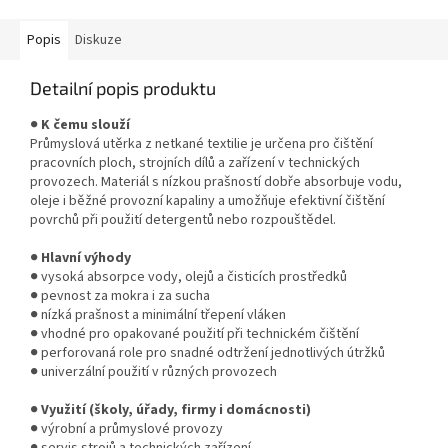
Popis
Diskuze
Detailní popis produktu
●
K čemu slouží
Průmyslová utěrka z netkané textilie je určena pro čištění
pracovních ploch, strojních dílů a zařízení v technických
provozech. Materiál s nízkou prašností dobře absorbuje vodu,
oleje i běžné provozní kapaliny a umožňuje efektivní čištění
povrchů při použití detergentů nebo rozpouštědel.
●
Hlavní výhody
● vysoká absorpce vody, olejů a čisticích prostředků
● pevnost za mokra i za sucha
● nízká prašnost a minimální třepení vláken
● vhodné pro opakované použití při technickém čištění
● perforovaná role pro snadné odtržení jednotlivých útržků
● univerzální použití v různých provozech
●
Využití (školy, úřady, firmy i domácnosti)
● výrobní a průmyslové provozy
● servis strojů a technických zařízení