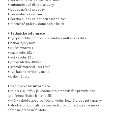
● automobilové dílny a lakovny
● potravinářské provozy
● zdravotnická zařízení
● údržba budov ve firmách a institucích
● technické práce v domácích dílnách
●
Technické informace
● typ produktu: průmyslová utěrka z netkané textilie
● barva: tyrkysová
● počet vrstev: 1
● návin role: 152 m
● výška role: 29 cm
● počet útržků: 400 ks
● gramáž materiálu: 50 g/m²
● typ balení: perforovaná role
● balení: 1 role
●
B2B provozní informace
● role s 400 útržky je vhodná pro pracoviště s pravidelnou
spotřebou čisticích materiálů
● utěrky dobře absorbují oleje, vodu i běžné provozní kapaliny
● vhodné pro použití na stojanech pro průmyslové role nebo
přímo na pracovním stole