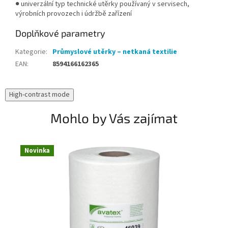
● univerzální typ technické utěrky používaný v servisech,
výrobních provozech i údržbě zařízení
Doplňkové parametry
Kategorie
:
Průmyslové utěrky – netkaná textilie
EAN
:
8594166162365
High-contrast mode
Mohlo by Vás zajímat
Novinka
V
N