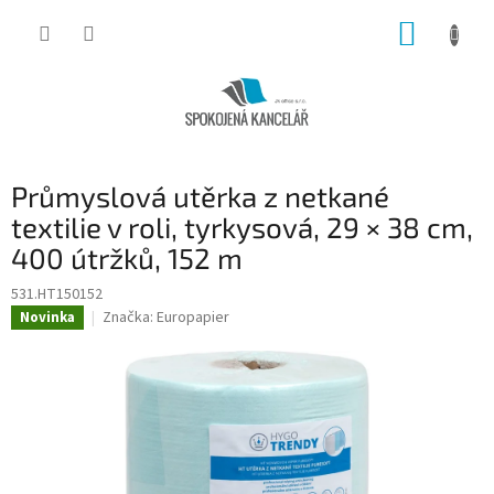
Přejít
NÁKUP
na
obsah
KOŠÍK
Průmyslová utěrka z netkané
textilie v roli, tyrkysová, 29 × 38 cm,
400 útržků, 152 m
531.HT150152
Značka:
Europapier
Novinka