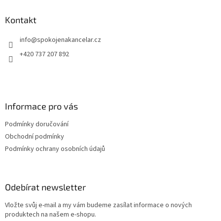
p
a
Kontakt
t
info
@
spokojenakancelar.cz
í
+420 737 207 892
Informace pro vás
Podmínky doručování
Obchodní podmínky
Podmínky ochrany osobních údajů
Odebírat newsletter
Vložte svůj e-mail a my vám budeme zasílat informace o nových
produktech na našem e-shopu.