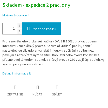
Skladem - expedice 2 prac. dny
Možnosti doručení
Přidat do košíku
Profesionální elektrická sešívačka NOVUS B 100EL pro každodenní
intenzivní kancelářský provoz. Sešívá až 40 listů papíru, nabízí
nastavitelnou sílu úderu, variabilní hloubku sešívání a volbu mezi
pevným a rozebíratelným sešitím. Robustní celokovová konstrukce,
přesné dvojité vedení sponek a síťový provoz 230 V zajišťují spolehlivý
výkon i při vysokém zatížení.
Detailní informace
ZEPTAT SE
HLÍDAT
SDÍLET