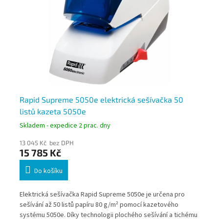
Rapid Supreme 5050e elektrická sešívačka 50
Le
listů kazeta 5050e
10 
Skladem - expedice 2 prac. dny
Skl
13 045 Kč bez DPH
82
15 785 Kč
9
Do košíku
Ele
Elektrická sešívačka Rapid Supreme 5050e je určena pro
a p
mu
sešívání až 50 listů papíru 80 g/m² pomocí kazetového
bat
systému 5050e. Díky technologii plochého sešívání a tichému