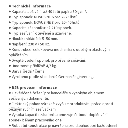
● Technické informace
● Kapacita sešívání: až 40 listů papíru 80 g/m².
● Typ sponek: NOVUS NE 6 pro 2–25 listů.
● Typ sponek: NOVUS NE 8 pro 20–40 listů.
● Kapacita zásobníku: až 210 sponek.
● Typ sešívání: otevřené a uzavřené.
● Hloubka vkládání: 5–50 mm.
● Napájení: 230 V / 50 Hz.
● Konstrukce: celokovová mechanika s odolným plastovým
opláštěním.
● Dvojité vedení sponek pro přesné sešívání.
● Hmotnost: přibližně 4,7 kg.
● Barva: šedá / černá.
● Vyrobeno podle standardů German Engineering.
● B2B provozní informace
● Osvědčené řešení pro kanceláře s vysokým objemem
sešívaných dokumentů.
● Elektrický pohon výrazně zvyšuje produktivitu práce oproti
běžným ručním sešívačkám.
● Vysoká kapacita zásobníku omezuje četnost doplňování
sponek během pracovního dne.
● Robustní konstrukce je navržena pro dlouhodobé každodenní