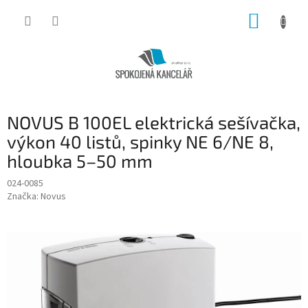
Přejít
NÁKUP
na
obsah
KOŠÍK
NOVUS B 100EL elektrická sešívačka,
výkon 40 listů, spinky NE 6/NE 8,
hloubka 5–50 mm
024-0085
Značka:
Novus