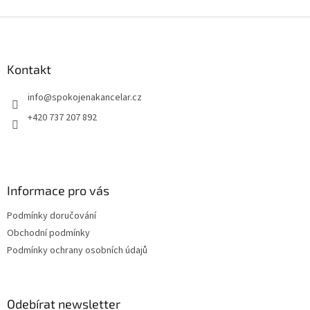
mim
provozu je vhodná pro školy, úřady i firmy s pravidelnou
Lei
Z
administrativní zátěží. Součástí balení je kazeta s 5000
á
sponkami.
p
a
Kontakt
t
info
@
spokojenakancelar.cz
í
+420 737 207 892
Informace pro vás
Podmínky doručování
Obchodní podmínky
Podmínky ochrany osobních údajů
Odebírat newsletter