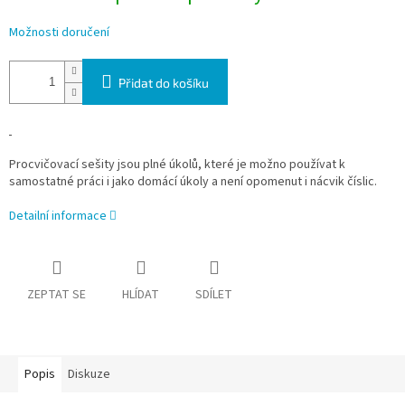
Možnosti doručení
Přidat do košíku
Procvičovací sešity jsou plné úkolů, které je možno používat k
samostatné práci i jako domácí úkoly a není opomenut i nácvik číslic.
Detailní informace
ZEPTAT SE
HLÍDAT
SDÍLET
Popis
Diskuze