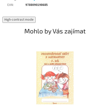
EAN
:
9788090198685
High-contrast mode
Mohlo by Vás zajímat