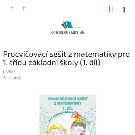
Přejít
NÁKUP
na
obsah
KOŠÍK
Procvičovací sešit z matematiky pro
1. třídu základní školy (1. díl)
USPM1
Značka:
Q