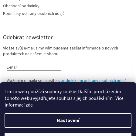
Obchodní podmínky
Podmínky ochrany osobních údajů
Odebírat newsletter
Vložte svůj e-mail a my vám budeme zasílat informace o nových
produktech na našem e-shopu.
E-mail
Vložením e-mailu souhlasíte s
podmínkami ochrany osobních údajů
Tento web používá soubory cookie. Dalším procházením
PŘIHLÁSIT SE
tohoto webu vyjadřujete souhlas s jejich používáním.. Více
informací
zde
.
Nastavení
Vytvořil Shoptet