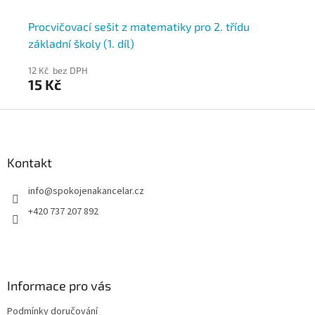
Procvičovací sešit z matematiky pro 2. třídu
Pr
základní školy (1. díl)
zá
12 Kč bez DPH
12 
15 Kč
15
Z
á
p
a
Kontakt
t
info
@
spokojenakancelar.cz
í
+420 737 207 892
Informace pro vás
Podmínky doručování