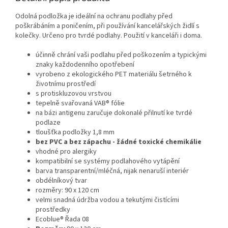
Odolná podložka je ideální na ochranu podlahy před
poškrábáním a poničením, při používání kancelářských židlí s
kolečky. Určeno pro tvrdé podlahy. Použití v kanceláři i doma.
účinně chrání vaši podlahu před poškozením a typickými
znaky každodenního opotřebení
vyrobeno z ekologického PET materiálu šetrného k
životnímu prostředí
s protiskluzovou vrstvou
tepelně svařovaná VAB® fólie
na bázi antigenu zaručuje dokonalé přilnutí ke tvrdé
podlaze
tloušťka podložky 1,8 mm
bez PVC a bez zápachu - žádné toxické chemikálie
vhodné pro alergiky
kompatibilní se systémy podlahového vytápění
barva transparentní/mléčná, nijak nenaruší interiér
obdélníkový tvar
rozměry: 90 x 120 cm
velmi snadná údržba vodou a tekutými čistícími
prostředky
Ecoblue® Řada 08