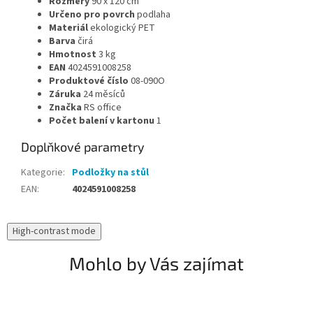
Rozměry
90 x 120
cm
Určeno pro povrch
podlaha
Materiál
ekologický PET
Barva
čirá
Hmotnost
3
kg
EAN
4024591008258
Produktové číslo
08-090O
Záruka
24
měsíců
Značka
RS office
Počet balení v kartonu
1
Doplňkové parametry
Kategorie
:
Podložky na stůl
EAN
:
4024591008258
High-contrast mode
Mohlo by Vás zajímat