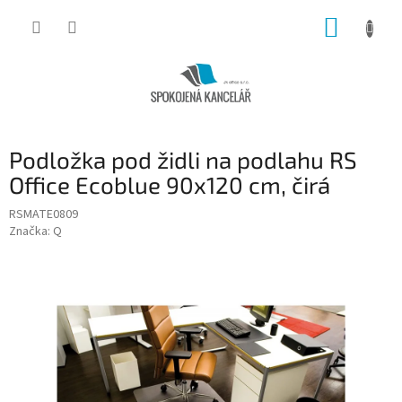
Přejít
NÁKUP
na
obsah
KOŠÍK
Podložka pod židli na podlahu RS
Office Ecoblue 90x120 cm, čirá
RSMATE0809
Značka:
Q