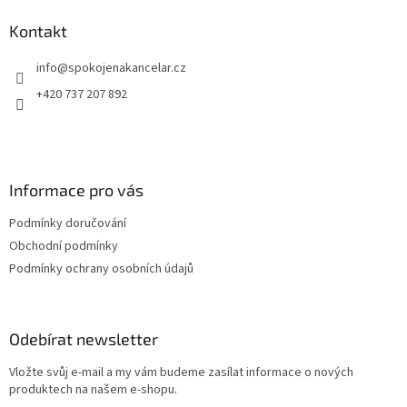
p
a
Kontakt
t
info
@
spokojenakancelar.cz
í
+420 737 207 892
Informace pro vás
Podmínky doručování
Obchodní podmínky
Podmínky ochrany osobních údajů
Odebírat newsletter
Vložte svůj e-mail a my vám budeme zasílat informace o nových
produktech na našem e-shopu.