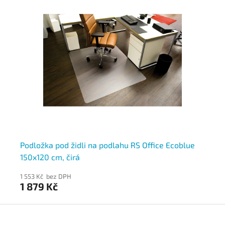
Podložka pod židli na podlahu RS Office Ecoblue
Po
150x120 cm, čirá
90
1 553 Kč bez DPH
97
1 879 Kč
1 
Z
á