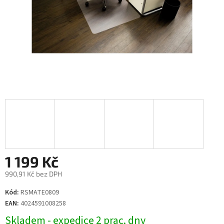
1 199 Kč
990,91 Kč bez DPH
Měrná
Kód:
RSMATE0809
cena:
EAN:
4024591008258
Skladem - expedice 2 prac. dny