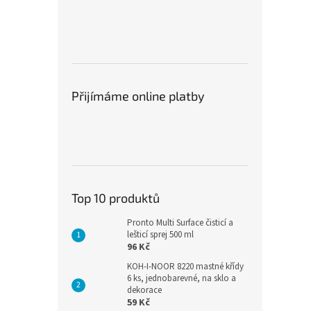
Přijímáme online platby
Top 10 produktů
Pronto Multi Surface čisticí a
lešticí sprej 500 ml
96 Kč
KOH-I-NOOR 8220 mastné křídy
6 ks, jednobarevné, na sklo a
dekorace
59 Kč