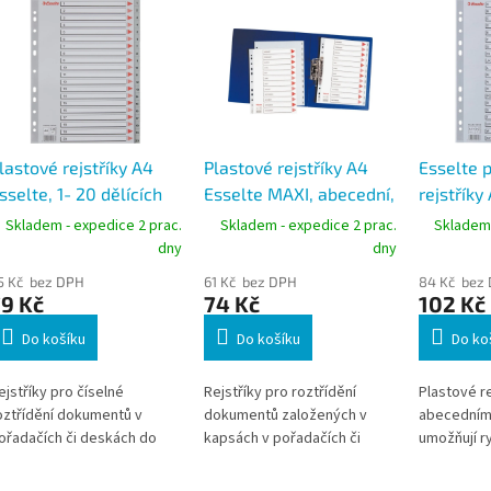
lastové rejstříky A4
Plastové rejstříky A4
Esselte 
sselte, 1- 20 dělících
Esselte MAXI, abecední,
rejstříky
istů
roční, 1-12 dělících listů
20 listů,
Skladem - expedice 2 prac.
Skladem - expedice 2 prac.
Skladem 
dny
dny
5 Kč bez DPH
61 Kč bez DPH
84 Kč bez
9 Kč
74 Kč
102 Kč
Do košíku
Do košíku
Do ko
ejstříky pro číselné
Rejstříky pro roztřídění
Plastové re
oztřídění dokumentů v
dokumentů založených v
abecedním 
ořadačích či deskách do
kapsách v pořadačích či
umožňují ry
ormátu A4 s popisovatelnou
deskách do formátu A4 maxi
dokumente
itulní stranou.
s popisovatelnou titulní
pořadačích