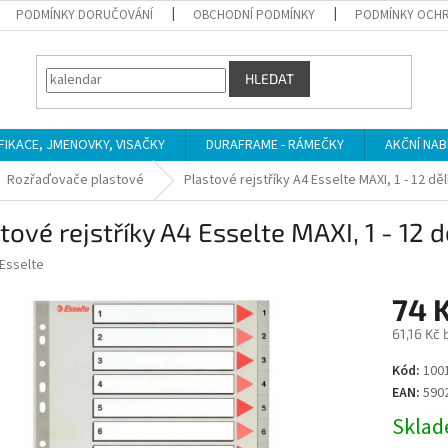
PODMÍNKY DORUČOVÁNÍ
OBCHODNÍ PODMÍNKY
PODMÍNKY OCHR
HLEDAT
IFIKACE, JMENOVKY, VISAČKY
DURAFRAME - RÁMEČKY
AKČNÍ NAB
Rozřaďovače plastové
Plastové rejstříky A4 Esselte MAXI, 1 - 12 dělí
tové rejstříky A4 Esselte MAXI, 1 - 12 dě
Esselte
74 
61,16 Kč
Měrná
Kód:
100
cena:
EAN:
590
Sklade