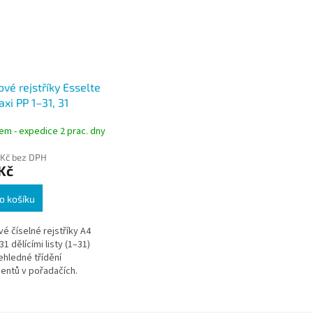
ové rejstříky Esselte
xi PP 1–31, 31
ch listů
em - expedice 2 prac. dny
 Kč bez DPH
Kč
o košíku
vé číselné rejstříky A4
31 dělícími listy (1–31)
ehledné třídění
ntů v pořadačích.
ná multiperforace, PP
m.