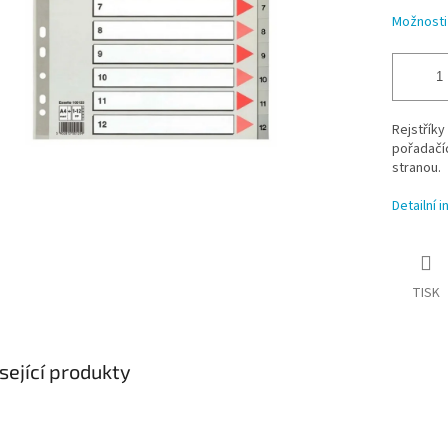
Možnosti
Rejstříky
pořadačíc
stranou.
Detailní 
TISK
sející produkty