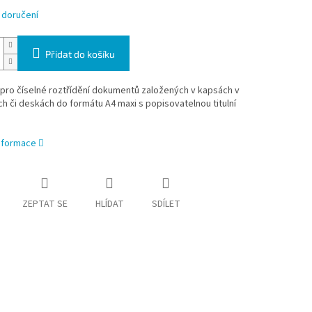
 doručení
Přidat do košíku
 pro číselné roztřídění dokumentů založených v kapsách v
h či deskách do formátu A4 maxi s popisovatelnou titulní
informace
ZEPTAT SE
HLÍDAT
SDÍLET