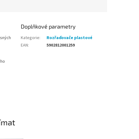
Doplňkové parametry
ěsných
Kategorie
:
Rozřaďovače plastové
EAN
:
5902812001259
ého
ímat