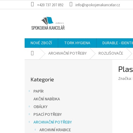
Přejít
+420 737 207 892
info@spokojenakancelar.cz
na
obsah
NOVÉ ZBOŽÍ
TORK HYGIENA
DURABLE - IDENT
Domů
ARCHIVAČNÍ POTŘEBY
ROZLIŠOVAČE
P
Plas
o
Přeskočit
s
Značka:
Kategorie
kategorie
t
r
PAPÍR
a
AKČNÍ NABÍDKA
n
OBÁLKY
n
í
PSACÍ POTŘEBY
p
ARCHIVAČNÍ POTŘEBY
a
ARCHIVNÍ KRABICE