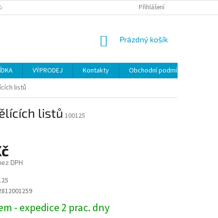
ANY OSOBNÍCH ÚDAJŮ
Přihlášení
NÁKUPNÍ
Prázdný košík
KOŠÍK
ÍDKA
VÝPRODEJ
Kontakty
Obchodní podmínky
cích listů
lících listů
100125
Kč
 bez DPH
125
2812001259
m - expedice 2 prac. dny