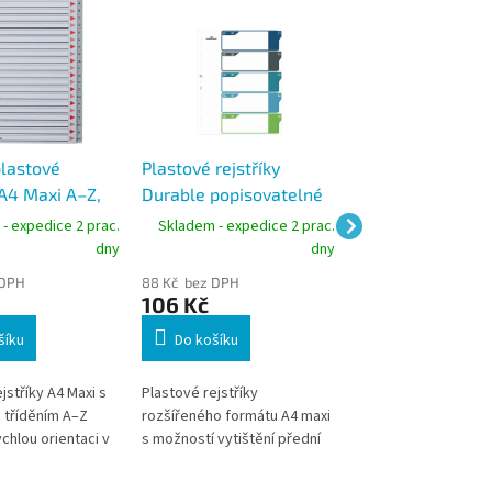
plastové
Plastové rejstříky
Plastové rejstřík
 A4 Maxi A–Z,
Durable popisovatelné
Durable popisov
 PP, šedé
na počítači A4 MAXI, 1-5
na počítači A4 M
- expedice 2 prac.
Skladem - expedice 2 prac.
Skladem - expedic
dělících listů
dělících listů
dny
dny
 DPH
88 Kč bez DPH
107 Kč bez DPH
106 Kč
129 Kč
šíku
Do košíku
Do košíku
jstříky A4 Maxi s
Plastové rejstříky
Plastové rejstříky
tříděním A–Z
rozšířeného formátu A4 maxi
rozšířeného formátu
chlou orientaci v
s možností vytištění přední
s možností vytištění
ch uložených v
strany na list papíru v
strany na list papíru 
. Odolné
předem připraveném
předem připravené