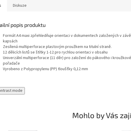
s
Diskuze
ailní popis produktu
Formát A4 maxi zpřehledňuje orientaci v dokumentech založených v záv
kapsách
Zesílená multiperforace plastovým proužkem na titulní straně.
12 dělicích listů se štítky 1-12 pro rychlou orientaci v obsahu
Univerzální multiperforace (11 děr) pro založení do pákového i kroužkov
pořadače
Vyrobeno z Polypropylenu (PP) tloušťky 0,12 mm
ontrast mode
Mohlo by Vás zaj