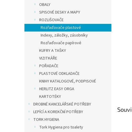
n
OBALY
e
SPISOVÉ DESKY A MAPY
l
ROZLIŠOVAČE
Rozřaďovače plastové
Indexy, záložky, zásobníky
Rozřaďovače papírové
KUFRY A TAŠKY
VIZITKÁŘE
POŘADAČE
PLASTOVÉ ODKLADAČE
KNIHY KATALOGOVÉ, PODPISOVÉ
HERLITZ EASY ORGA
KARTOTÉKY
DROBNÉ KANCELÁŘSKÉ POTŘEBY
Souvi
LEPÍCÍ A KOREKČNÍ POTŘEBY
TORK HYGIENA
Tork Hygiena pro toalety