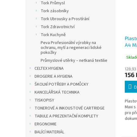
Tork Průmysl
Tork zásobníky
Tork Ubrousky a Prostírání
Tork Zdravotnictví
Tork Kuchyně
Plast
Peva Profesionální výrobky na
A4 Ma
ochranu, mytí a regeneraci lidské
dělící
pokožky
Sklad
Průmyslové utěrky – netkaná textilie
CELTEX HYGIENA
128,93
156 
DROGERIE A HYGIENA
ŠKOLNÍ POTŘEBY A POMŮCKY
D
KANCELÁŘSKÁ TECHNIKA
TISKOPISY
Plasto
Maxi s 
TONEROVÉ A INKOUSTOVÉ CARTRIDGE
pro př
TABULE A PREZENTAČNÍ KOMPLETY
dokume
ERGONOMIE
Zesíle
0,12 m
BALÍCÍ MATERIÁL