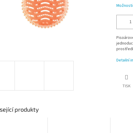
Možnosti
Pisoárové
jednoduch
prostředí
Detailní 
TISK
sející produkty