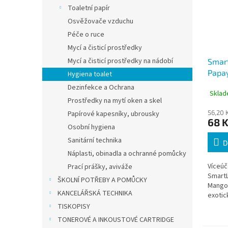
Toaletní papír
Osvěžovače vzduchu
Péče o ruce
Mycí a čisticí prostředky
Mycí a čisticí prostředky na nádobí
Smart
Papa
Hygiena toalet
víceú
Dezinfekce a Ochrana
Sklad
závě
Prostředky na mytí oken a skel
56,20 
Papírové kapesníky, ubrousky
68 
Osobní hygiena
Sanitární technika
D
Náplasti, obinadla a ochranné pomůcky
Víceúč
Prací prášky, aviváže
SmartL
ŠKOLNÍ POTŘEBY A POMŮCKY
Mango 
KANCELÁŘSKÁ TECHNIKA
exotic
a mang
TISKOPISY
materi
TONEROVÉ A INKOUSTOVÉ CARTRIDGE
vlnité 