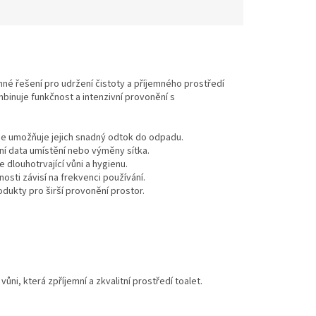
né řešení pro udržení čistoty a příjemného prostředí
mbinuje funkčnost a intenzivní provonění s
ace umožňuje jejich snadný odtok do odpadu.
ní data umístění nebo výměny sítka.
 dlouhotrvající vůni a hygienu.
osti závisí na frekvenci používání.
ukty pro širší provonění prostor.
ni, která zpříjemní a zkvalitní prostředí toalet.