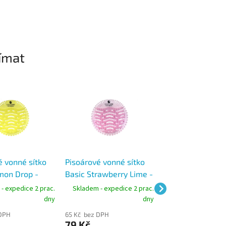
ímat
é vonné sítko
Pisoárové vonné sítko
Pisoárové vonné 
mon Drop -
Basic Strawberry Lime -
Basic Apple Cin
rtLine Eco
řada SmartLine Eco
řada SmartLine 
- expedice 2 prac.
Skladem - expedice 2 prac.
Skladem - expedic
Green
Green
dny
dny
 DPH
65 Kč bez DPH
65 Kč bez DPH
79 Kč
79 Kč