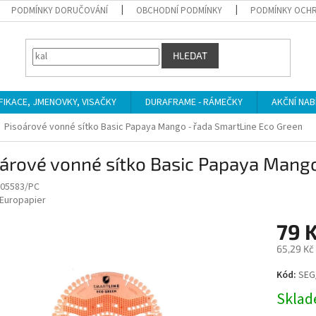
PODMÍNKY DORUČOVÁNÍ
OBCHODNÍ PODMÍNKY
PODMÍNKY OCHR
HLEDAT
IFIKACE, JMENOVKY, VISAČKY
DURAFRAME - RÁMEČKY
AKČNÍ NAB
Pisoárové vonné sítko Basic Papaya Mango - řada SmartLine Eco Green
árové vonné sítko Basic Papaya Mango
05583/PC
Europapier
79 
65,29 Kč
Měrná
Kód:
SEG
cena:
Sklade