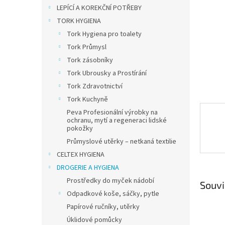
n
LEPÍCÍ A KOREKČNÍ POTŘEBY
e
TORK HYGIENA
l
Tork Hygiena pro toalety
Tork Průmysl
Tork zásobníky
Tork Ubrousky a Prostírání
Tork Zdravotnictví
Tork Kuchyně
Peva Profesionální výrobky na
ochranu, mytí a regeneraci lidské
pokožky
Průmyslové utěrky – netkaná textilie
CELTEX HYGIENA
DROGERIE A HYGIENA
Prostředky do myček nádobí
Souvi
Odpadkové koše, sáčky, pytle
Papírové ručníky, utěrky
Úklidové pomůcky