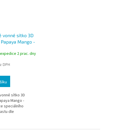
é vonné sítko 3D
 Papaya Mango -
rtLine Eco Green
 expedice 2 prac. dny
ez DPH
šíku
vonné sítko 3D
apaya Mango -
e speciálního
astu dle
é technologie,
 provonění, omezení
oči a udržení...