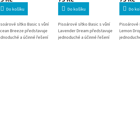
Do košíku
Do košíku
Do ko
isoárové sítko Basic s vůní
Pisoárové sítko Basic s vůní
Pisoárové s
cean Breeze představuje
Lavender Dream představuje
Lemon Dro
ednoduché a účinné řešení
jednoduché a účinné řešení
jednoduché
ro udržení čistoty a
pro udržení čistoty a
pro udržení
říjemného prostředí v
příjemného prostředí v
příjemného
oaletních prostorách.
toaletních prostorách.
toaletních 