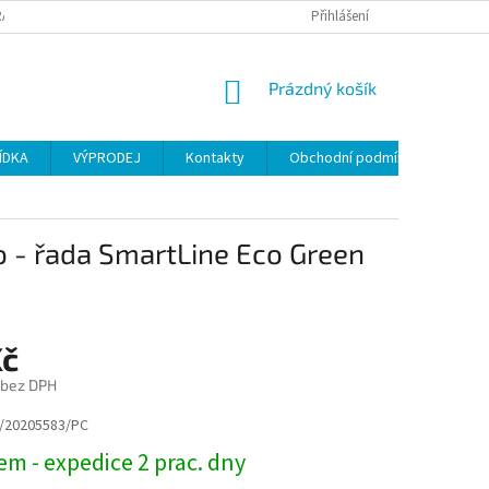
ANY OSOBNÍCH ÚDAJŮ
Přihlášení
NÁKUPNÍ
Prázdný košík
KOŠÍK
ÍDKA
VÝPRODEJ
Kontakty
Obchodní podmínky
 - řada SmartLine Eco Green
Kč
 bez DPH
/20205583/PC
m - expedice 2 prac. dny