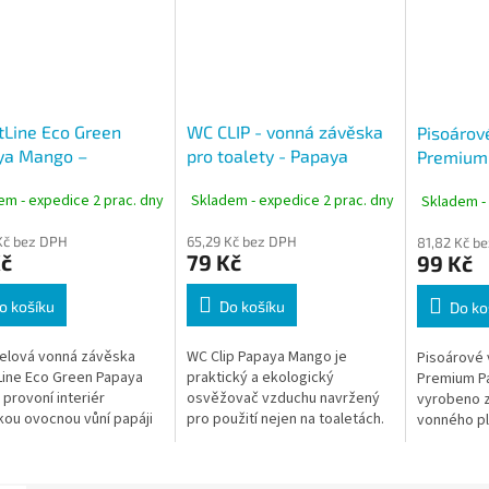
Line Eco Green
WC CLIP - vonná závěska
Pisoárov
ya Mango –
pro toalety - Papaya
Premium
čelová vonná
Mango - řada SmartLine
řada Sma
em - expedice 2 prac. dny
Skladem - expedice 2 prac. dny
Skladem -
ska
Eco Green
Kč bez DPH
65,29 Kč bez DPH
81,82 Kč b
Kč
79 Kč
99 Kč
o košíku
Do košíku
Do ko
elová vonná závěska
WC Clip Papaya Mango je
Pisoárové 
ine Eco Green Papaya
praktický a ekologický
Premium P
provoní interiér
osvěžovač vzduchu navržený
vyrobeno z
kou ovocnou vůní papáji
pro použití nejen na toaletách.
vonného pl
a. Díky speciálnímu
patentovan
álu EVA a technologii 3D
určeno pro
vonné...
rozstřiku m