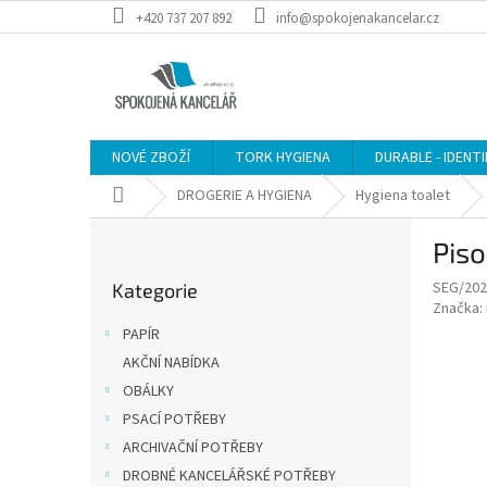
Přejít
+420 737 207 892
info@spokojenakancelar.cz
na
obsah
NOVÉ ZBOŽÍ
TORK HYGIENA
DURABLE - IDENT
Domů
DROGERIE A HYGIENA
Hygiena toalet
P
Piso
o
Přeskočit
s
SEG/202
Kategorie
kategorie
t
Značka:
r
PAPÍR
a
AKČNÍ NABÍDKA
n
OBÁLKY
n
í
PSACÍ POTŘEBY
p
ARCHIVAČNÍ POTŘEBY
a
DROBNÉ KANCELÁŘSKÉ POTŘEBY