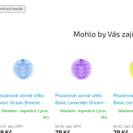
ontrast mode
Mohlo by Vás zaj
isoárové vonné sítko
Pisoárové vonné sítko
Pisoárov
asic Ocean Breeze -
Basic Lavender Dream -
Basic Le
ada SmartLine Eco
řada SmartLine Eco
řada Sma
Skladem - expedice 2 prac.
Skladem - expedice 2 prac.
Skladem 
reen
Green
Green
dny
dny
5 Kč bez DPH
65 Kč bez DPH
65 Kč bez
9 Kč
79 Kč
79 Kč