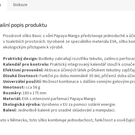
s
Diskuze
ailní popis produktu
Pisoárové sítko Basic s vůní Papaya Mango představuje jednoduché a účin
v toaletních prostorách. Vyrobené ze speciálního materiálu EVA, sítko ko
ekologickým přístupem k výrobě.
Praktický design:
Bodlinky zabraňují rozstřiku tekutin, zatímco perfor
Kalendář pro kontrolu:
Praktický integrovaný kalendář slouží k označe
Efektivní provonění:
Aktivace účinných látek průtokem tekutiny zajišťuje
Dlouhá životnost:
Funkční po dobu minimálně 30 dní, přičemž doba účinn
Univerzální použití:
Možnost kombinace s dalšími vonnými gelovými prod
Hmotnost:
cca 56 g
Rozměry:
180 x 175 mm
Materiál:
EVA s intenzivní parfemací Papaya Mango
Ekologická výroba:
Vyrobeno v EU za pomoci solární energie.
Balení:
Jednotlivě balené pro snadné skladování a manipulaci.
uto v Německu, toto sítko kombinuje jednoduchost, funkčnost a osvěžující vů