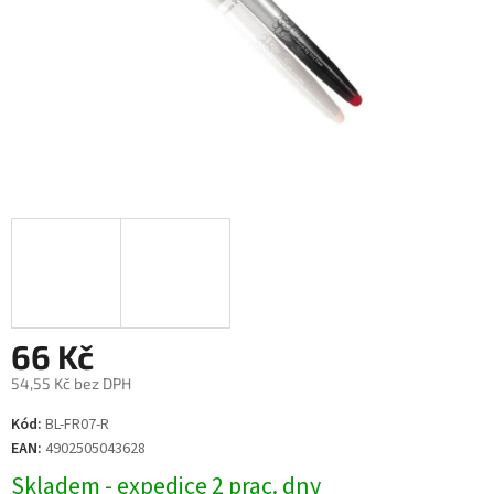
66 Kč
54,55 Kč bez DPH
Měrná
Kód:
BL-FR07-R
cena:
EAN:
4902505043628
Skladem - expedice 2 prac. dny