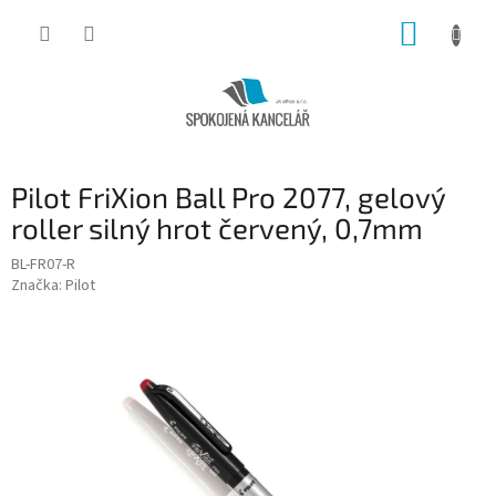
Přejít
NÁKUP
na
obsah
KOŠÍK
Pilot FriXion Ball Pro 2077, gelový
roller silný hrot červený, 0,7mm
BL-FR07-R
Značka:
Pilot