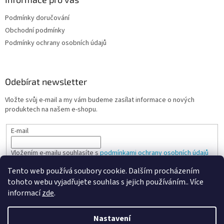
Podmínky doručování
Obchodní podmínky
Podmínky ochrany osobních údajů
Odebírat newsletter
Vložte svůj e-mail a my vám budeme zasílat informace o nových
produktech na našem e-shopu.
E-mail
Vložením e-mailu souhlasíte s
podmínkami ochrany osobních údajů
Tento web používá soubory cookie. Dalším procházením
PŘIHLÁSIT SE
tohoto webu vyjadřujete souhlas s jejich používáním.. Více
informací
zde
.
Nastavení
Vytvořil Shoptet