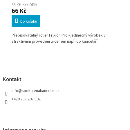
55 Kč bez DPH
55
66 Kč
6
Do košíku
Přepisovatelný roller FriXion Pro - jedinečný výrobek v
Pře
atraktivním provedení určeném např. do kanceláří.
atr
Z
á
p
a
Kontakt
t
info
@
spokojenakancelar.cz
í
+420 737 207 892
Informace pro vás