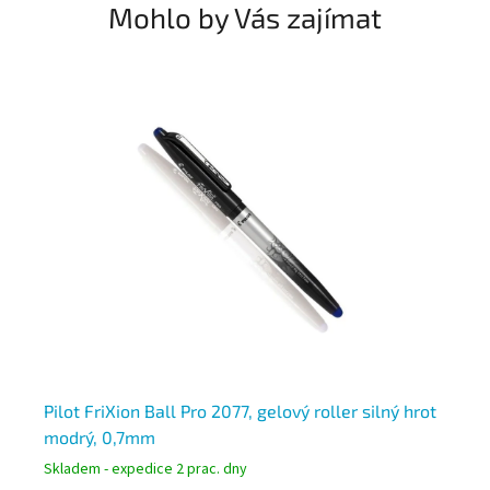
Mohlo by Vás zajímat
ký
Pilot FriXion Ball Pro 2077, gelový roller silný hrot
Pi
modrý, 0,7mm
če
Skladem - expedice 2 prac. dny
Skl