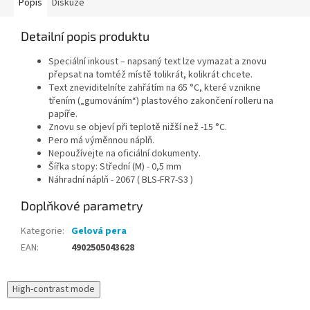
Popis
Diskuze
Detailní popis produktu
Speciální inkoust – napsaný text lze vymazat a znovu
přepsat na tomtéž místě tolikrát, kolikrát chcete.
Text zneviditelníte zahřátím na 65 °C, které vznikne
třením („gumováním“) plastového zakončení rolleru na
papíře.
Znovu se objeví při teplotě nižší než -15 °C.
Pero má výměnnou náplň.
Nepoužívejte na oficiální dokumenty.
Šířka stopy: Střední (M)
- 0,5 mm
Náhradní náplň - 2067 ( BLS-FR7-S3 )
Doplňkové parametry
Kategorie
:
Gelová pera
EAN
:
4902505043628
High-contrast mode