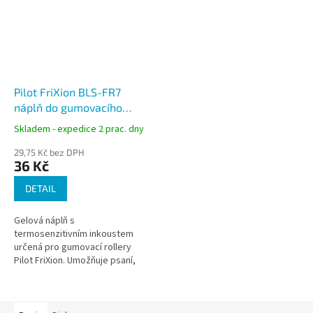
Pilot FriXion BLS-FR7
náplň do gumovacího
rolleru stopa 0,35 mm,
Skladem - expedice 2 prac. dny
silný hrot 0,7 mm
29,75 Kč bez DPH
36 Kč
DETAIL
Gelová náplň s
termosenzitivním inkoustem
určená pro gumovací rollery
Pilot FriXion. Umožňuje psaní,
mazání a opakovaný zápis bez
použití korekčních prostředků.
Vhodné pro...