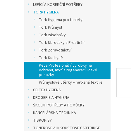
n
LEPÍCÍ A KOREKČNÍ POTŘEBY
e
TORK HYGIENA
l
Tork Hygiena pro toalety
Tork Průmysl
Tork zásobníky
Tork Ubrousky a Prostírání
Tork Zdravotnictví
Tork Kuchyně
Peva Profesionální výrobky na
ochranu, mytí a regeneraci lidské
pokožky
Průmyslové utěrky – netkaná textilie
CELTEX HYGIENA
DROGERIE A HYGIENA
ŠKOLNÍ POTŘEBY A POMŮCKY
KANCELÁŘSKÁ TECHNIKA
TISKOPISY
TONEROVÉ A INKOUSTOVÉ CARTRIDGE