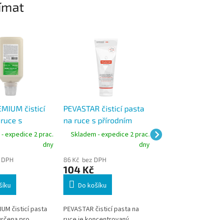
ímat
MIUM čisticí
PEVASTAR čisticí pasta
PEVASTAR čisticí
 ruce s
na ruce s přírodním
na ruce s přírod
m abrazivem,
abrazivem, tuba 250 ml
abrazivem, kanys
- expedice 2 prac.
Skladem - expedice 2 prac.
Skladem - expedic
dny
dny
z DPH
86 Kč bez DPH
545 Kč bez DPH
104 Kč
659 Kč
šíku
Do košíku
Do košíku
UM čisticí pasta
PEVASTAR čisticí pasta na
PEVASTAR čisticí pa
určena pro
ruce je koncentrovaný
ruce je koncentrova