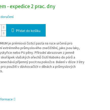
m - expedice 2 prac. dny
 doručení
Přidat do košíku
IUM je prémiová čisticí pasta na ruce určená pro
í extrémního průmyslového znečištění, jako jsou laky,
yskyřice nebo PU pěny. Přírodní abrazivum z jemně
skořápek vlašských ořechů čistí hluboko do pórů a
anechává příjemný pocit na pokožce. Balení v dóze 3 litry
 pro použití v dávkovačích v dílnách a průmyslových
h.
informace