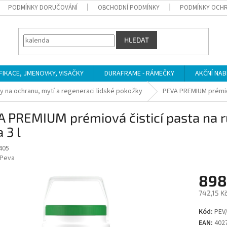
PODMÍNKY DORUČOVÁNÍ
OBCHODNÍ PODMÍNKY
PODMÍNKY OCHR
HLEDAT
IFIKACE, JMENOVKY, VISAČKY
DURAFRAME - RÁMEČKY
AKČNÍ NAB
y na ochranu, mytí a regeneraci lidské pokožky
PEVA PREMIUM prémiov
 PREMIUM prémiová čisticí pasta na r
 3 l
405
Peva
898
742,15 K
Měrná
Kód:
PEV/
cena:
EAN:
402