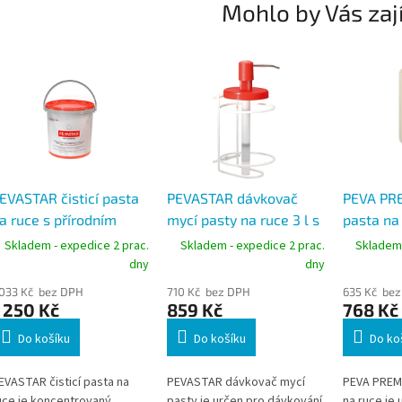
Mohlo by Vás zaj
EVASTAR čisticí pasta
PEVASTAR dávkovač
PEVA PRE
a ruce s přírodním
mycí pasty na ruce 3 l s
pasta na
brazivem, kbelík 10 l
nástěnným držákem,
přírodní
Skladem - expedice 2 prac.
Skladem - expedice 2 prac.
Skladem 
kov/plast
láhev 2 l
dny
dny
 033 Kč bez DPH
710 Kč bez DPH
635 Kč be
 250 Kč
859 Kč
768 Kč
Do košíku
Do košíku
Do ko
EVASTAR čisticí pasta na
PEVASTAR dávkovač mycí
PEVA PREMI
uce je koncentrovaný
pasty je určen pro dávkování
na ruce je 