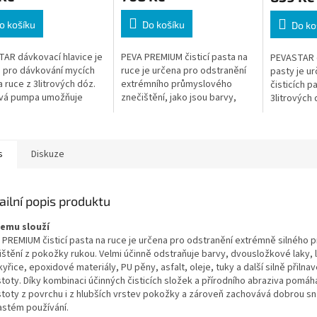
o košíku
Do košíku
Do ko
AR dávkovací hlavice je
PEVA PREMIUM čisticí pasta na
PEVASTAR 
 pro dávkování mycích
ruce je určena pro odstranění
pasty je u
a ruce z 3litrových dóz.
extrémního průmyslového
čisticích p
ová pumpa umožňuje
znečištění, jako jsou barvy,
3litrových
ické a úsporné
laky, pryskyřice nebo PU pěny.
konstrukce
ání čisticí pasty v
Díky přírodnímu abrazivu z...
umožňuje in
 a...
dílnách a...
s
Diskuze
ailní popis produktu
čemu slouží
 PREMIUM čisticí pasta na ruce je určena pro odstranění extrémně silného 
ištění z pokožky rukou. Velmi účinně odstraňuje barvy, dvousložkové laky, l
yřice, epoxidové materiály, PU pěny, asfalt, oleje, tuky a další silně přilna
toty. Díky kombinaci účinných čisticích složek a přírodního abraziva pomáhá
stoty z povrchu i z hlubších vrstev pokožky a zároveň zachovává dobrou sn
častém používání.