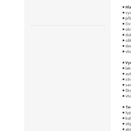
●
Hl
● vy
● př
● či
● ob
● do
● sil
● de
● vh
●
Vy
● la
● au
● st
● ser
● šk
● vh
●
Te
● typ
● bal
● obj
● ab