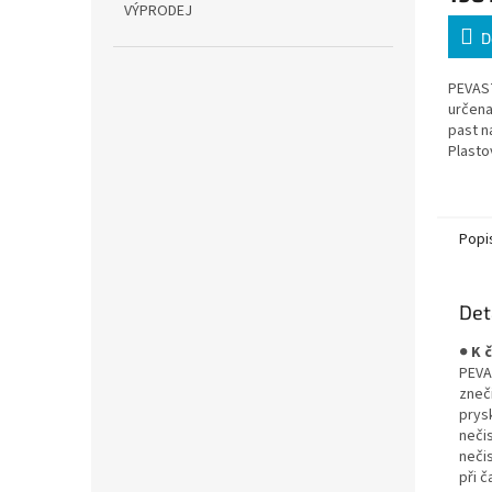
VÝPRODEJ
D
PEVAST
určena
past n
Plast
hygien
dávkov
dílnách
Popi
Det
●
K 
PEVA
zneč
prysk
nečis
neči
při 