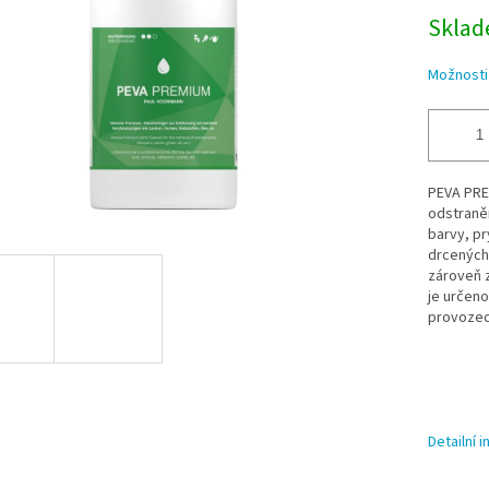
Sklade
Možnosti
PEVA PREM
odstraněn
barvy, pr
drcených 
zároveň z
je určeno
provozec
Detailní 