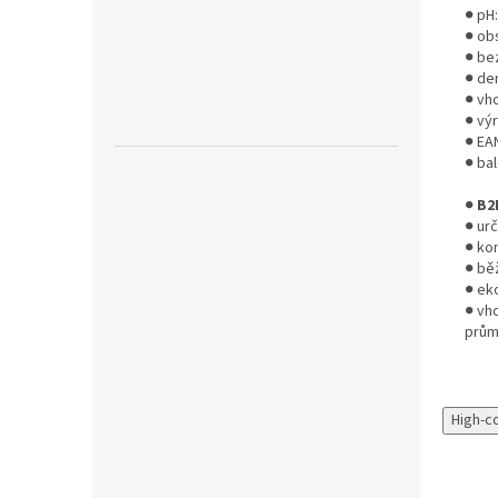
● pH:
● ob
● bez
● de
● vh
● vý
● EA
● bal
●
B2
● ur
● ko
● bě
● ek
● vh
prům
High-c