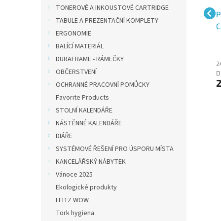
TONEROVÉ A INKOUSTOVÉ CARTRIDGE
0g
Papír barevný A4/80g
Papír barevný A4/80g
P
TABULE A PREZENTAČNÍ KOMPLETY
Coloraction NeoOr
Coloraction AG10
C
ERGONOMIE
Acapulco reflexní
Venezia sytě oranžová,
T
BALÍCÍ MATERIÁL
oranžová, 500 ks
500 ks
r
DURAFRAME - RÁMEČKY
363 Kč bez
269 Kč bez
2
OBČERSTVENÍ
DPH
DPH
D
439 Kč
325 Kč
OCHRANNÉ PRACOVNÍ POMŮCKY
Favorite Products
STOLNÍ KALENDÁŘE
NÁSTĚNNÉ KALENDÁŘE
DIÁŘE
SYSTÉMOVÉ ŘEŠENÍ PRO ÚSPORU MÍSTA
KANCELÁŘSKÝ NÁBYTEK
Vánoce 2025
Ekologické produkty
LEITZ WOW
Tork hygiena