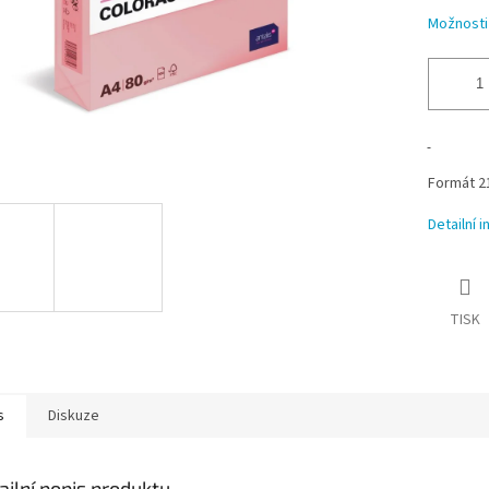
Možnosti
Formát 21
Detailní 
TISK
s
Diskuze
ailní popis produktu