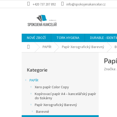
Přejít
+420 737 207 892
info@spokojenakancelar.cz
na
obsah
NOVÉ ZBOŽÍ
TORK HYGIENA
DURABLE - IDENT
Domů
PAPÍR
Papír Xerografický Barevný
B
P
Papí
o
Přeskočit
s
Značka:
Kategorie
kategorie
t
r
PAPÍR
a
Xero papír Color Copy
n
Kopírovací papír A4 – kancelářský papír
n
do tiskárny
í
Papír Xerografický Barevný
p
Barevné
a