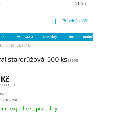
ANY OSOBNÍCH ÚDAJŮ
Přihlášení
NÁKUPNÍ
Prázdný košík
KOŠÍK
ÍDKA
VÝPRODEJ
Kontakty
Obchodní podmínky
l starorůžová, 500 ks
al starorůžová, 500 ks
382068
 Kč
č bez DPH
068
7320032608
m - expedice 2 prac. dny