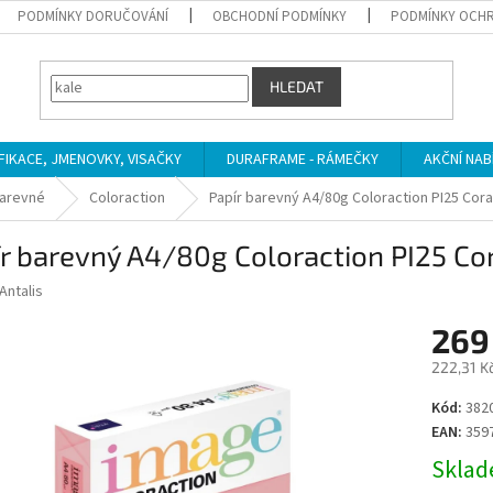
PODMÍNKY DORUČOVÁNÍ
OBCHODNÍ PODMÍNKY
PODMÍNKY OCHR
HLEDAT
IFIKACE, JMENOVKY, VISAČKY
DURAFRAME - RÁMEČKY
AKČNÍ NAB
arevné
Coloraction
Papír barevný A4/80g Coloraction PI25 Cora
r barevný A4/80g Coloraction PI25 Cor
Antalis
269
222,31 K
Měrná
Kód:
382
cena:
EAN:
359
Sklade