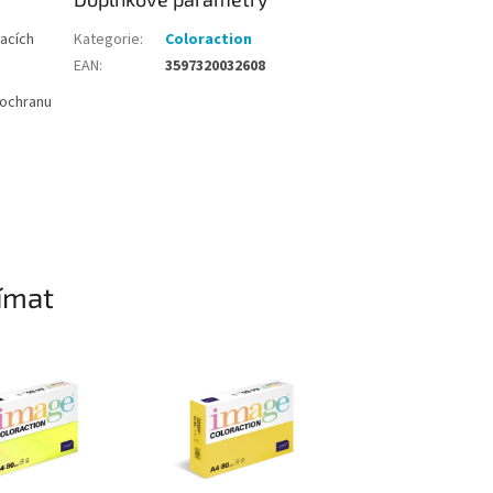
acích
Kategorie
:
Coloraction
EAN
:
3597320032608
í ochranu
ímat