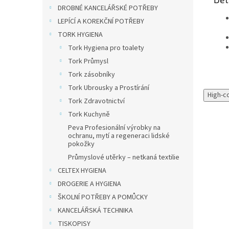
DROBNÉ KANCELÁŘSKÉ POTŘEBY
LEPÍCÍ A KOREKČNÍ POTŘEBY
TORK HYGIENA
Tork Hygiena pro toalety
Tork Průmysl
Tork zásobníky
Tork Ubrousky a Prostírání
High-c
Tork Zdravotnictví
Tork Kuchyně
Peva Profesionální výrobky na
ochranu, mytí a regeneraci lidské
pokožky
Průmyslové utěrky – netkaná textilie
CELTEX HYGIENA
DROGERIE A HYGIENA
ŠKOLNÍ POTŘEBY A POMŮCKY
KANCELÁŘSKÁ TECHNIKA
TISKOPISY