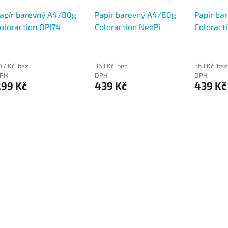
apír barevný A4/80g
Papír barevný A4/80g
Papír ba
oloraction OPI74
Coloraction NeoPi
Coloract
ropic pastelově
MALIBU reflexní růžová,
reflexní 
ůžová, 500 ks
500 ks
47 Kč bez
363 Kč bez
363 Kč bez
PH
DPH
DPH
299 Kč
439 Kč
439 Kč