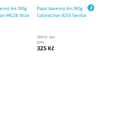
revný A4/80g
Papír barevný A4/80g
Papír barevný A
ion MG28 Ibiza
Coloraction IG50 Sevilla
Coloraction DB4
žlutá, 500 ks
sytě žlutá, 500 ks
Stockholm tmav
modrá, 500 ks
269 Kč bez
288 Kč bez
DPH
DPH
325 Kč
349 Kč