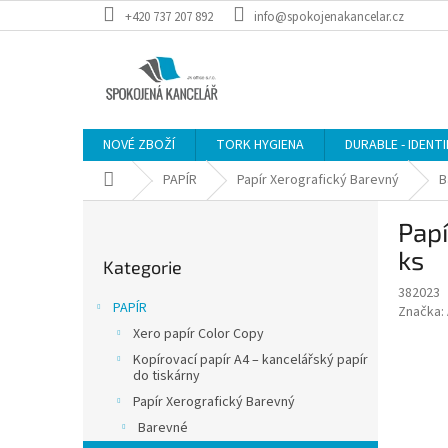
Přejít
+420 737 207 892
info@spokojenakancelar.cz
na
obsah
NOVÉ ZBOŽÍ
TORK HYGIENA
DURABLE - IDENT
Domů
PAPÍR
Papír Xerografický Barevný
B
P
Pap
o
Přeskočit
s
ks
Kategorie
kategorie
t
382023
r
PAPÍR
Značka:
a
Xero papír Color Copy
n
Kopírovací papír A4 – kancelářský papír
n
do tiskárny
í
Papír Xerografický Barevný
p
Barevné
a