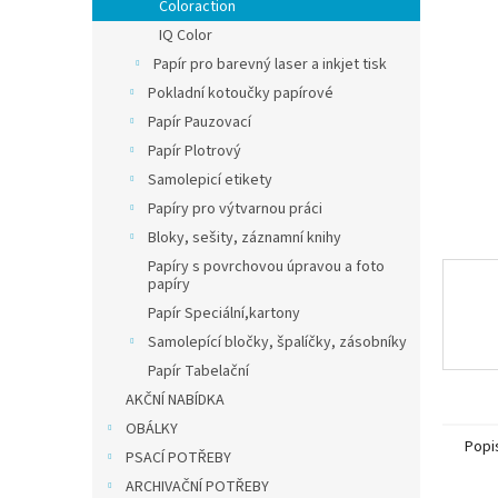
n
Coloraction
e
IQ Color
l
Papír pro barevný laser a inkjet tisk
Pokladní kotoučky papírové
Papír Pauzovací
Papír Plotrový
Samolepicí etikety
Papíry pro výtvarnou práci
Bloky, sešity, záznamní knihy
Papíry s povrchovou úpravou a foto
papíry
Papír Speciální,kartony
Samolepící bločky, špalíčky, zásobníky
Papír Tabelační
AKČNÍ NABÍDKA
OBÁLKY
Popi
PSACÍ POTŘEBY
ARCHIVAČNÍ POTŘEBY