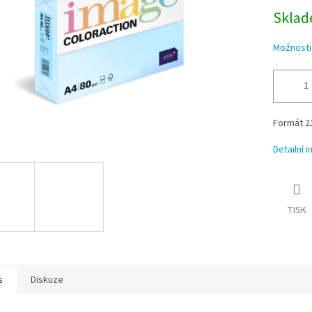
Sklade
Možnosti
Formát 21
Detailní 
TISK
s
Diskuze