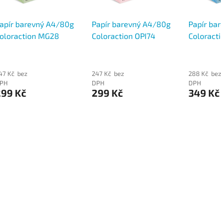
apír barevný A4/80g
Papír barevný A4/80g
Papír ba
oloraction MG28
Coloraction OPI74
Coloract
orest pastelově
Tropic pastelově
Stockho
elená, 500 ks
růžová, 500 ks
modrá, 5
47 Kč bez
247 Kč bez
288 Kč be
PH
DPH
DPH
299 Kč
299 Kč
349 Kč