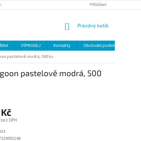
ANY OSOBNÍCH ÚDAJŮ
Přihlášení
NÁKUPNÍ
Prázdný košík
KOŠÍK
ÍDKA
VÝPRODEJ
Kontakty
Obchodní podmínky
goon pastelově modrá, 500 ks
agoon pastelově modrá, 500
 Kč
č bez DPH
023
7320002168