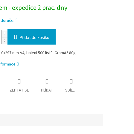
m - expedice 2 prac. dny
 doručení
Přidat do košíku
0x297 mm A4, balení 500 listů. Gramáž 80g
informace
ZEPTAT SE
HLÍDAT
SDÍLET