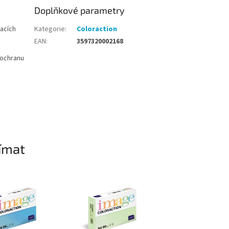
Doplňkové parametry
acích
Kategorie
:
Coloraction
EAN
:
3597320002168
í ochranu
ímat