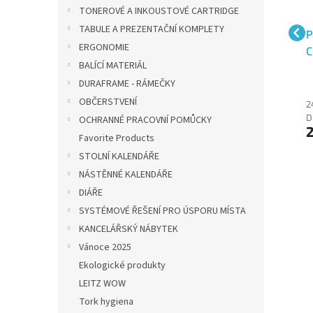
TONEROVÉ A INKOUSTOVÉ CARTRIDGE
TABULE A PREZENTAČNÍ KOMPLETY
0g
Papír barevný A4/80g
Papír barevný A3/80g
P
ERGONOMIE
ndra
Coloraction AB48
Coloraction OBL70
C
BALÍCÍ MATERIÁL
00
Lisbon sytě modrá, 500
Iceberg ledově modrá,
F
DURAFRAME - RÁMEČKY
ks
500 ks
z
OBČERSTVENÍ
255 Kč bez
403 Kč bez
2
DPH
DPH
D
OCHRANNÉ PRACOVNÍ POMŮCKY
309 Kč
488 Kč
Favorite Products
STOLNÍ KALENDÁŘE
NÁSTĚNNÉ KALENDÁŘE
DIÁŘE
SYSTÉMOVÉ ŘEŠENÍ PRO ÚSPORU MÍSTA
KANCELÁŘSKÝ NÁBYTEK
Vánoce 2025
Ekologické produkty
LEITZ WOW
Tork hygiena