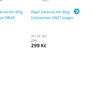
revný A4/80g
Papír barevný A4/80g
Papír barevný A
ion DB49
Coloraction GN27 Jungle
Coloraction YE23
lm tmavě
pastelově zelená, 500
Desert pastelově
00 ks
ks
500 ks
z
247 Kč bez
247 Kč bez
DPH
DPH
299 Kč
299 Kč