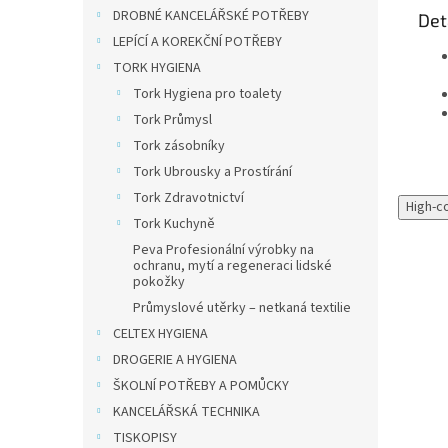
DROBNÉ KANCELÁŘSKÉ POTŘEBY
Det
LEPÍCÍ A KOREKČNÍ POTŘEBY
TORK HYGIENA
Tork Hygiena pro toalety
Tork Průmysl
Tork zásobníky
Tork Ubrousky a Prostírání
Tork Zdravotnictví
High-c
Tork Kuchyně
Peva Profesionální výrobky na
ochranu, mytí a regeneraci lidské
pokožky
Průmyslové utěrky – netkaná textilie
CELTEX HYGIENA
Výprodej
DROGERIE A HYGIENA
ŠKOLNÍ POTŘEBY A POMŮCKY
KANCELÁŘSKÁ TECHNIKA
TISKOPISY