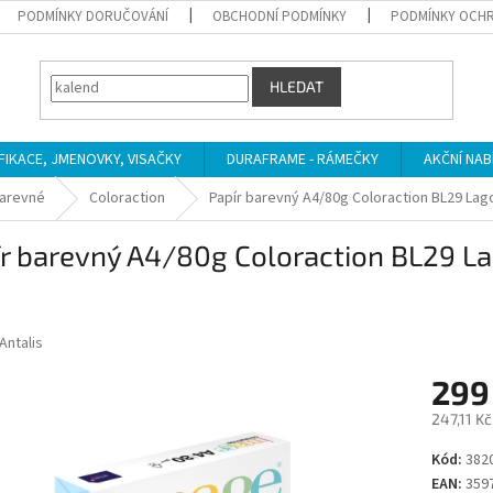
PODMÍNKY DORUČOVÁNÍ
OBCHODNÍ PODMÍNKY
PODMÍNKY OCHR
HLEDAT
IFIKACE, JMENOVKY, VISAČKY
DURAFRAME - RÁMEČKY
AKČNÍ NAB
arevné
Coloraction
Papír barevný A4/80g Coloraction BL29 La
ír barevný A4/80g Coloraction BL29 L
Antalis
299
247,11 K
Měrná
Kód:
382
cena:
EAN:
359