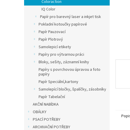
n
Coloraction
e
IQ Color
l
Papír pro barevný laser a inkjet tisk
Pokladní kotoučky papírové
Papír Pauzovací
Papír Plotrový
Samolepicí etikety
Papíry pro výtvarnou práci
Bloky, sešity, záznamní knihy
Papíry s povrchovou úpravou a foto
papíry
Papír Speciální,kartony
Samolepící bločky, špalíčky, zásobníky
Papír Tabelační
AKČNÍ NABÍDKA
OBÁLKY
Popi
PSACÍ POTŘEBY
ARCHIVAČNÍ POTŘEBY