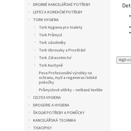
DROBNÉ KANCELÁŘSKÉ POTŘEBY
Det
LEPÍCÍ A KOREKČNÍ POTŘEBY
TORK HYGIENA
Tork Hygiena pro toalety
Tork Průmysl
Tork zásobníky
Tork Ubrousky a Prostírání
Tork Zdravotnictví
High-c
Tork Kuchyně
Peva Profesionální výrobky na
ochranu, mytí a regeneraci lidské
pokožky
Průmyslové utěrky – netkaná textilie
CELTEX HYGIENA
DROGERIE A HYGIENA
ŠKOLNÍ POTŘEBY A POMŮCKY
KANCELÁŘSKÁ TECHNIKA
TISKOPISY