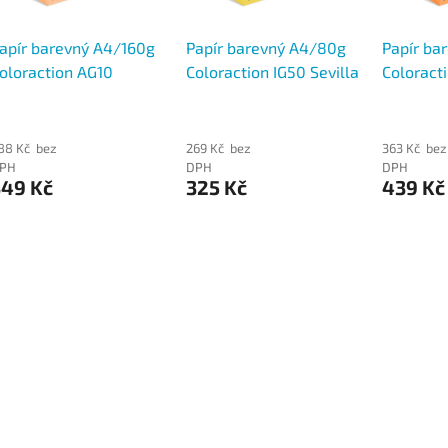
apír barevný A4/160g
Papír barevný A4/80g
Papír ba
oloraction AG10
Coloraction IG50 Sevilla
Coloract
enezia sytá oranžová,
sytě žlutá, 500 ks
Acapulco
50 ks
oranžová
88 Kč bez
269 Kč bez
363 Kč bez
PH
DPH
DPH
349 Kč
325 Kč
439 Kč