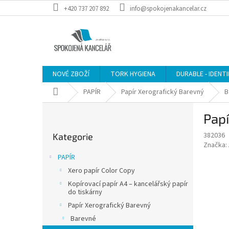
Přejít
+420 737 207 892
info@spokojenakancelar.cz
na
obsah
NOVÉ ZBOŽÍ
TORK HYGIENA
DURABLE - IDENT
Domů
PAPÍR
Papír Xerografický Barevný
B
P
Papí
o
Přeskočit
s
382036
Kategorie
kategorie
t
Značka:
r
PAPÍR
a
Xero papír Color Copy
n
Kopírovací papír A4 – kancelářský papír
n
do tiskárny
í
Papír Xerografický Barevný
p
Barevné
a