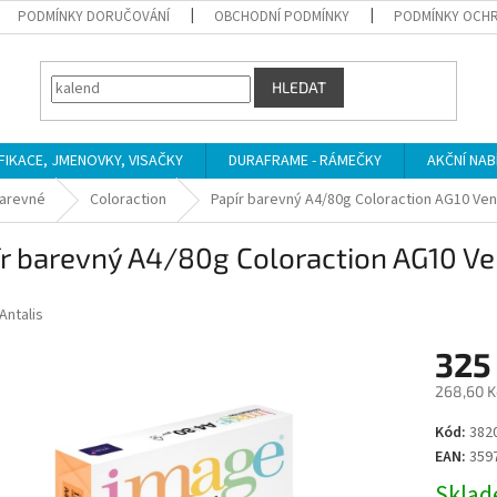
PODMÍNKY DORUČOVÁNÍ
OBCHODNÍ PODMÍNKY
PODMÍNKY OCHR
HLEDAT
IFIKACE, JMENOVKY, VISAČKY
DURAFRAME - RÁMEČKY
AKČNÍ NAB
arevné
Coloraction
Papír barevný A4/80g Coloraction AG10 Ven
r barevný A4/80g Coloraction AG10 Ve
Antalis
325
268,60 K
Měrná
Kód:
382
cena:
EAN:
359
Sklade