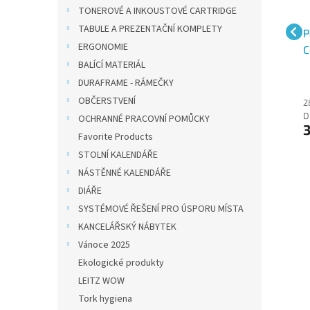
TONEROVÉ A INKOUSTOVÉ CARTRIDGE
TABULE A PREZENTAČNÍ KOMPLETY
0g
Papír barevný A4/160g
Papír barevný A3/80g
P
ERGONOMIE
Coloraction AB48
Coloraction SA24
C
BALÍCÍ MATERIÁL
Lisbon sytě modrá, 250
Savana meruňková, 500
V
ks
ks
2
DURAFRAME - RÁMEČKY
OBČERSTVENÍ
288 Kč bez
512 Kč bez DPH
2
619 Kč
DPH
D
OCHRANNÉ PRACOVNÍ POMŮCKY
349 Kč
Favorite Products
STOLNÍ KALENDÁŘE
NÁSTĚNNÉ KALENDÁŘE
DIÁŘE
SYSTÉMOVÉ ŘEŠENÍ PRO ÚSPORU MÍSTA
KANCELÁŘSKÝ NÁBYTEK
Vánoce 2025
Ekologické produkty
LEITZ WOW
Tork hygiena