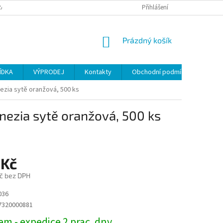
ANY OSOBNÍCH ÚDAJŮ
Přihlášení
NÁKUPNÍ
Prázdný košík
KOŠÍK
ÍDKA
VÝPRODEJ
Kontakty
Obchodní podmínky
ezia sytě oranžová, 500 ks
nezia sytě oranžová, 500 ks
 Kč
č bez DPH
036
7320000881
m - expedice 2 prac. dny