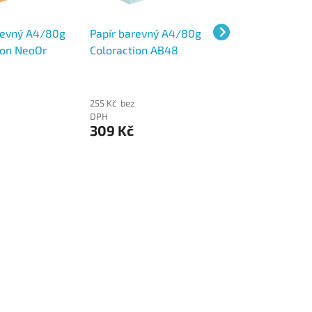
revný A4/80g
Papír barevný A4/80g
Papír barevný A
ion NeoOr
Coloraction AB48
Coloraction IG50 
 reflexní
Lisbon sytě modrá, 500
sytě žlutá, 250 k
, 500 ks
ks
255 Kč bez
288 Kč bez
DPH
DPH
309 Kč
349 Kč