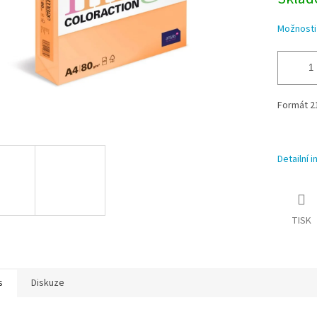
Možnosti
Formát 21
Detailní 
TISK
s
Diskuze