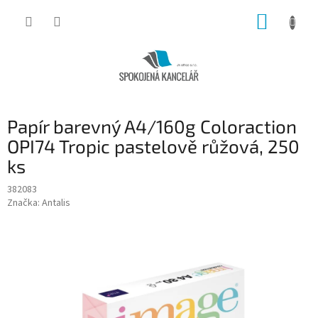
Přejít
NÁKUP
na
obsah
KOŠÍK
Papír barevný A4/160g Coloraction
OPI74 Tropic pastelově růžová, 250
ks
382083
Značka:
Antalis