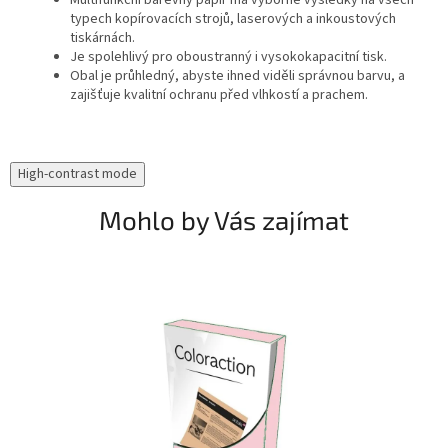
Multifunkční barevný papír má výborné výsledky na všech
typech kopírovacích strojů, laserových a inkoustových
tiskárnách.
Je spolehlivý pro oboustranný i vysokokapacitní tisk.
Obal je průhledný, abyste ihned viděli správnou barvu, a
zajišťuje kvalitní ochranu před vlhkostí a prachem.
High-contrast mode
Mohlo by Vás zajímat