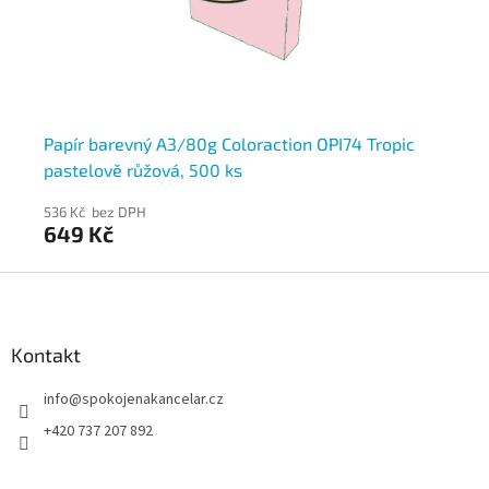
U
Papír barevný A3/80g Coloraction OPI74 Tropic
Pa
pastelově růžová, 500 ks
pa
536 Kč bez DPH
24
649 Kč
2
Z
á
p
a
Kontakt
t
info
@
spokojenakancelar.cz
í
+420 737 207 892