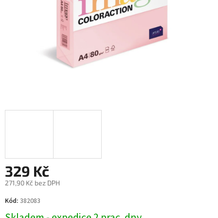
329 Kč
271,90 Kč bez DPH
Měrná
Kód:
382083
cena:
Skladem - expedice 2 prac. dny