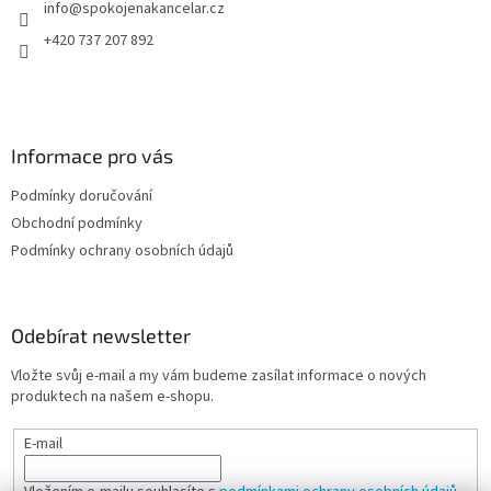
info
@
spokojenakancelar.cz
í
+420 737 207 892
Informace pro vás
Podmínky doručování
Obchodní podmínky
Podmínky ochrany osobních údajů
Odebírat newsletter
Vložte svůj e-mail a my vám budeme zasílat informace o nových
produktech na našem e-shopu.
E-mail