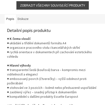
ZOBRAZIT VŠECHNY SOUVISEJÍCÍ PRODUKTY
Popis
Diskuze
Detailní popis produktu
● K čemu slouží
● ukládání a třídění dokumentů formátu A4
● organizace pracovního stolu i kancelářských skříní
● rychlá orientace v dokumentech při zachování estetického
vzhledu
● Hlavní výhody
● transparentní šedá (kouřová) barva – kompromis mezi
viditelností a elegancí
● embosovaný povrch (čtverečky) – vyšší odolnost proti
poškrábání
● stohování ve 3 pozicích – kolmé nebo předsazené uspořádání
● zaoblený výřez – snadný přístup k dokumentům
● kompatibilní s dalšími produkty Esselte Europost