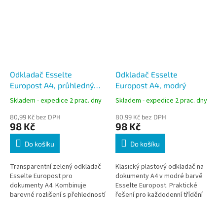
Odkladač Esselte
Odkladač Esselte
Europost A4, průhledný
Europost A4, modrý
zelený
Skladem - expedice 2 prac. dny
Skladem - expedice 2 prac. dny
80,99 Kč bez DPH
80,99 Kč bez DPH
98 Kč
98 Kč
Do košíku
Do košíku
Transparentní zelený odkladač
Klasický plastový odkladač na
Esselte Europost pro
dokumenty A4 v modré barvě
dokumenty A4. Kombinuje
Esselte Europost. Praktické
barevné rozlišení s přehledností
řešení pro každodenní třídění
obsahu.
dokumentů v kanceláři.