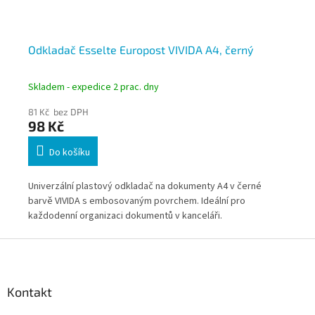
Odkladač Esselte Europost VIVIDA A4, černý
Od
Skladem - expedice 2 prac. dny
Skl
81 Kč bez DPH
81 
98 Kč
9
Do košíku
vě
Univerzální plastový odkladač na dokumenty A4 v černé
Tra
barvě VIVIDA s embosovaným povrchem. Ideální pro
s 
každodenní organizaci dokumentů v kanceláři.
obs
Z
á
p
a
Kontakt
t