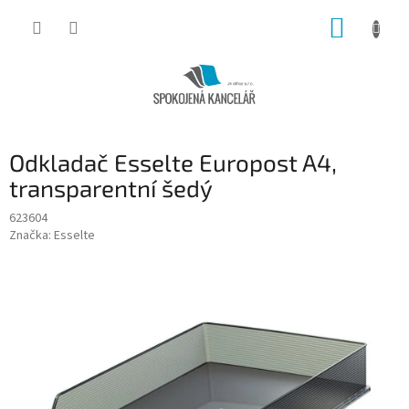
Přejít
NÁKUP
na
obsah
KOŠÍK
Odkladač Esselte Europost A4,
transparentní šedý
623604
Značka:
Esselte