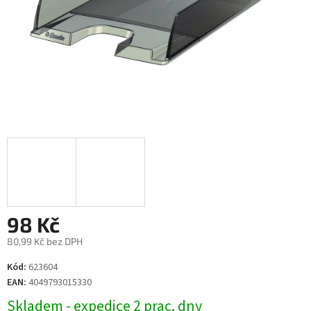
98 Kč
80,99 Kč bez DPH
Měrná
Kód:
623604
cena:
EAN:
4049793015330
Skladem - expedice 2 prac. dny