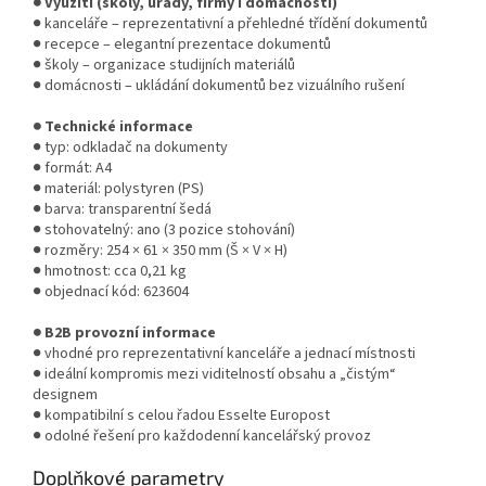
● Využití (školy, úřady, firmy i domácnosti)
● kanceláře – reprezentativní a přehledné třídění dokumentů
● recepce – elegantní prezentace dokumentů
● školy – organizace studijních materiálů
● domácnosti – ukládání dokumentů bez vizuálního rušení
● Technické informace
● typ: odkladač na dokumenty
● formát: A4
● materiál: polystyren (PS)
● barva: transparentní šedá
● stohovatelný: ano (3 pozice stohování)
● rozměry: 254 × 61 × 350 mm (Š × V × H)
● hmotnost: cca 0,21 kg
● objednací kód: 623604
● B2B provozní informace
● vhodné pro reprezentativní kanceláře a jednací místnosti
● ideální kompromis mezi viditelností obsahu a „čistým“
designem
● kompatibilní s celou řadou Esselte Europost
● odolné řešení pro každodenní kancelářský provoz
Doplňkové parametry