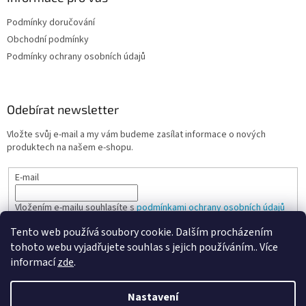
Podmínky doručování
Obchodní podmínky
Podmínky ochrany osobních údajů
Odebírat newsletter
Vložte svůj e-mail a my vám budeme zasílat informace o nových
produktech na našem e-shopu.
E-mail
Vložením e-mailu souhlasíte s
podmínkami ochrany osobních údajů
Tento web používá soubory cookie. Dalším procházením
PŘIHLÁSIT SE
tohoto webu vyjadřujete souhlas s jejich používáním.. Více
informací
zde
.
Nastavení
Vytvořil Shoptet