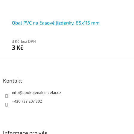
Obal PVC na časové jízdenky, 85x115 mm
Ob
15
3 Kč bez DPH
5 K
3 Kč
6 
Z
á
p
a
Kontakt
t
info
@
spokojenakancelar.cz
í
+420 737 207 892
Informace pro vás