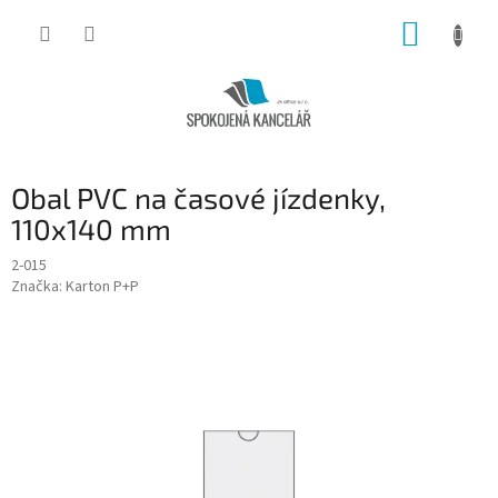
Přejít
NÁKUP
na
obsah
KOŠÍK
Obal PVC na časové jízdenky,
110x140 mm
2-015
Značka:
Karton P+P