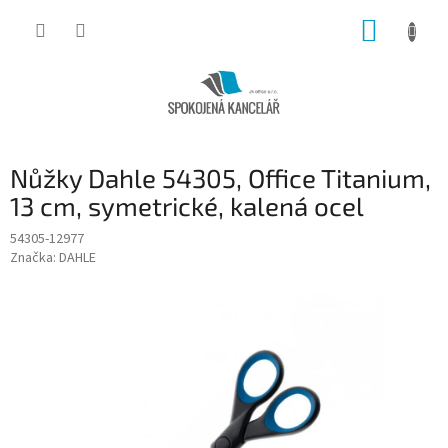
Přejít
NÁKUP
na
obsah
KOŠÍK
Nůžky Dahle 54305, Office Titanium,
13 cm, symetrické, kalená ocel
54305-12977
Značka:
DAHLE