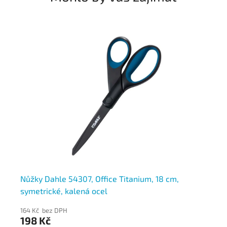
Nůžky Dahle 54307, Office Titanium, 18 cm,
Nů
symetrické, kalená ocel
sy
164 Kč bez DPH
181
198 Kč
21