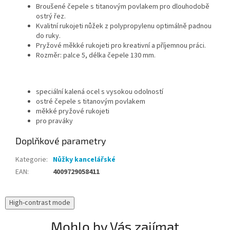
Broušené čepele s titanovým povlakem pro dlouhodobě
ostrý řez.
Kvalitní rukojeti nůžek z polypropylenu optimálně padnou
do ruky.
Pryžové měkké rukojeti pro kreativní a příjemnou práci.
Rozměr: palce 5, délka čepele 130 mm.
speciální kalená ocel s vysokou odolností
ostré čepele s titanovým povlakem
měkké pryžové rukojeti
pro praváky
Doplňkové parametry
Kategorie
:
Nůžky kancelářské
EAN
:
4009729058411
High-contrast mode
Mohlo by Vás zajímat