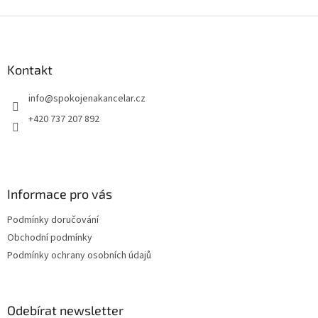
Z
á
p
a
Kontakt
t
info
@
spokojenakancelar.cz
í
+420 737 207 892
Informace pro vás
Podmínky doručování
Obchodní podmínky
Podmínky ochrany osobních údajů
Odebírat newsletter