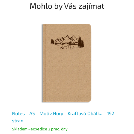
Mohlo by Vás zajímat
Notes - A5 - Motiv Hory - Kraftová Obálka - 192
Notes
stran
Ob
Skladem - expedice 2 prac. dny
Skl