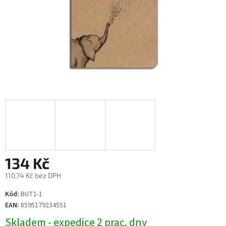
134 Kč
110,74 Kč bez DPH
Měrná
Kód:
BUT1-1
cena:
EAN:
8595179234551
Skladem - expedice 2 prac. dny