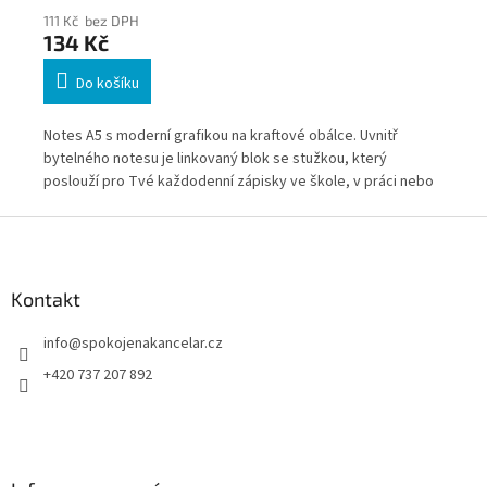
111 Kč bez DPH
111
134 Kč
13
Do košíku
t s
Notes A5 s moderní grafikou na kraftové obálce. Uvnitř
Not
bytelného notesu je linkovaný blok se stužkou, který
byt
ku
poslouží pro Tvé každodenní zápisky ve škole, v práci nebo
pos
jen tak pro radost.
jen
Z
á
p
a
Kontakt
t
info
@
spokojenakancelar.cz
í
+420 737 207 892