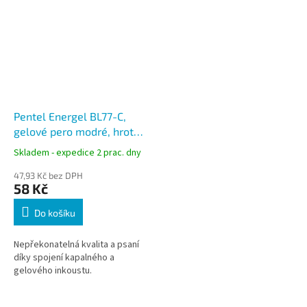
Pentel Energel BL77-C,
gelové pero modré, hrot
0,7 mm
Skladem - expedice 2 prac. dny
47,93 Kč bez DPH
58 Kč
Do košíku
Nepřekonatelná kvalita a psaní
díky spojení kapalného a
gelového inkoustu.