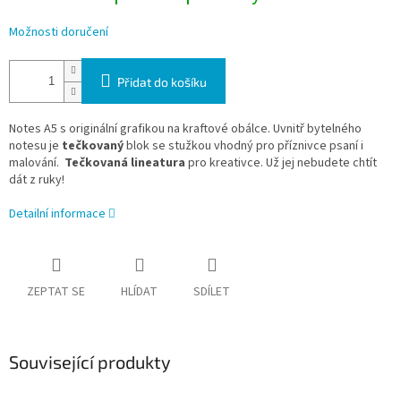
Možnosti doručení
Přidat do košíku
Notes A5 s originální grafikou na kraftové obálce. Uvnitř bytelného
notesu je
tečkovaný
blok se stužkou vhodný pro příznivce psaní i
malování.
Tečkovaná lineatura
pro kreativce. Už jej nebudete chtít
dát z ruky!
Detailní informace
ZEPTAT SE
HLÍDAT
SDÍLET
Související produkty