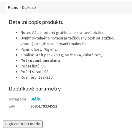
Popis
Diskuze
Detailní popis produktu
Notes A5 s moderní grafikou na kraftové obálce.
Uvnitř bytelného notesu je tečkovaný blok se stužkou
vhodný pro příznivce psaní i malování.
Papír: ofset, 70g/m2
Obálka: Kraft pack 259 g, vazba V4, kulaté rohy
Tečkovaná lineatura
Počet listů: 96
Počet stran 192
Rozměry:
133x210
Doplňkové parametry
Kategorie
:
DIÁŘE
EAN
:
8595179234551
High-contrast mode