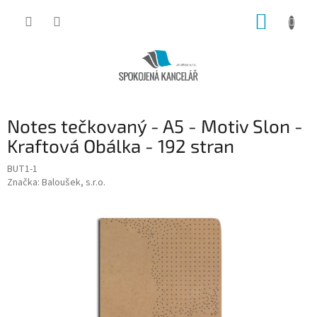
Přejít
NÁKUP
na
obsah
KOŠÍK
Notes tečkovaný - A5 - Motiv Slon -
Kraftová Obálka - 192 stran
BUT1-1
Značka:
Baloušek, s.r.o.