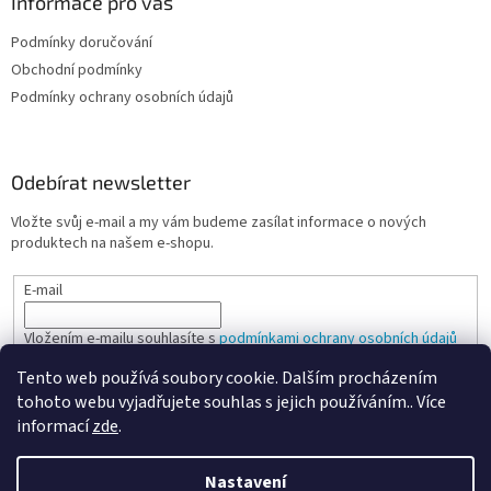
Informace pro vás
Podmínky doručování
Obchodní podmínky
Podmínky ochrany osobních údajů
Odebírat newsletter
Vložte svůj e-mail a my vám budeme zasílat informace o nových
produktech na našem e-shopu.
E-mail
Vložením e-mailu souhlasíte s
podmínkami ochrany osobních údajů
Tento web používá soubory cookie. Dalším procházením
PŘIHLÁSIT SE
tohoto webu vyjadřujete souhlas s jejich používáním.. Více
informací
zde
.
Nastavení
Vytvořil Shoptet