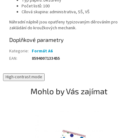
Typ papíru:
bezdřevý
Počet listů:
100
Cílová skupina:
administrativa, SŠ, VŠ
Náhradní náplně jsou opatřeny typizovaným děrováním pro
zakládání do kroužkových mechanik.
Doplňkové parametry
Kategorie
:
Formát A6
EAN
:
8594007133455
High-contrast mode
Mohlo by Vás zajímat