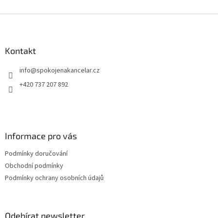
pro
Z
á
p
a
Kontakt
t
info
@
spokojenakancelar.cz
í
+420 737 207 892
Informace pro vás
Podmínky doručování
Obchodní podmínky
Podmínky ochrany osobních údajů
Odebírat newsletter