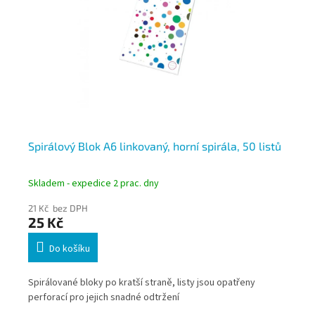
5
Spirálový Blok A6 linkovaný, horní spirála, 50 listů
Pu
10
Skladem - expedice 2 prac. dny
Skl
21 Kč bez DPH
30
25 Kč
36
Do košíku
o
Spirálované bloky po kratší straně, listy jsou opatřeny
Kom
perforací pro jejich snadné odtržení
poz
per