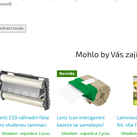
umentů
ontrast mode
Mohlo by Vás zaj
Novinka
eitz CS9 náhradní fólie
Leitz Icon inteligentní
Laminovac
ro studenou laminaci
kazeta se samolepicí
A4, síla 
ole 20 m
papírovou páskou, 88
pro obou
Skladem - expedice 2 prac.
Skladem - expedice 2 prac.
Skladem 