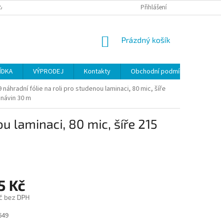
ANY OSOBNÍCH ÚDAJŮ
Přihlášení
NÁKUPNÍ
Prázdný košík
KOŠÍK
ÍDKA
VÝPRODEJ
Kontakty
Obchodní podmínky
 náhradní fólie na roli pro studenou laminaci, 80 mic, šíře
návin 30 m
ou laminaci, 80 mic, šíře 215
5 Kč
č bez DPH
649