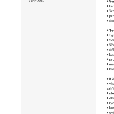
VÝPRODEJ
● Vy
● ka
● šk
● pr
● do
● Te
● typ
● tlo
● šíř
● dél
● kap
● pro
● mat
● kom
● B2
● vh
zahří
● ide
● ek
● ry
● kom
● ově