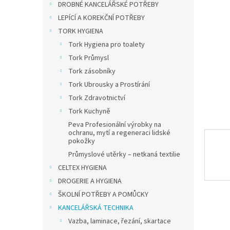
a
DROBNÉ KANCELÁŘSKÉ POTŘEBY
n
LEPÍCÍ A KOREKČNÍ POTŘEBY
e
TORK HYGIENA
l
Tork Hygiena pro toalety
Tork Průmysl
Tork zásobníky
Tork Ubrousky a Prostírání
Tork Zdravotnictví
Tork Kuchyně
Peva Profesionální výrobky na
ochranu, mytí a regeneraci lidské
pokožky
Průmyslové utěrky – netkaná textilie
CELTEX HYGIENA
DROGERIE A HYGIENA
ŠKOLNÍ POTŘEBY A POMŮCKY
KANCELÁŘSKÁ TECHNIKA
Vazba, laminace, řezání, skartace