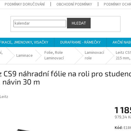
PODMÍNKY DORUČOVÁNÍ
OBCHODNÍ PODMÍNKY
PODMÍNKY OCHR
HLEDAT
IFIKACE, JMENOVKY, VISAČKY
DURAFRAME - RÁMEČKY
AKČNÍ NAB
í,
Folie, Role
Laminovací
Leitz CS9
Laminace
Laminovací
role
215 mm, 
z CS9 náhradní fólie na roli pro studen
 návin 30 m
Leitz
1 18
979,34 K
Měrná
Kód:
E18
cena: