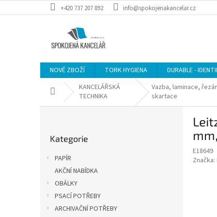
Přejít
+420 737 207 892
info@spokojenakancelar.cz
na
obsah
NOVÉ ZBOŽÍ
TORK HYGIENA
DURABLE - IDENT
KANCELÁŘSKÁ
Vazba, laminace, řezán
Domů
TECHNIKA
skartace
P
Leit
o
Přeskočit
s
mm,
Kategorie
kategorie
t
E18649
r
PAPÍR
Značka:
a
AKČNÍ NABÍDKA
n
OBÁLKY
n
í
PSACÍ POTŘEBY
p
ARCHIVAČNÍ POTŘEBY