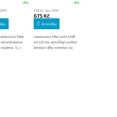
 za studena
laminaci za stud
dny
dny
 DPH
558 Kč bez DPH
285 Kč bez DPH
675 Kč
345 Kč
šíku
Do košíku
Do košíku
 laminovací fólie
Laminovací fólie Leitz iLAM
Lesklý, čirý film o t
 oboustrannou
A4 125 mic umožňují rychlou
100 mic je určen pro
 studena. Tj. s
laminaci díky orientaci na
jednostranné lamino
výhřevem
delší straně dokumentu.
studena (bez použití
 Lze jej použít
Vhodné pro intenzivně
laminátoru).
nátoru opatrným
používané dokumenty, které
ručně.
vyžadují vyšší ochranu a
pevnost. Ideální pro
kanceláře, školy i domácí
použití.