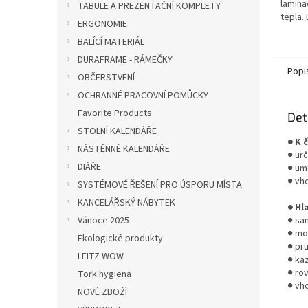
lamina
TABULE A PREZENTAČNÍ KOMPLETY
tepla.
ERGONOMIE
ideáln
BALÍCÍ MATERIÁL
materiá
DURAFRAME - RÁMEČKY
Popi
OBČERSTVENÍ
OCHRANNÉ PRACOVNÍ POMŮCKY
Favorite Products
Det
STOLNÍ KALENDÁŘE
● K 
NÁSTĚNNÉ KALENDÁŘE
● ur
DIÁŘE
● um
● vho
SYSTÉMOVÉ ŘEŠENÍ PRO ÚSPORU MÍSTA
KANCELÁŘSKÝ NÁBYTEK
● Hl
Vánoce 2025
● sam
● mo
Ekologické produkty
● pr
LEITZ WOW
● ka
● ro
Tork hygiena
● vh
NOVÉ ZBOŽÍ