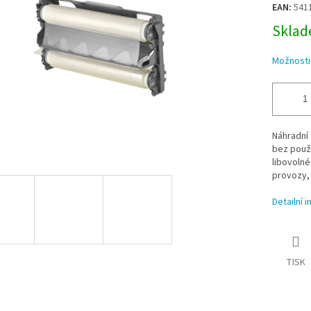
EAN:
541
Sklade
Možnosti
Náhradní 
bez použi
libovolné
provozy, 
Detailní 
TISK