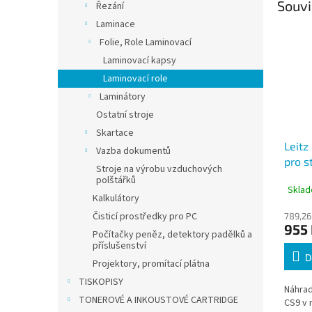
Souvi
Řezání
Laminace
Folie, Role Laminovací
Laminovací kapsy
Laminovací role
Laminátory
Ostatní stroje
Skartace
Leitz
Vazba dokumentů
pro s
Stroje na výrobu vzduchových
role 
polštářků
Sklad
Kalkulátory
Čisticí prostředky pro PC
789,26
955
Počítačky peněz, detektory padělků a
příslušenství
D
Projektory, promítací plátna
TISKOPISY
Náhrad
TONEROVÉ A INKOUSTOVÉ CARTRIDGE
CS9 v 