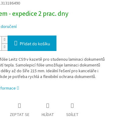
1313186490
m - expedice 2 prac. dny
 doručení
Přidat do košíku
fólie Leitz CS9 v kazetě pro studenou laminaci dokumentů
tí tepla. Samolepicí fólie umožňuje laminaci dokumentů
 délky až do šíře 215 mm. Ideální řešení pro kanceláře i
kde je potřeba rychlá a flexibilní ochrana dokumentů.
informace
ZEPTAT SE
HLÍDAT
SDÍLET