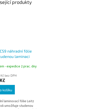
sející produkty
 CS9 náhradní fólie
tudenou laminaci
20 m
em - expedice 2 prac. dny
 Kč bez DPH
 Kč
o košíku
ní laminovací fólie Leitz
roli umožňuje studenou