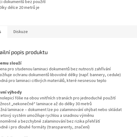
ci dokumentů bez použití
 Díky délce 20 metrů je
í pro laminaci dlouhých
lů i většího...
s
Diskuze
ailní popis produktu
čemu slouží
čena pro studenou laminaci dokumentů bez nutnosti zahřívání
ožňuje ochranu dokumentů libovolné délky (např. bannery, cedule)
dná pro laminaci citlivých materiálů, které nesnesou teplo
avní výhody
olepicí fólie na obou vnitřních stranách pro jednoduché použití
žnost „nekonečné“ laminace až do délky 30 metrů
užná laminace – dokument lze po zalaminování ohýbat nebo skládat
zetový systém umožňuje rychlou a snadnou výměnu
vnoměrné a bezchybné zalaminování bez rizika přehřátí
odné i pro dlouhé formáty (transparenty, značení)