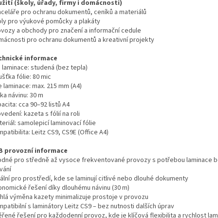
užití (školy, úřady, firmy i domácnosti)
nceláře pro ochranu dokumentů, ceníků a materiálů
oly pro výukové pomůcky a plakáty
ovozy a obchody pro značení a informační cedule
mácnosti pro ochranu dokumentů a kreativní projekty
chnické informace
 laminace: studená (bez tepla)
ušťka fólie: 80 mic
e laminace: max. 215 mm (A4)
ka návinu: 30 m
acita: cca 90–92 listů A4
vedení: kazeta s fólií na roli
eriál: samolepicí laminovací fólie
patibilita: Leitz CS9, CS9E (Office A4)
B provozní informace
odné pro středně až vysoce frekventované provozy s potřebou laminace 
vání
ální pro prostředí, kde se laminují citlivé nebo dlouhé dokumenty
onomické řešení díky dlouhému návinu (30 m)
chlá výměna kazety minimalizuje prostoje v provozu
patibilní s laminátory Leitz CS9 – bez nutnosti dalších úprav
řené řešení pro každodenní provoz, kde je klíčová flexibilita a rychlost la