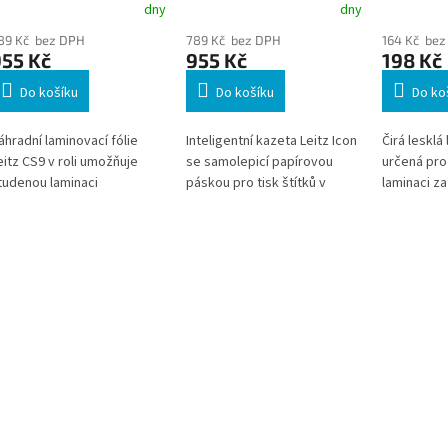
mm × 22 m, bílá
laminaci
dny
dny
89 Kč bez DPH
789 Kč bez DPH
164 Kč bez
955 Kč
955 Kč
198 Kč
Do košíku
Do košíku
Do ko
áhradní laminovací fólie
Inteligentní kazeta Leitz Icon
Čirá lesklá
eitz CS9 v roli umožňuje
se samolepicí papírovou
určená pro
tudenou laminaci
páskou pro tisk štítků v
laminaci za
okumentů bez použití tepla.
tiskárně Leitz Icon.
vypnutým 
íky délce 20 metrů je ideální
Nekonečná páska o šíři 88
laminátoru.
ro laminaci dlouhých
mm a délce 22 m umožňuje
i bez lami
ateriálů i většího objemu
tisk štítků v požadované
nalepením 
okumentů. Praktická kazeta
délce bez zbytečného
ajišťuje snadnou a rychlou
plýtvání materiálem. Vhodná
ýměnu.
pro kanceláře, sklady,
expedici, značení dokumentů
i běžné provozní štítky.