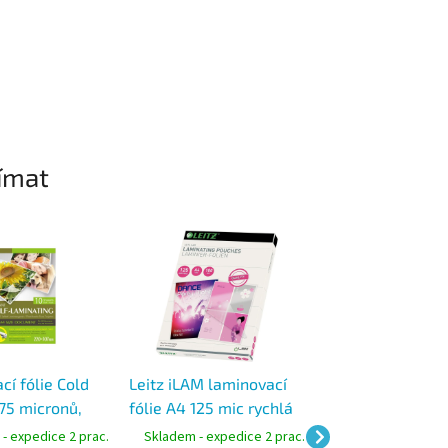
ímat
í fólie Cold
Leitz iLAM laminovací
Laminovací fólie
175 micronů,
fólie A4 125 mic rychlá
A3, síla 100 micr
stranou
laminace lesklé 100 ks
pro jednostrano
- expedice 2 prac.
Skladem - expedice 2 prac.
Skladem - expedic