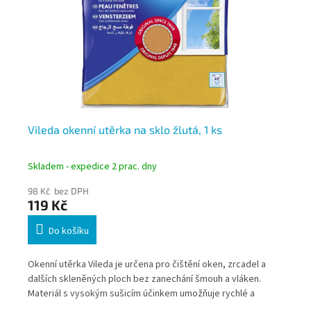
,
Vileda okenní utěrka na sklo žlutá, 1 ks
Vi
mi
Skladem - expedice 2 prac. dny
Skl
98 Kč bez DPH
65
119 Kč
79
Do košíku
Okenní utěrka Vileda je určena pro čištění oken, zrcadel a
Vil
h
dalších skleněných ploch bez zanechání šmouh a vláken.
hla
Materiál s vysokým sušicím účinkem umožňuje rychlé a
net
efektivní stírání povrchů při běžném i profesionálním úklidu.
ods