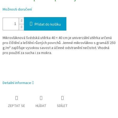
Možnosti doručení
Přidat do košíku
Mikrovláknová švédská utěrka 40 × 40 cm je univerzální utěrka určená
pro čištění a leštění různých povrchů. Jemné mikrovlákno s gramáží 250
g/m² zajišťuje vysokou savost a účinné odstranění nečistot. Vhodná
pro použití za sucha i za mokra.
Detailní informace
ZEPTAT SE
HLÍDAT
SDÍLET