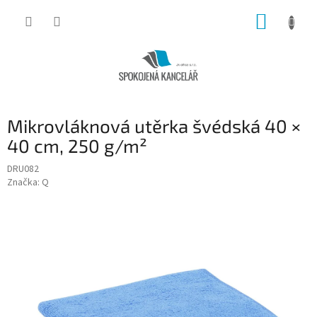
Přejít
NÁKUP
na
obsah
KOŠÍK
Mikrovláknová utěrka švédská 40 ×
40 cm, 250 g/m²
DRU082
Značka:
Q