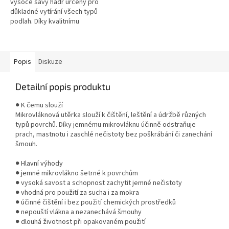
vysoce savý hadr určený pro
důkladné vytírání všech typů
podlah. Díky kvalitnímu
supermikrovláknu 260 g/m²
umožňuje efektivní úklid i bez
použití...
Popis
Diskuze
Detailní popis produktu
● K čemu slouží
Mikrovláknová utěrka slouží k čištění, leštění a údržbě různých
typů povrchů. Díky jemnému mikrovláknu účinně odstraňuje
prach, mastnotu i zaschlé nečistoty bez poškrábání či zanechání
šmouh.
● Hlavní výhody
● jemné mikrovlákno šetrné k povrchům
● vysoká savost a schopnost zachytit jemné nečistoty
● vhodná pro použití za sucha i za mokra
● účinné čištění i bez použití chemických prostředků
● nepouští vlákna a nezanechává šmouhy
● dlouhá životnost při opakovaném použití