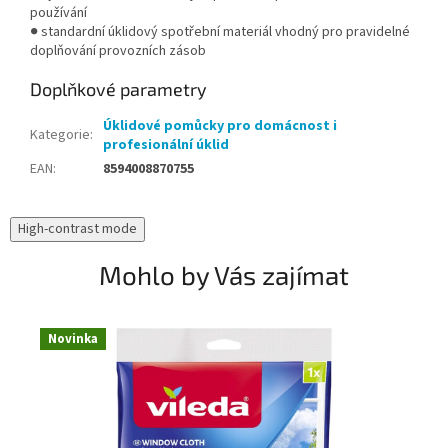
používání
● standardní úklidový spotřební materiál vhodný pro pravidelné
doplňování provozních zásob
Doplňkové parametry
Úklidové pomůcky pro domácnost i
Kategorie
:
profesionální úklid
EAN
:
8594008870755
High-contrast mode
Mohlo by Vás zajímat
Novinka