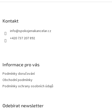
Z
vět
á
p
a
Kontakt
t
info
@
spokojenakancelar.cz
í
+420 737 207 892
Informace pro vás
Podmínky doručování
Obchodní podmínky
Podmínky ochrany osobních údajů
Odebírat newsletter