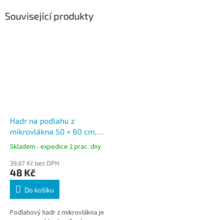
Související produkty
Hadr na podlahu z
mikrovlákna 50 × 60 cm,
260 g/m², vytírací hadr
Skladem - expedice 2 prac. dny
39,67 Kč bez DPH
48 Kč
Do košíku
Podlahový hadr z mikrovlákna je