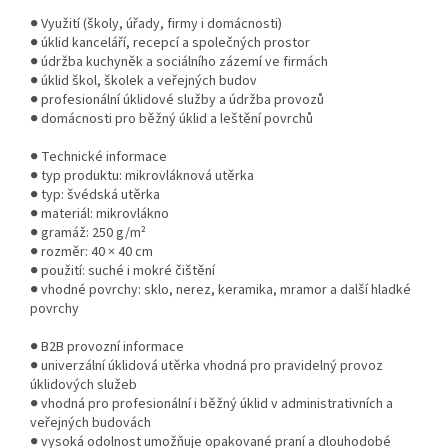
● Využití (školy, úřady, firmy i domácnosti)
● úklid kanceláří, recepcí a společných prostor
● údržba kuchyněk a sociálního zázemí ve firmách
● úklid škol, školek a veřejných budov
● profesionální úklidové služby a údržba provozů
● domácnosti pro běžný úklid a leštění povrchů
● Technické informace
● typ produktu: mikrovláknová utěrka
● typ: švédská utěrka
● materiál: mikrovlákno
● gramáž: 250 g/m²
● rozměr: 40 × 40 cm
● použití: suché i mokré čištění
● vhodné povrchy: sklo, nerez, keramika, mramor a další hladké
povrchy
● B2B provozní informace
● univerzální úklidová utěrka vhodná pro pravidelný provoz
úklidových služeb
● vhodná pro profesionální i běžný úklid v administrativních a
veřejných budovách
● vysoká odolnost umožňuje opakované praní a dlouhodobé