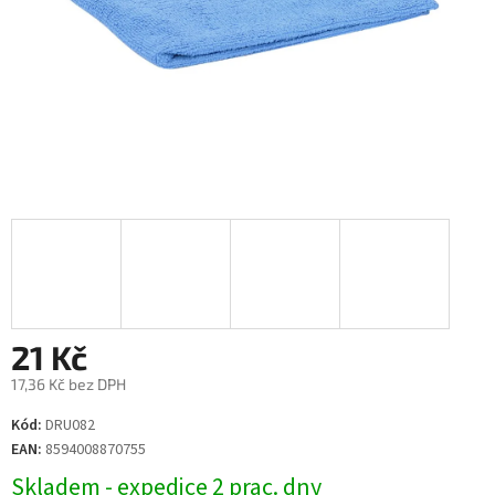
21 Kč
17,36 Kč bez DPH
Měrná
Kód:
DRU082
cena:
EAN:
8594008870755
Skladem - expedice 2 prac. dny