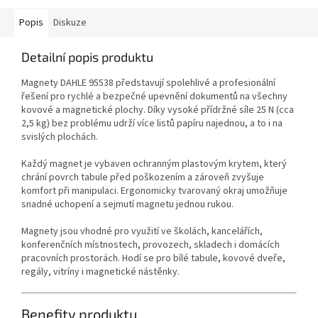
Popis
Diskuze
Detailní popis produktu
Magnety DAHLE 95538 představují spolehlivé a profesionální
řešení pro rychlé a bezpečné upevnění dokumentů na všechny
kovové a magnetické plochy. Díky vysoké přídržné síle 25 N (cca
2,5 kg) bez problému udrží více listů papíru najednou, a to i na
svislých plochách.
Každý magnet je vybaven ochranným plastovým krytem, který
chrání povrch tabule před poškozením a zároveň zvyšuje
komfort při manipulaci. Ergonomicky tvarovaný okraj umožňuje
snadné uchopení a sejmutí magnetu jednou rukou.
Magnety jsou vhodné pro využití ve školách, kancelářích,
konferenčních místnostech, provozech, skladech i domácích
pracovních prostorách. Hodí se pro bílé tabule, kovové dveře,
regály, vitríny i magnetické nástěnky.
Benefity produktu