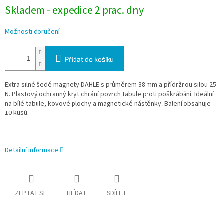
Skladem - expedice 2 prac. dny
Možnosti doručení
Přidat do košíku
Extra silné šedé magnety DAHLE s průměrem 38 mm a přídržnou silou 25
N. Plastový ochranný kryt chrání povrch tabule proti poškrábání. Ideální
na bílé tabule, kovové plochy a magnetické nástěnky. Balení obsahuje
10 kusů.
Detailní informace
ZEPTAT SE
HLÍDAT
SDÍLET