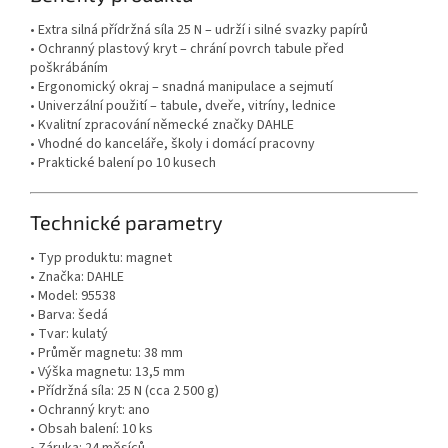
• Extra silná přídržná síla 25 N – udrží i silné svazky papírů
• Ochranný plastový kryt – chrání povrch tabule před
poškrábáním
• Ergonomický okraj – snadná manipulace a sejmutí
• Univerzální použití – tabule, dveře, vitríny, lednice
• Kvalitní zpracování německé značky DAHLE
• Vhodné do kanceláře, školy i domácí pracovny
• Praktické balení po 10 kusech
Technické parametry
• Typ produktu: magnet
• Značka: DAHLE
• Model: 95538
• Barva: šedá
• Tvar: kulatý
• Průměr magnetu: 38 mm
• Výška magnetu: 13,5 mm
• Přídržná síla: 25 N (cca 2 500 g)
• Ochranný kryt: ano
• Obsah balení: 10 ks