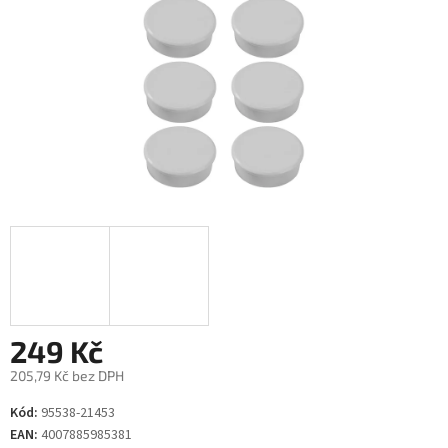
249 Kč
205,79 Kč bez DPH
Měrná
Kód:
95538-21453
cena:
EAN:
4007885985381