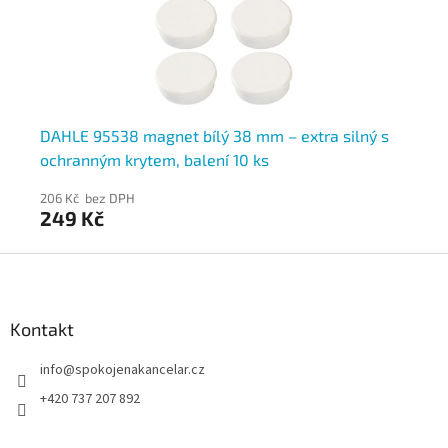
DAHLE 95538 magnet bílý 38 mm – extra silný s
DA
ochranným krytem, balení 10 ks
s 
206 Kč bez DPH
20
249 Kč
2
Z
á
p
a
Kontakt
t
info
@
spokojenakancelar.cz
í
+420 737 207 892