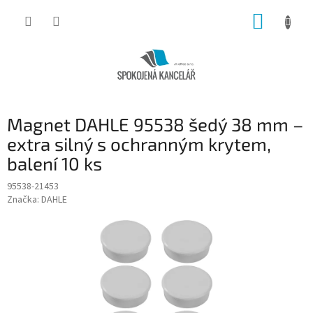
Přejít
NÁKUP
na
obsah
KOŠÍK
Magnet DAHLE 95538 šedý 38 mm –
extra silný s ochranným krytem,
balení 10 ks
95538-21453
Značka:
DAHLE