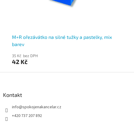
M+R ořezávátko na silné tužky a pastelky, mix
St
barev
35 Kč bez DPH
28
42 Kč
3
Z
á
p
a
Kontakt
t
info
@
spokojenakancelar.cz
í
+420 737 207 892