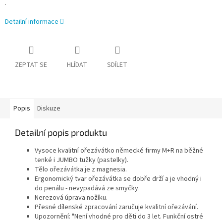
.
Detailní informace
ZEPTAT SE
HLÍDAT
SDÍLET
Popis
Diskuze
Detailní popis produktu
Vysoce kvalitní ořezávátko německé firmy M+R na běžné
tenké i JUMBO tužky (pastelky).
Tělo ořezávátka je z magnesia.
Ergonomický tvar ořezávátka se dobře drží a je vhodný i
do penálu - nevypadává ze smyčky.
Nerezová úprava nožíku.
Přesné dílenské zpracování zaručuje kvalitní ořezávání.
Upozornění: "Není vhodné pro děti do 3 let. Funkční ostré