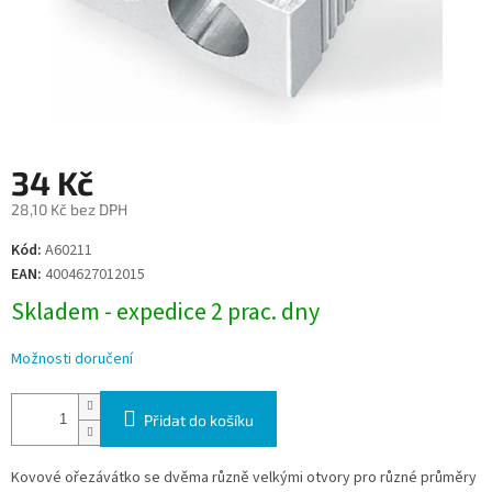
34 Kč
28,10 Kč bez DPH
Měrná
Kód:
A60211
cena:
EAN:
4004627012015
Skladem - expedice 2 prac. dny
Možnosti doručení
Přidat do košíku
Kovové ořezávátko se dvěma různě velkými otvory pro různé průměry