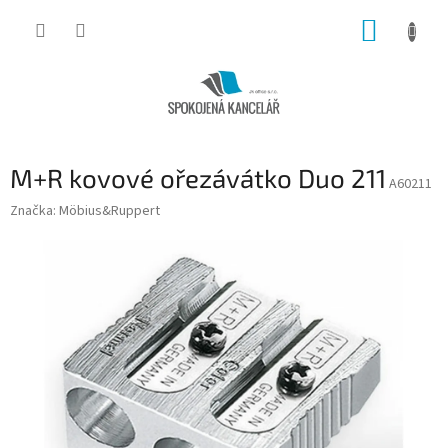
Přejít
NÁKUP
na
obsah
KOŠÍK
M+R kovové ořezávátko Duo 211
A60211
Značka:
Möbius&Ruppert