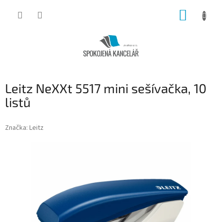
Přejít
NÁKUP
na
obsah
KOŠÍK
Leitz NeXXt 5517 mini sešívačka, 10
listů
Značka:
Leitz