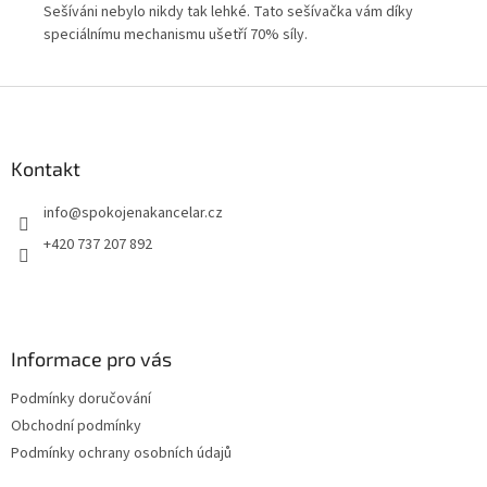
á
Seš
Sešíváni nebylo nikdy tak lehké. Tato sešívačka vám díky
ie
šan
speciálnímu mechanismu ušetří 70% síly.
Z
á
p
a
Kontakt
t
info
@
spokojenakancelar.cz
í
+420 737 207 892
Informace pro vás
Podmínky doručování
Obchodní podmínky
Podmínky ochrany osobních údajů