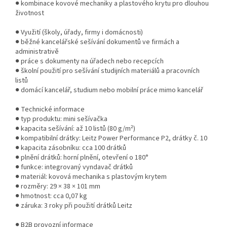
● kombinace kovové mechaniky a plastového krytu pro dlouhou
životnost
● Využití (školy, úřady, firmy i domácnosti)
● běžné kancelářské sešívání dokumentů ve firmách a
administrativě
● práce s dokumenty na úřadech nebo recepcích
● školní použití pro sešívání studijních materiálů a pracovních
listů
● domácí kancelář, studium nebo mobilní práce mimo kancelář
● Technické informace
● typ produktu: mini sešívačka
● kapacita sešívání: až 10 listů (80 g/m²)
● kompatibilní drátky: Leitz Power Performance P2, drátky č. 10
● kapacita zásobníku: cca 100 drátků
● plnění drátků: horní plnění, otevření o 180°
● funkce: integrovaný vyndavač drátků
● materiál: kovová mechanika s plastovým krytem
● rozměry: 29 × 38 × 101 mm
● hmotnost: cca 0,07 kg
● záruka: 3 roky při použití drátků Leitz
● B2B provozní informace