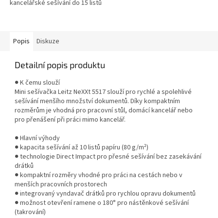
kancelářské sešívání do 15 listů
papíru (80 g/m²). Zajišťují
spolehlivý průnik papírem a
čistý ohyb...
Popis
Diskuze
Detailní popis produktu
● K čemu slouží
Mini sešívačka Leitz NeXXt 5517 slouží pro rychlé a spolehlivé
sešívání menšího množství dokumentů. Díky kompaktním
rozměrům je vhodná pro pracovní stůl, domácí kancelář nebo
pro přenášení při práci mimo kancelář.
● Hlavní výhody
● kapacita sešívání až 10 listů papíru (80 g/m²)
● technologie Direct Impact pro přesné sešívání bez zasekávání
drátků
● kompaktní rozměry vhodné pro práci na cestách nebo v
menších pracovních prostorech
● integrovaný vyndavač drátků pro rychlou opravu dokumentů
● možnost otevření ramene o 180° pro nástěnkové sešívání
(takrování)