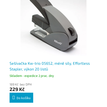
a
Sešívačka Kw-trio 05652, méně síly, Effortless
Se
Stapler, výkon 20 listů
Skladem - expedice 2 prac. dny
Skl
189 Kč bez DPH
118
229 Kč
14
Do košíku