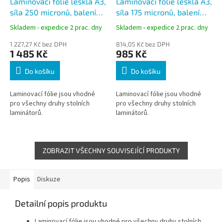
Laminovací fólie lesklá A3,
Laminovací fólie lesklá A3,
síla 250 micronů, balení
síla 175 micronů, balení
100ks
100ks
Skladem - expedice 2 prac. dny
Skladem - expedice 2 prac. dny
1 227,27 Kč bez DPH
814,05 Kč bez DPH
1 485 Kč
985 Kč
Do košíku
Do košíku
Laminovací fólie jsou vhodné
Laminovací fólie jsou vhodné
pro všechny druhy stolních
pro všechny druhy stolních
laminátorů.
laminátorů.
ZOBRAZIT VŠECHNY SOUVISEJÍCÍ PRODUKTY
Popis
Diskuze
Detailní popis produktu
Laminovací fólie jsou vhodné pro všechny druhy stolních