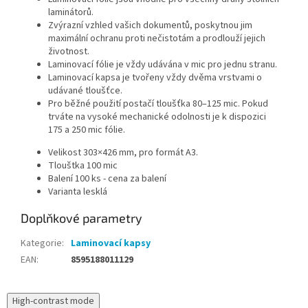
laminátorů.
Zvýrazní vzhled vašich dokumentů, poskytnou jim
maximální ochranu proti nečistotám a prodlouží jejich
životnost.
Laminovací fólie je vždy udávána v mic pro jednu stranu.
Laminovací kapsa je tvořeny vždy dvěma vrstvami o
udávané tloušťce.
Pro běžné použití postačí tloušťka 80–125 mic. Pokud
trváte na vysoké mechanické odolnosti je k dispozici
175 a 250 mic fólie.
Velikost 303×426 mm, pro formát A3.
Tlouštka 100 mic
Balení 100 ks - cena za balení
Varianta lesklá
Doplňkové parametry
Kategorie
:
Laminovací kapsy
EAN
:
8595188011129
High-contrast mode