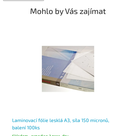
Mohlo by Vás zajímat
ení
Laminovací fólie lesklá A3, síla 150 micronů,
La
balení 100ks
dě