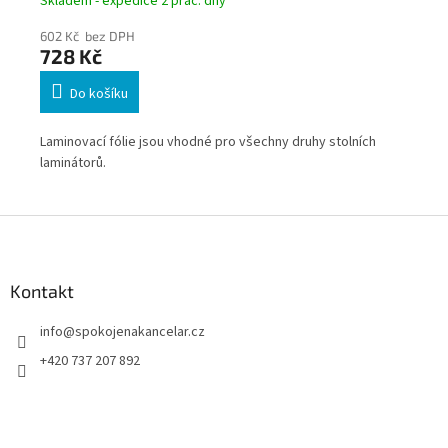
Skladem - expedice 2 prac. dny
Skl
602 Kč bez DPH
29
728 Kč
35
Do košíku
Laminovací fólie jsou vhodné pro všechny druhy stolních
Lam
laminátorů.
pře
do
Z
á
p
a
Kontakt
t
info
@
spokojenakancelar.cz
í
+420 737 207 892