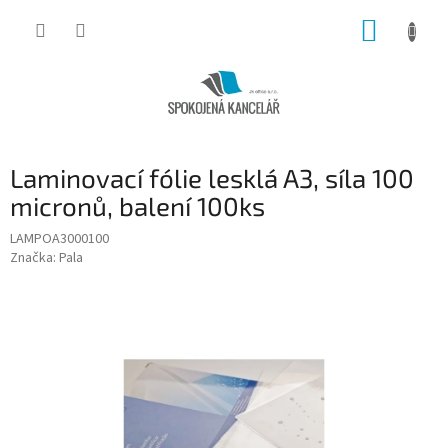
Přejít
NÁKUP
na
obsah
KOŠÍK
Laminovací fólie lesklá A3, síla 100
micronů, balení 100ks
LAMPOA3000100
Značka:
Pala