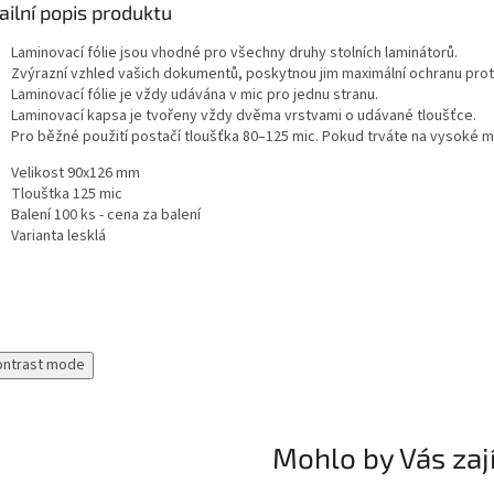
ailní popis produktu
Laminovací fólie jsou vhodné pro všechny druhy stolních laminátorů.
Zvýrazní vzhled vašich dokumentů, poskytnou jim maximální ochranu proti 
Laminovací fólie je vždy udávána v mic pro jednu stranu.
Laminovací kapsa je tvořeny vždy dvěma vrstvami o udávané tloušťce.
Pro běžné použití postačí tloušťka 80–125 mic. Pokud trváte na vysoké mec
Velikost 90x126 mm
Tlouštka 125 mic
Balení 100 ks - cena za balení
Varianta lesklá
ontrast mode
Mohlo by Vás zaj