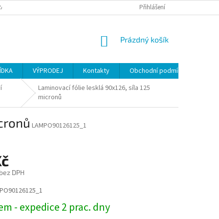
ANY OSOBNÍCH ÚDAJŮ
Přihlášení
NÁKUPNÍ
Prázdný košík
KOŠÍK
ÍDKA
VÝPRODEJ
Kontakty
Obchodní podmínky
í
Laminovací fólie lesklá 90x126, síla 125
micronů
icronů
LAMPO90126125_1
Kč
 bez DPH
PO90126125_1
m - expedice 2 prac. dny