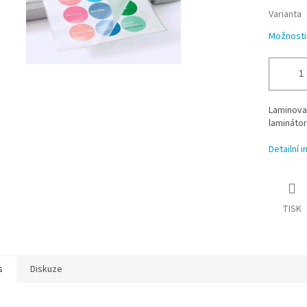
Varianta
Možnosti
Laminovac
laminátor
Detailní 
TISK
s
Diskuze