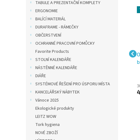
TABULE A PREZENTAČNÍ KOMPLETY
ERGONOMIE
BALÍCÍ MATERIÁL
DURAFRAME - RÁMEČKY
OBČERSTVENÍ
OCHRANNÉ PRACOVNÍ POMŮCKY
Favorite Products
P A4
Pilot FriXion Ball BLS-
OPTYS 1227, Deník
O
STOLNÍ KALENDÁŘE
0
FR5, náplň do
zdvihacího zařízení A4
b
NÁSTĚNNÉ KALENDÁŘE
gumovacích rollerů,
DIÁŘE
tenký hrot F 0,5 mm
SYSTÉMOVÉ ŘEŠENÍ PRO ÚSPORU MÍSTA
30 Kč bez DPH
61 Kč bez DPH
3
36 Kč
74 Kč
KANCELÁŘSKÝ NÁBYTEK
Vánoce 2025
Ekologické produkty
LEITZ WOW
Tork hygiena
NOVÉ ZBOŽÍ