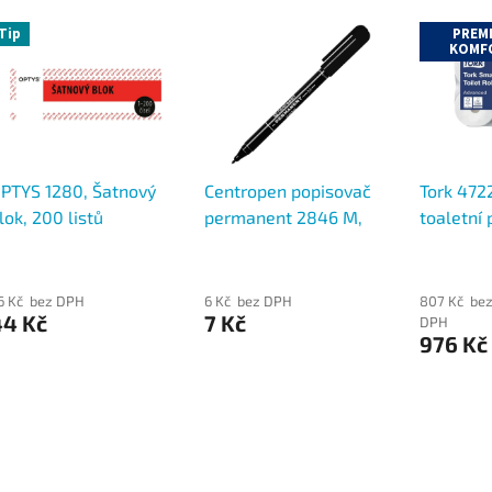
Tip
PREM
KOMF
PTYS 1280, Šatnový
Centropen popisovač
Tork 472
lok, 200 listů
permanent 2846 M,
toaletní
stopa 1 mm
dvouvrstv
rolí
6 Kč bez DPH
6 Kč bez DPH
807 Kč be
44 Kč
7 Kč
DPH
976 Kč