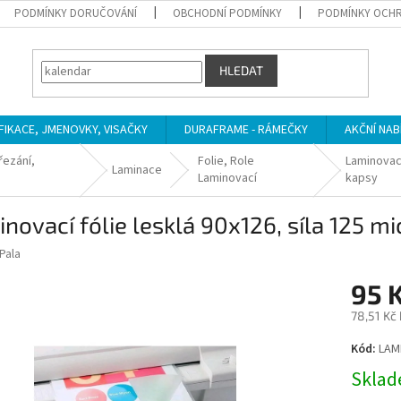
PODMÍNKY DORUČOVÁNÍ
OBCHODNÍ PODMÍNKY
PODMÍNKY OCHR
HLEDAT
IFIKACE, JMENOVKY, VISAČKY
DURAFRAME - RÁMEČKY
AKČNÍ NAB
řezání,
Folie, Role
Laminovac
Laminace
Laminovací
kapsy
novací fólie lesklá 90x126, síla 125 m
Pala
95 
78,51 Kč
Měrná
Kód:
LAM
cena:
Sklade