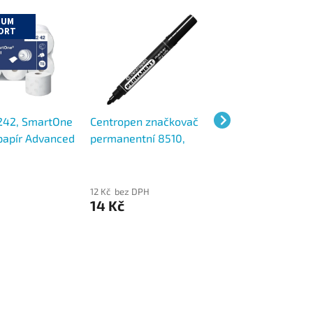
IUM
ORT
242, SmartOne
Centropen značkovač
Uni-Ball Eye Mic
 papír Advanced
permanentní 8510,
Rollerball UB-15
ý, T8, karton 6
stopa 2,5 mm,
roller stopa 0,3
nevysychající
z
12 Kč bez DPH
31 Kč bez DPH
14 Kč
37 Kč