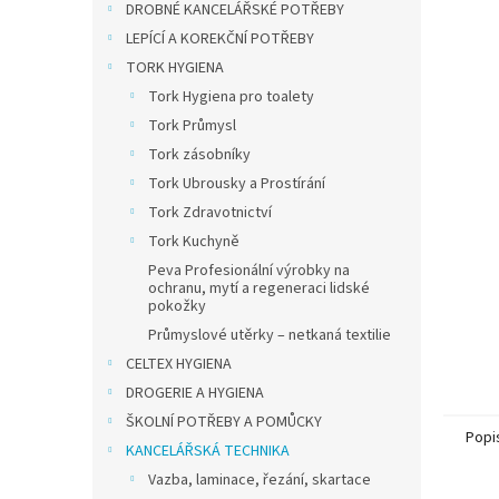
a
DROBNÉ KANCELÁŘSKÉ POTŘEBY
n
LEPÍCÍ A KOREKČNÍ POTŘEBY
e
TORK HYGIENA
l
Tork Hygiena pro toalety
Tork Průmysl
Tork zásobníky
Tork Ubrousky a Prostírání
Tork Zdravotnictví
Tork Kuchyně
Peva Profesionální výrobky na
ochranu, mytí a regeneraci lidské
pokožky
Průmyslové utěrky – netkaná textilie
CELTEX HYGIENA
DROGERIE A HYGIENA
ŠKOLNÍ POTŘEBY A POMŮCKY
Popi
KANCELÁŘSKÁ TECHNIKA
Vazba, laminace, řezání, skartace