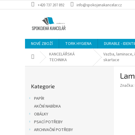
Přejít
+420 737 207 892
info@spokojenakancelar.cz
na
obsah
NOVÉ ZBOŽÍ
TORK HYGIENA
DURABLE - IDENT
KANCELÁŘSKÁ
Vazba, laminace, 
Domů
TECHNIKA
skartace
P
Lami
o
Přeskočit
s
Značka:
Kategorie
kategorie
t
r
PAPÍR
a
AKČNÍ NABÍDKA
n
OBÁLKY
n
í
PSACÍ POTŘEBY
p
ARCHIVAČNÍ POTŘEBY