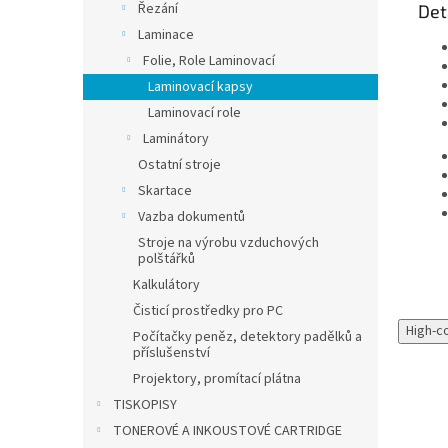
Řezání
Det
Laminace
Folie, Role Laminovací
Laminovací kapsy
Laminovací role
Laminátory
Ostatní stroje
Skartace
Vazba dokumentů
Stroje na výrobu vzduchových
polštářků
Kalkulátory
Čisticí prostředky pro PC
High-c
Počítačky peněz, detektory padělků a
příslušenství
Projektory, promítací plátna
TISKOPISY
TONEROVÉ A INKOUSTOVÉ CARTRIDGE