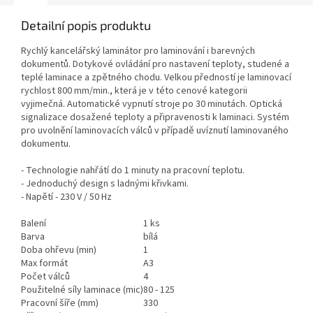
Detailní popis produktu
Rychlý kancelářský laminátor pro laminování i barevných
dokumentů. Dotykové ovládání pro nastavení teploty, studené a
teplé laminace a zpětného chodu. Velkou předností je laminovací
rychlost 800 mm/min., která je v této cenové kategorii
vyjimečná. Automatické vypnutí stroje po 30 minutách. Optická
signalizace dosažené teploty a připravenosti k laminaci. Systém
pro uvolnění laminovacích válců v případě uvíznutí laminovaného
dokumentu.
- Technologie nahřátí do 1 minuty na pracovní teplotu.
- Jednoduchý design s ladnými křivkami.
- Napětí - 230 V / 50 Hz
Balení
1 ks
Barva
bílá
Doba ohřevu (min)
1
Max formát
A3
Počet válců
4
Použitelné síly laminace (mic)
80 - 125
Pracovní šíře (mm)
330