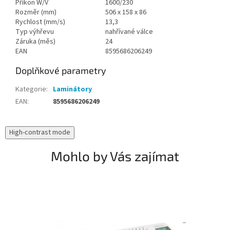
Příkon W/V
1600/230
Rozměr (mm)
506 x 158 x 86
Rychlost (mm/s)
13,3
Typ výhřevu
nahřívané válce
Záruka (měs)
24
EAN
8595686206249
Doplňkové parametry
Kategorie
:
Laminátory
EAN
:
8595686206249
High-contrast mode
Mohlo by Vás zajímat