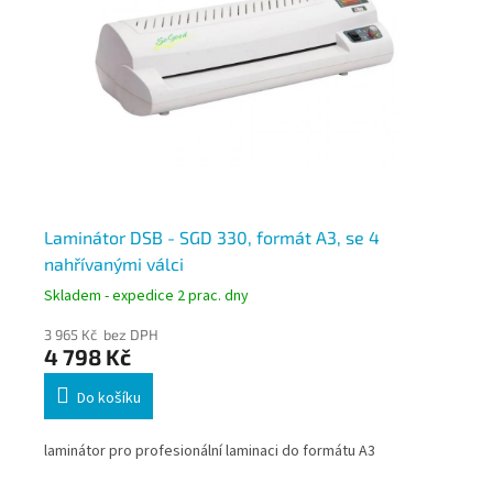
 2
Laminátor DSB - SGD 330, formát A3, se 4
Fe
nahřívanými válci
Skladem - expedice 2 prac. dny
Skl
3 965 Kč bez DPH
3 5
4 798 Kč
4 
Do košíku
1
laminátor pro profesionální laminaci do formátu A3
Lam
zap