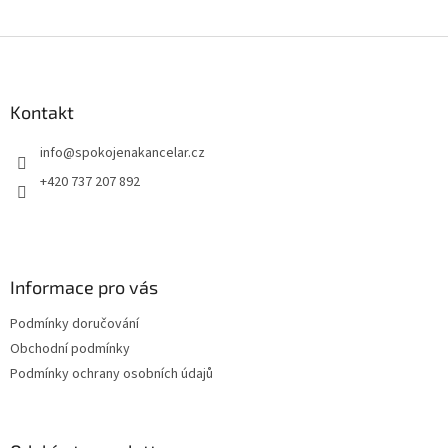
í
Aut
dom
Z
á
p
a
Kontakt
t
info
@
spokojenakancelar.cz
í
+420 737 207 892
Informace pro vás
Podmínky doručování
Obchodní podmínky
Podmínky ochrany osobních údajů