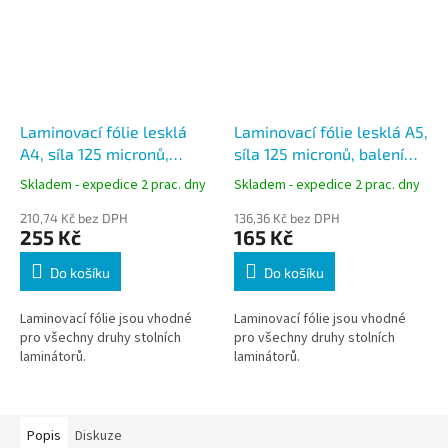
Laminovací fólie lesklá
Laminovací fólie lesklá A5,
A4, síla 125 micronů,
síla 125 micronů, balení
balení 100ks
100ks
Skladem - expedice 2 prac. dny
Skladem - expedice 2 prac. dny
210,74 Kč bez DPH
136,36 Kč bez DPH
255 Kč
165 Kč
Do košíku
Do košíku
Laminovací fólie jsou vhodné
Laminovací fólie jsou vhodné
pro všechny druhy stolních
pro všechny druhy stolních
laminátorů.
laminátorů.
Popis
Diskuze