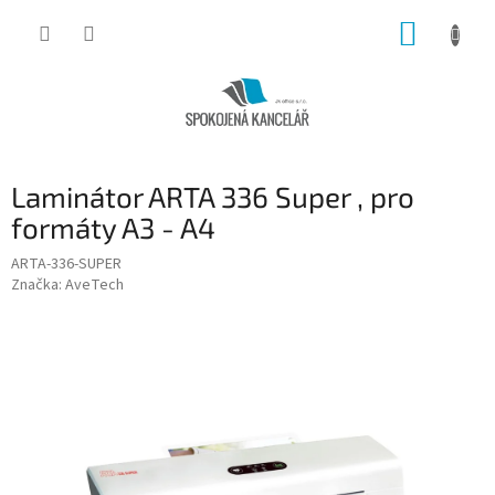
Přejít
NÁKUP
na
obsah
KOŠÍK
Laminátor ARTA 336 Super , pro
formáty A3 - A4
ARTA-336-SUPER
Značka:
AveTech