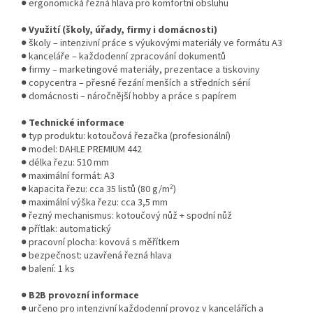
● ergonomická řezná hlava pro komfortní obsluhu
●
Využití (školy, úřady, firmy i domácnosti)
● školy – intenzivní práce s výukovými materiály ve formátu A3
● kanceláře – každodenní zpracování dokumentů
● firmy – marketingové materiály, prezentace a tiskoviny
● copycentra – přesné řezání menších a středních sérií
● domácnosti – náročnější hobby a práce s papírem
●
Technické informace
● typ produktu: kotoučová řezačka (profesionální)
● model: DAHLE PREMIUM 442
● délka řezu: 510 mm
● maximální formát: A3
● kapacita řezu: cca 35 listů (80 g/m²)
● maximální výška řezu: cca 3,5 mm
● řezný mechanismus: kotoučový nůž + spodní nůž
● přítlak: automatický
● pracovní plocha: kovová s měřítkem
● bezpečnost: uzavřená řezná hlava
● balení: 1 ks
●
B2B provozní informace
● určeno pro intenzivní každodenní provoz v kancelářích a