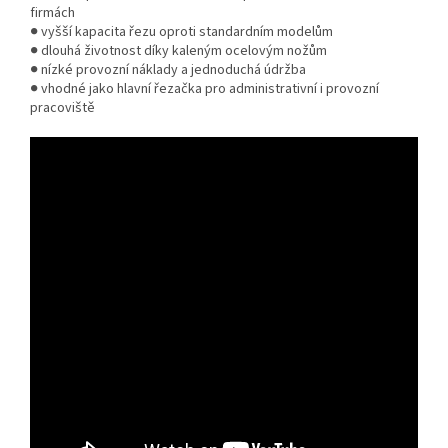
firmách
● vyšší kapacita řezu oproti standardním modelům
● dlouhá životnost díky kaleným ocelovým nožům
● nízké provozní náklady a jednoduchá údržba
● vhodné jako hlavní řezačka pro administrativní i provozní
pracoviště