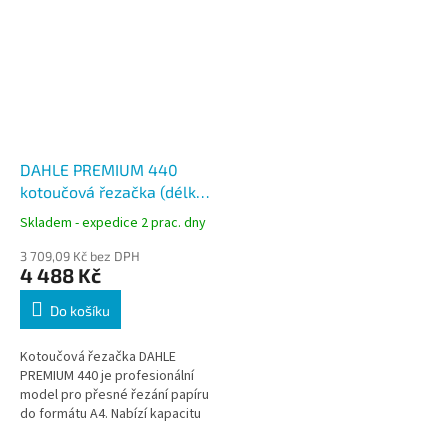
DAHLE PREMIUM 440
kotoučová řezačka (délka
řezu 360 mm / A4)
Skladem - expedice 2 prac. dny
3 709,09 Kč bez DPH
4 488 Kč
Do košíku
Kotoučová řezačka DAHLE
PREMIUM 440 je profesionální
model pro přesné řezání papíru
do formátu A4. Nabízí kapacitu
až 35 listů a robustní konstrukci