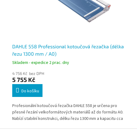
DAHLE 558 Professional kotoučová řezačka (délka
DA
řezu 1300 mm / A0)
ře
Skladem - expedice 2 prac. dny
Skl
4 756 Kč bez DPH
5 7
5 755 Kč
6 
Do košíku
Profesionální kotoučová řezačka DAHLE 558 je určena pro
Kot
přesné řezání velkoformátových materiálů až do formátu A0.
mod
Nabízí stabilní konstrukci, délku řezu 1300 mm a kapacitu cca
A0.
7 listů. Ideální pro technické, grafické a provozní využití.
cca
Z