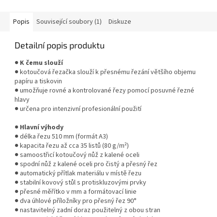
pro každodenní provoz....
Popis
Související soubory (1)
Diskuze
Detailní popis produktu
●
K čemu slouží
● kotoučová řezačka slouží k přesnému řezání většího objemu
papíru a tiskovin
● umožňuje rovné a kontrolované řezy pomocí posuvné řezné
hlavy
● určena pro intenzivní profesionální použití
●
Hlavní výhody
● délka řezu 510 mm (formát A3)
● kapacita řezu až cca 35 listů (80 g/m²)
● samoostřicí kotoučový nůž z kalené oceli
● spodní nůž z kalené oceli pro čistý a přesný řez
● automatický přítlak materiálu v místě řezu
● stabilní kovový stůl s protiskluzovými prvky
● přesné měřítko v mm a formátovací linie
● dva úhlové příložníky pro přesný řez 90°
● nastavitelný zadní doraz použitelný z obou stran