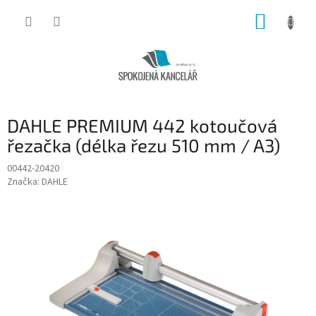
Přejít
NÁKUP
na
obsah
KOŠÍK
DAHLE PREMIUM 442 kotoučová
řezačka (délka řezu 510 mm / A3)
00442-20420
Značka:
DAHLE