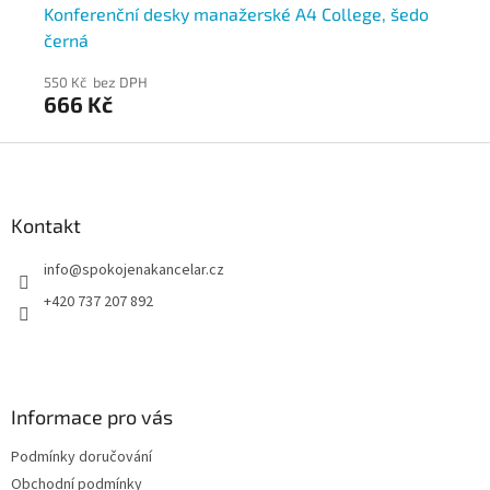
Konferenční desky manažerské A4 College, šedo
AL
černá
550 Kč bez DPH
56
666 Kč
6
Z
á
p
a
Kontakt
t
info
@
spokojenakancelar.cz
í
+420 737 207 892
Informace pro vás
Podmínky doručování
Obchodní podmínky