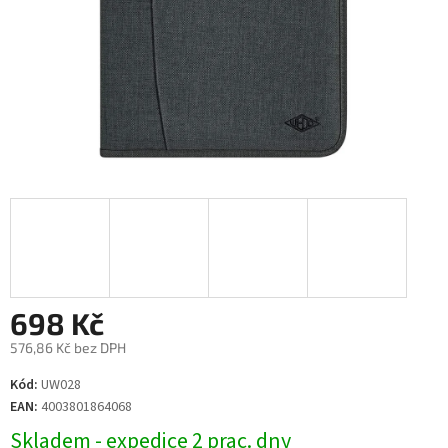
698 Kč
576,86 Kč bez DPH
Měrná
Kód:
UW028
cena:
EAN:
4003801864068
Skladem - expedice 2 prac. dny