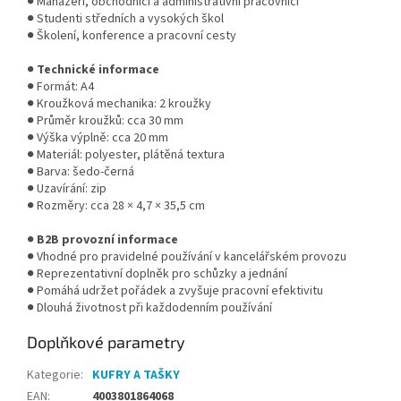
● Manažeři, obchodníci a administrativní pracovníci
● Studenti středních a vysokých škol
● Školení, konference a pracovní cesty
●
Technické informace
● Formát: A4
● Kroužková mechanika: 2 kroužky
● Průměr kroužků: cca 30 mm
● Výška výplně: cca 20 mm
● Materiál: polyester, plátěná textura
● Barva: šedo-černá
● Uzavírání: zip
● Rozměry: cca 28 × 4,7 × 35,5 cm
●
B2B provozní informace
● Vhodné pro pravidelné používání v kancelářském provozu
● Reprezentativní doplněk pro schůzky a jednání
● Pomáhá udržet pořádek a zvyšuje pracovní efektivitu
● Dlouhá životnost při každodenním používání
Doplňkové parametry
Kategorie
:
KUFRY A TAŠKY
EAN
:
4003801864068