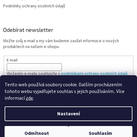
Podmínky ochrany osobních údajů
Odebírat newsletter
Vložte svůj e-mail a my vám budeme zasílat informace o nových
produktech na našem e-shopu.
E-mail
Vložením e-mailu souhlasíte s
podmínkami ochrany osobních údajů
Tento web používá soubory cookie. Dalším procházením
PŘIHLÁSIT SE
tohoto webu vyjadřujete souhlas s jejich používáním.. Více
informací
zde
.
Nastavení
Vytvořil Shoptet
Odmítnout
Souhlasím
Copyright 2026
Spokojená kancelář
. Všechna práva vyhrazena.