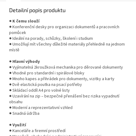
Detailní popis produktu
●
K čemu slouží
● Konferenční desky pro organizaci dokumentů a pracovních
pomůcek
● Ideální na porady, schůzky, školení i studium
● Umožňují mít všechny důležité materiály přehledně na jednom
místě
●
Hlavní výhody
● Vyjímatelná 2kroužková mechanika pro děrované dokumenty
● Vhodné pro standardní i spirálové bloky
● Mnoho kapes a přihrádek pro dokumenty, vizitky a karty
● Dvě elastická poutka na psací potřeby
● Skládací oddíl A4 pro volné listy
● Uzavírání na zip – bezpečné přenášení bez rizika vypadnutí
obsahu
● Moderní a reprezentativní vzhled
● Snadná údržba
●
Využití
● Kanceláře a firemní prostředí