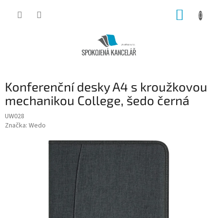
Přejít
NÁKUP
na
obsah
KOŠÍK
P
Konferenční desky A4 s kroužkovou
o
s
mechanikou College, šedo černá
t
UW028
r
Značka:
Wedo
a
n
n
í
p
a
n
e
l