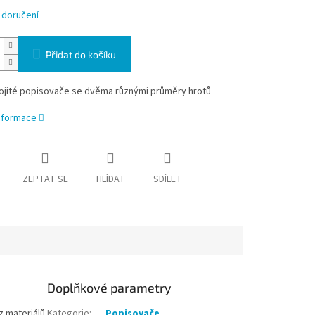
 doručení
Přidat do košíku
vojité popisovače se dvěma různými průměry hrotů
informace
ZEPTAT SE
HLÍDAT
SDÍLET
Doplňkové parametry
z materiálů
Kategorie
:
Popisovače