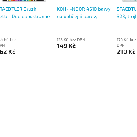
TAEDTLER Brush
KOH-I-NOOR 4610 barvy
STAEDTLE
etter Duo oboustranné
na obličej 6 barev,
323, troj
tětcové fixy, sada 12
vysouvací tužky
barev, p
arev
krabička
34 Kč bez
123 Kč bez DPH
174 Kč bez
149 Kč
PH
DPH
62 Kč
210 Kč