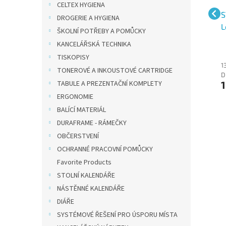
CELTEX HYGIENA
or
Kores tetovací papír - k
Oboustranné fixy
S
DROGERIE A HYGIENA
í
přenosu tetování z
STAEDTLER Design
L
ŠKOLNÍ POTŘEBY A POMŮCKY
papíru na kůži, 10 listů z
Journey 3200 Twin-tip,
š
KANCELÁŘSKÁ TECHNIKA
motivy
sada 36 barev
b
TISKOPISY
194 Kč bez
238 Kč bez
1
TONEROVÉ A INKOUSTOVÉ CARTRIDGE
DPH
DPH
D
235 Kč
288 Kč
1
TABULE A PREZENTAČNÍ KOMPLETY
ERGONOMIE
BALÍCÍ MATERIÁL
DURAFRAME - RÁMEČKY
OBČERSTVENÍ
OCHRANNÉ PRACOVNÍ POMŮCKY
Favorite Products
STOLNÍ KALENDÁŘE
NÁSTĚNNÉ KALENDÁŘE
DIÁŘE
SYSTÉMOVÉ ŘEŠENÍ PRO ÚSPORU MÍSTA