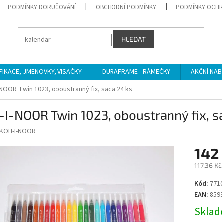
PODMÍNKY DORUČOVÁNÍ
OBCHODNÍ PODMÍNKY
PODMÍNKY OCHR
HLEDAT
IFIKACE, JMENOVKY, VISAČKY
DURAFRAME - RÁMEČKY
AKČNÍ NAB
NOOR Twin 1023, oboustranný fix, sada 24 ks
I-NOOR Twin 1023, oboustranný fix, s
KOH-I-NOOR
142
117,36 K
Měrná
Kód:
771
cena:
EAN:
859
Sklade