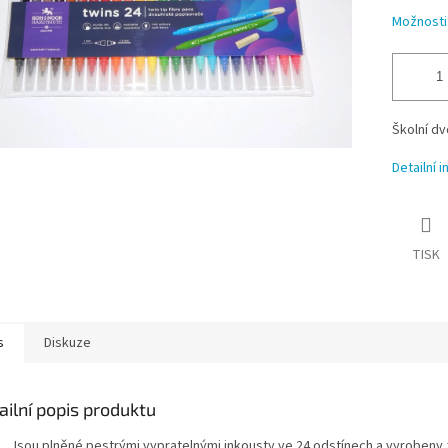
Možnosti
Školní d
Detailní 
TISK
s
Diskuze
ailní popis produktu
Jsou plněné pestrými vypratelnými inkousty ve 24 odstínech a vyrobeny 