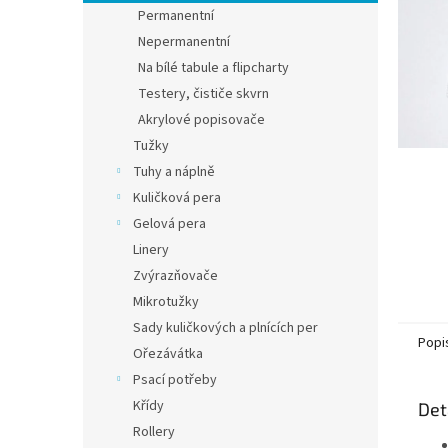
n
Permanentní
e
Nepermanentní
l
Na bílé tabule a flipcharty
Testery, čističe skvrn
Akrylové popisovače
Tužky
Tuhy a náplně
Kuličková pera
Gelová pera
Linery
Zvýrazňovače
Mikrotužky
Sady kuličkových a plnících per
Popi
Ořezávátka
Psací potřeby
Křídy
Det
Rollery