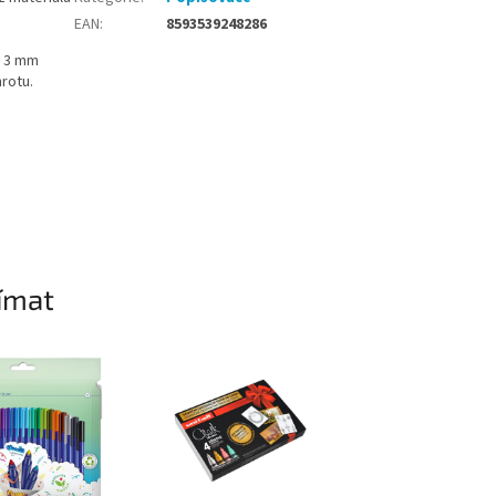
EAN
:
8593539248286
– 3 mm
rotu.
ímat