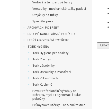
Vodové a temperové barvy
Versatilky - mechanické tužky padací
Stojánky na tužky
Speciální pera
ARCHIVAČNÍ POTŘEBY
DROBNÉ KANCELÁŘSKÉ POTŘEBY
LEPÍCÍ A KOREKČNÍ POTŘEBY
High-c
TORK HYGIENA
Tork Hygiena pro toalety
Tork Průmysl
Tork zásobníky
Tork Ubrousky a Prostírání
Tork Zdravotnictví
Tip
Tork Kuchyně
Peva Profesionální výrobky na
ochranu, mytí a regeneraci lidské
pokožky
Průmyslové utěrky – netkaná textilie