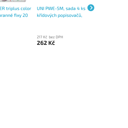
R triplus color
UNI PWE-5M, sada 4 ks
UNI PWE-5M, kří
hranné fixy 20
křídových popisovačů,
popisovač stírate
apírová
vánoční dekorační sada
tenký kulatý hrot
4 barev
217 Kč bez DPH
198 Kč bez
262 Kč
DPH
239 Kč