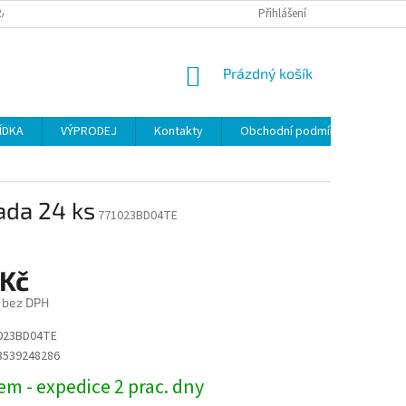
ANY OSOBNÍCH ÚDAJŮ
Přihlášení
NÁKUPNÍ
Prázdný košík
KOŠÍK
ÍDKA
VÝPRODEJ
Kontakty
Obchodní podmínky
ada 24 ks
771023BD04TE
 Kč
č bez DPH
023BD04TE
3539248286
m - expedice 2 prac. dny