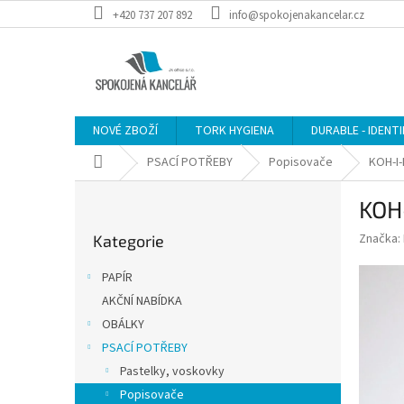
Přejít
+420 737 207 892
info@spokojenakancelar.cz
na
obsah
NOVÉ ZBOŽÍ
TORK HYGIENA
DURABLE - IDENT
Domů
PSACÍ POTŘEBY
Popisovače
KOH-I-
P
KOH-
o
Přeskočit
s
Značka:
Kategorie
kategorie
t
r
PAPÍR
a
AKČNÍ NABÍDKA
n
OBÁLKY
n
í
PSACÍ POTŘEBY
p
Pastelky, voskovky
a
Popisovače