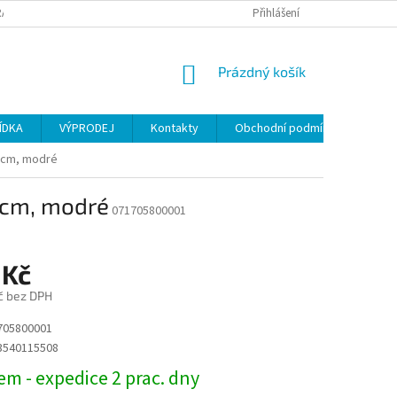
ANY OSOBNÍCH ÚDAJŮ
Přihlášení
NÁKUPNÍ
Prázdný košík
KOŠÍK
ÍDKA
VÝPRODEJ
Kontakty
Obchodní podmínky
0 cm, modré
0 cm, modré
071705800001
 Kč
č bez DPH
705800001
3540115508
m - expedice 2 prac. dny