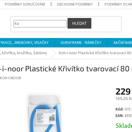
PODMÍNKY DORUČOVÁNÍ
OBCHODNÍ PODMÍNKY
PODMÍNKY OCHR
HLEDAT
IFIKACE, JMENOVKY, VISAČKY
DURAFRAME - RÁMEČKY
AKČNÍ NAB
, křivítka, kružítka, šablony
Koh-i-noor Plastické Křivítko tvarovací 8
i-noor Plastické Křivítko tvarovací 8
KOH-I-NOOR
229
189,26 K
Měrná
Kód:
071
cena:
EAN:
859
Sklade