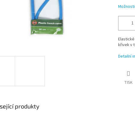
Možnosti
Elastické
křivek v 
Detailní 
TISK
sející produkty