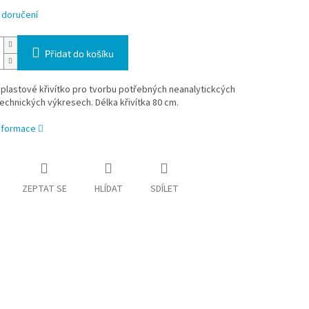
 doručení
Přidat do košíku
 plastové křivítko pro tvorbu potřebných neanalytickcých
technických výkresech. Délka křivítka 80 cm.
informace
ZEPTAT SE
HLÍDAT
SDÍLET