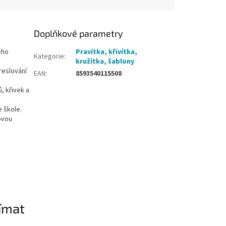
Doplňkové parametry
ého
Pravítka, křivítka,
Kategorie
:
kružítka, šablony
reslování
EAN
:
8593540115508
, křivek a
e škole.
ovou
ímat