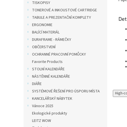
Popi
TISKOPISY
TONEROVÉ A INKOUSTOVÉ CARTRIDGE
TABULE A PREZENTAČNÍ KOMPLETY
Det
ERGONOMIE
BALÍCÍ MATERIÁL
DURAFRAME - RÁMEČKY
OBČERSTVENÍ
OCHRANNÉ PRACOVNÍ POMŮCKY
Favorite Products
STOLNÍ KALENDÁŘE
NÁSTĚNNÉ KALENDÁŘE
DIÁŘE
SYSTÉMOVÉ ŘEŠENÍ PRO ÚSPORU MÍSTA
High-c
KANCELÁŘSKÝ NÁBYTEK
Vánoce 2025
Ekologické produkty
LEITZ WOW