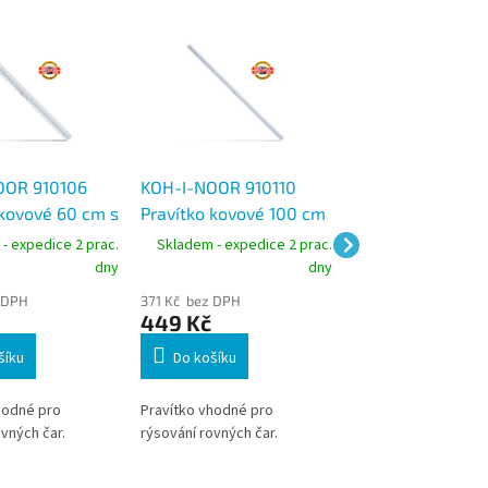
OOR 910106
KOH-I-NOOR 910110
KOH-I-NOOR 91
 kovové 60 cm s
Pravítko kovové 100 cm
Pravítko kovové
m
s držadlem
bez držadla, hlin
- expedice 2 prac.
Skladem - expedice 2 prac.
Skladem - expedic
dny
dny
 DPH
371 Kč bez DPH
264 Kč bez DPH
449 Kč
319 Kč
šíku
Do košíku
Do košíku
hodné pro
Pravítko vhodné pro
Pravítko vhodné pro
vných čar.
rýsování rovných čar.
rýsování rovných čar