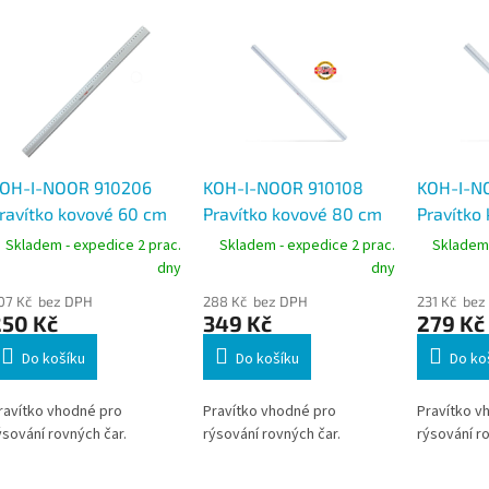
OH-I-NOOR 910206
KOH-I-NOOR 910108
KOH-I-N
ravítko kovové 60 cm
Pravítko kovové 80 cm
Pravítko
ez držadla, hliníkové
s držadlem
držadle
Skladem - expedice 2 prac.
Skladem - expedice 2 prac.
Skladem 
dny
dny
07 Kč bez DPH
288 Kč bez DPH
231 Kč bez
250 Kč
349 Kč
279 Kč
Do košíku
Do košíku
Do ko
ravítko vhodné pro
Pravítko vhodné pro
Pravítko v
ýsování rovných čar.
rýsování rovných čar.
rýsování ro