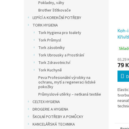
Pokladny, váhy
Brother štítkovače
LEPÍCÍ A KOREKČNÍ POTŘEBY
TORK HYGIENA
Koh-i
Tork Hygiena pro toalety
Křiví
Tork Průmysl
modr
Tork zásobníky
Sklad
Tork Ubrousky a Prostírání
65,29 
Tork Zdravotnictví
79 K
Tork Kuchyně
D
Peva Profesionální výrobky na
ochranu, mytí a regeneraci lidské
pokožky
Elasti
Průmyslové utěrky – netkaná textilie
tvorbu
neanal
CELTEX HYGIENA
techni
DROGERIE A HYGIENA
křivítk
ŠKOLNÍ POTŘEBY A POMŮCKY
KANCELÁŘSKÁ TECHNIKA