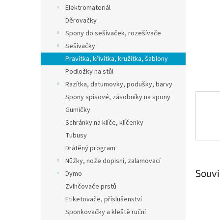
n
Elektromateriál
e
Děrovačky
l
Spony do sešívaček, rozešívače
Sešívačky
Pravítka, křivítka, kružítka, šablony
Podložky na stůl
Razítka, datumovky, podušky, barvy
Spony spisové, zásobníky na spony
Gumičky
Schránky na klíče, klíčenky
Tubusy
Drátěný program
Nůžky, nože dopisní, zalamovací
Souvi
Dymo
Zvlhčovače prstů
Etiketovače, příslušenství
Sponkovačky a kleště ruční