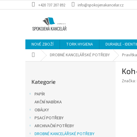
Přejít
+420 737 207 892
info@spokojenakancelar.cz
na
obsah
NOVÉ ZBOŽÍ
TORK HYGIENA
DURABLE - IDENT
Domů
DROBNÉ KANCELÁŘSKÉ POTŘEBY
Pravítka
P
Koh-
o
Přeskočit
s
Značka:
Kategorie
kategorie
t
r
PAPÍR
a
AKČNÍ NABÍDKA
n
OBÁLKY
n
í
PSACÍ POTŘEBY
p
ARCHIVAČNÍ POTŘEBY
a
DROBNÉ KANCELÁŘSKÉ POTŘEBY