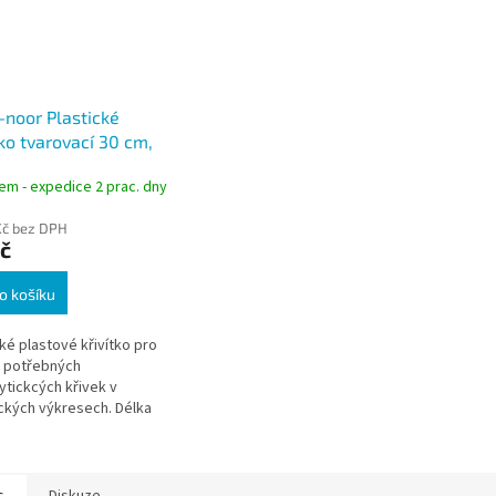
-noor Plastické
tko tvarovací 30 cm,
é
em - expedice 2 prac. dny
Kč bez DPH
č
o košíku
cké plastové křivítko pro
 potřebných
ytickcých křivek v
ckých výkresech. Délka
a 30 cm.