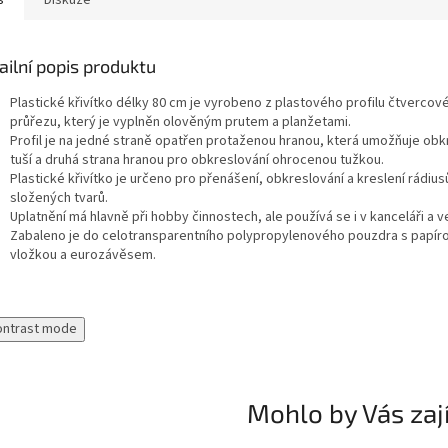
s
Diskuze
ailní popis produktu
Plastické křivítko délky 80 cm je vyrobeno z plastového profilu čtvercov
průřezu, který je vyplněn olověným prutem a planžetami.
Profil je na jedné straně opatřen protaženou hranou, která umožňuje obk
tuší a druhá strana hranou pro obkreslování ohrocenou tužkou.
Plastické křivítko je určeno pro přenášení, obkreslování a kreslení rádiusů
složených tvarů.
Uplatnění má hlavně při hobby činnostech, ale používá se i v kanceláři a v
Zabaleno je do celotransparentního polypropylenového pouzdra s papír
vložkou a eurozávěsem.
ontrast mode
Mohlo by Vás zaj