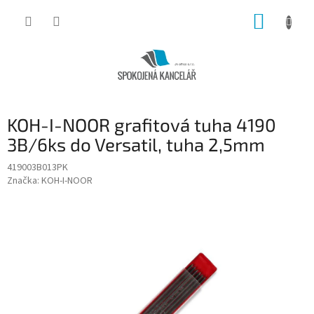
Přejít
NÁKUP
na
obsah
KOŠÍK
KOH-I-NOOR grafitová tuha 4190
3B/6ks do Versatil, tuha 2,5mm
419003B013PK
Značka:
KOH-I-NOOR