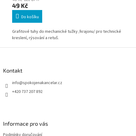
49 Kč
4
Do košíku
ké
Grafitové tuhy do mechanické tužky /krajonu/ pro technické
Gra
kreslení, rýsování a retuš.
kre
Z
á
p
a
Kontakt
t
info
@
spokojenakancelar.cz
í
+420 737 207 892
Informace pro vás
Podmínky doručování