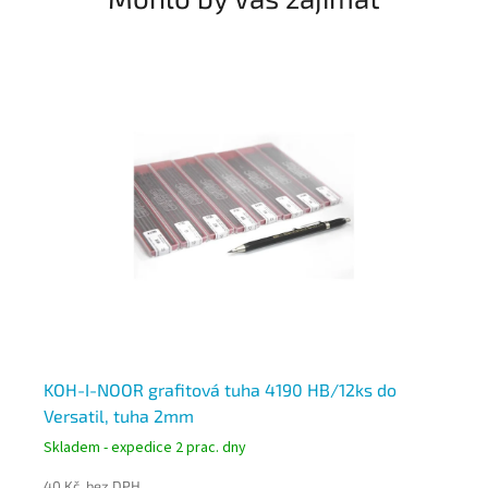
KOH-I-NOOR grafitová tuha 4190 HB/12ks do
KO
Versatil, tuha 2mm
Ve
Skladem - expedice 2 prac. dny
Skl
40 Kč bez DPH
40