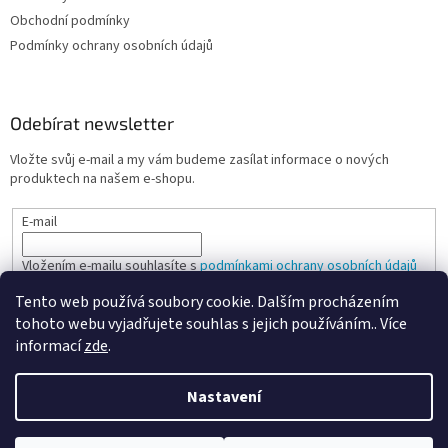
Obchodní podmínky
Podmínky ochrany osobních údajů
Odebírat newsletter
Vložte svůj e-mail a my vám budeme zasílat informace o nových
produktech na našem e-shopu.
E-mail
Vložením e-mailu souhlasíte s
podmínkami ochrany osobních údajů
Tento web používá soubory cookie. Dalším procházením
PŘIHLÁSIT SE
tohoto webu vyjadřujete souhlas s jejich používáním.. Více
informací
zde
.
Nastavení
Vytvořil Shoptet