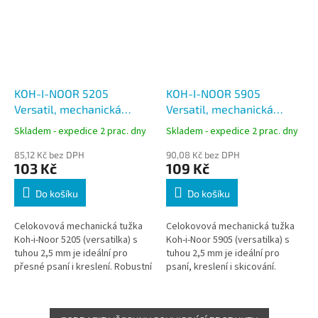
KOH-I-NOOR 5205
KOH-I-NOOR 5905
Versatil, mechanická
Versatil, mechanická
(padací) tužka celokovová
(padací) tužka celokovová
Skladem - expedice 2 prac. dny
Skladem - expedice 2 prac. dny
2,5 mm, žlutá
2,5 mm, černá
85,12 Kč bez DPH
90,08 Kč bez DPH
103 Kč
109 Kč
Do košíku
Do košíku
Celokovová mechanická tužka
Celokovová mechanická tužka
Koh-i-Noor 5205 (versatilka) s
Koh-i-Noor 5905 (versatilka) s
tuhou 2,5 mm je ideální pro
tuhou 2,5 mm je ideální pro
přesné psaní i kreslení. Robustní
psaní, kreslení i skicování.
konstrukce a šestihranný profil
Robustní konstrukce a
zajišťují stabilní úchop...
šestihranný profil zajišťují
pevný...