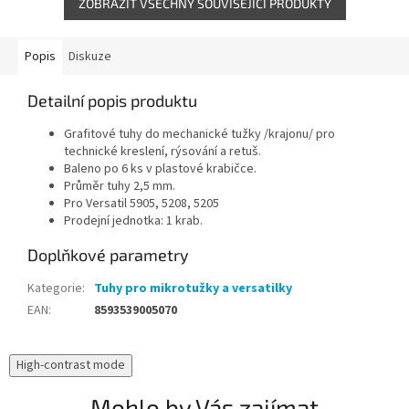
ZOBRAZIT VŠECHNY SOUVISEJÍCÍ PRODUKTY
Popis
Diskuze
Detailní popis produktu
Grafitové tuhy do mechanické tužky /krajonu/ pro
technické kreslení, rýsování a retuš.
Baleno po 6 ks v plastové krabičce.
Průměr tuhy 2,5 mm.
Pro Versatil 5905, 5208, 5205
Prodejní jednotka: 1 krab.
Doplňkové parametry
Kategorie
:
Tuhy pro mikrotužky a versatilky
EAN
:
8593539005070
High-contrast mode
Mohlo by Vás zajímat