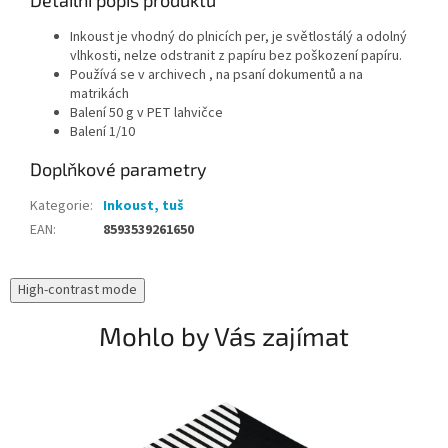
Inkoust je vhodný do plnicích per, je světlostálý a odolný
vlhkosti, nelze odstranit z papíru bez poškození papíru.
Používá se v archivech , na psaní dokumentů a na
matrikách
Balení 50 g v PET lahvičce
Balení 1/10
Doplňkové parametry
Kategorie
:
Inkoust, tuš
EAN
:
8593539261650
High-contrast mode
Mohlo by Vás zajímat
N