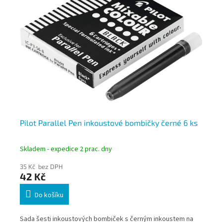
rá,
Pilot Parallel Pen inkoustové bombičky černé 6 ks
Pi
Skladem - expedice 2 prac. dny
Skl
35 Kč bez DPH
35
42 Kč
4
Do košíku
ení
Sada šesti inkoustových bombiček s černým inkoustem na
Ink