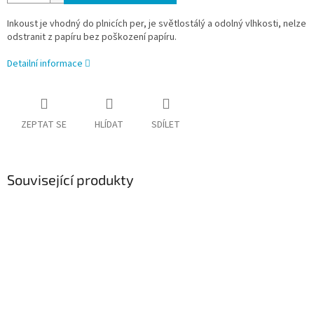
Inkoust je vhodný do plnicích per, je světlostálý a odolný vlhkosti, nelze
odstranit z papíru bez poškození papíru.
Detailní informace
ZEPTAT SE
HLÍDAT
SDÍLET
Související produkty