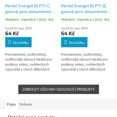
Pentel Energel BLP77-C,
Pentel Energel BLP77-B,
gelové pero dokumentní
gelové pero dokumentní
modré, hrot 0,7mm
červené, hrot 0,7mm
Skladem - expedice 2 prac. dny
Skladem - expedice 2 prac. dny
52,89 Kč bez DPH
52,89 Kč bez DPH
64 Kč
64 Kč
Do košíku
Do košíku
Permanentní, voděodolný,
Permanentní, voděodolný,
světlostálý inkoust Ideální pro
světlostálý inkoust Ideální pro
podpisy smluv, svědeckých
podpisy smluv, svědeckých
výpovědí a všech důležitých
výpovědí a všech důležitých
dokumentů . Certifikováno
dokumentů . Certifikováno
podle DIN ISO 27668-2:pro
podle DIN ISO 27668-2:pro
archivní a...
archivní a...
ZOBRAZIT VŠECHNY SOUVISEJÍCÍ PRODUKTY
Popis
Diskuze
Detailní popis produktu