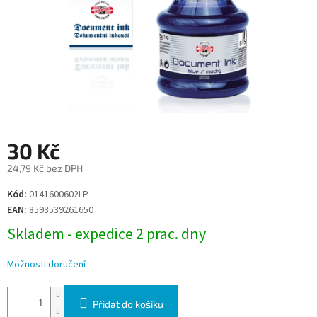
30 Kč
24,79 Kč bez DPH
Měrná
Kód:
0141600602LP
cena:
EAN:
8593539261650
Skladem - expedice 2 prac. dny
Možnosti doručení
Přidat do košíku