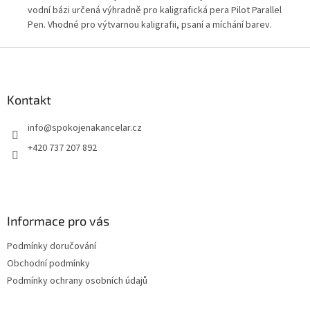
ké
vodní bázi určená výhradně pro kaligrafická pera Pilot Parallel
urč
ení
Pen. Vhodné pro výtvarnou kaligrafii, psaní a míchání barev.
obs
Z
á
p
a
Kontakt
t
info
@
spokojenakancelar.cz
í
+420 737 207 892
Informace pro vás
Podmínky doručování
Obchodní podmínky
Podmínky ochrany osobních údajů