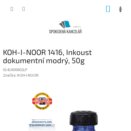
Přejít
NÁKUP
na
obsah
KOŠÍK
KOH-I-NOOR 1416, Inkoust
dokumentní modrý, 50g
0141600602LP
Značka:
KOH-I-NOOR