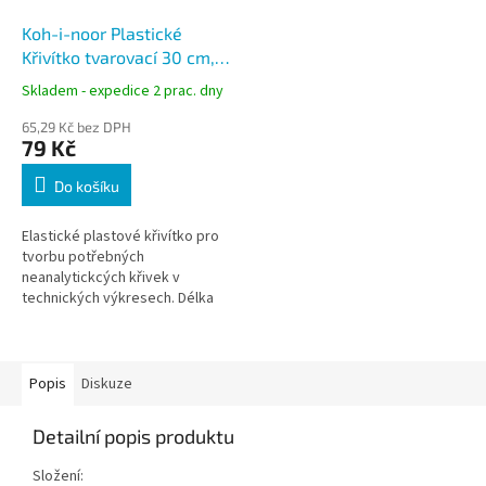
Koh-i-noor Plastické
Křivítko tvarovací 30 cm,
modré
Skladem - expedice 2 prac. dny
65,29 Kč bez DPH
79 Kč
Do košíku
Elastické plastové křivítko pro
tvorbu potřebných
neanalytickcých křivek v
technických výkresech. Délka
křivítka 30 cm.
Popis
Diskuze
Detailní popis produktu
Složení: