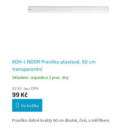
KOH-I-NOOR Pravítko plastové, 60 cm
KO
transparentní
mě
Skladem - expedice 2 prac. dny
Skl
82 Kč bez DPH
74
99 Kč
8
Do košíku
Pravítko dobré kvality 60 cm dlouhé, čiré, s měřítkem.
Šab
 mm
pol
zař