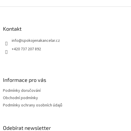
Z
á
p
a
Kontakt
t
info
@
spokojenakancelar.cz
í
+420 737 207 892
Informace pro vás
Podmínky doručování
Obchodní podmínky
Podmínky ochrany osobních údajů
Odebírat newsletter