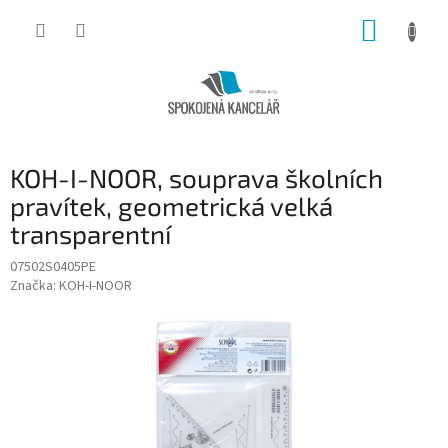
Přejít
NÁKUP
na
obsah
KOŠÍK
KOH-I-NOOR, souprava školních
pravítek, geometrická velká
transparentní
07502S0405PE
Značka:
KOH-I-NOOR