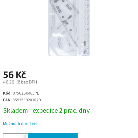
56 Kč
46,28 Kč bez DPH
Měrná
Kód:
07502S0405PE
cena:
EAN:
8593539283829
Skladem - expedice 2 prac. dny
Možnosti doručení