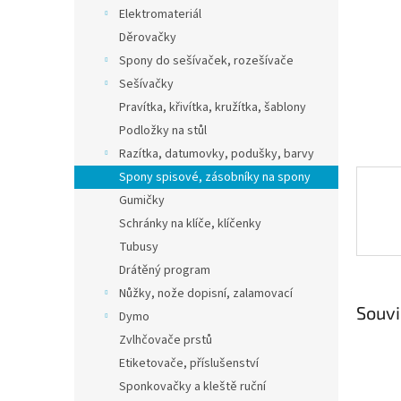
n
Elektromateriál
e
Děrovačky
l
Spony do sešívaček, rozešívače
Sešívačky
Pravítka, křivítka, kružítka, šablony
Podložky na stůl
Razítka, datumovky, podušky, barvy
Spony spisové, zásobníky na spony
Gumičky
Schránky na klíče, klíčenky
Tubusy
Drátěný program
Nůžky, nože dopisní, zalamovací
Souvi
Dymo
Zvlhčovače prstů
Etiketovače, příslušenství
Sponkovačky a kleště ruční