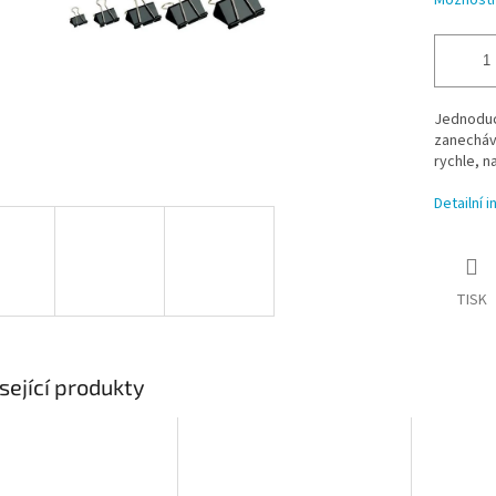
Možnosti
Jednoduch
zanecháv
rychle, na
Detailní 
TISK
sející produkty