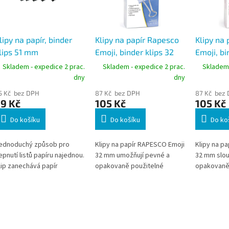
lipy na papír, binder
Klipy na papír Rapesco
Klipy na
lips 51 mm
Emoji, binder klips 32
Emoji, bi
mm, modré, 20ks
mm, růžo
Skladem - expedice 2 prac.
Skladem - expedice 2 prac.
Skladem 
dny
dny
5 Kč bez DPH
87 Kč bez DPH
87 Kč bez
9 Kč
105 Kč
105 Kč
Do košíku
Do košíku
Do ko
ednoduchý způsob pro
Klipy na papír RAPESCO Emoji
Klipy na p
epnutí listů papíru najednou.
32 mm umožňují pevné a
32 mm slou
lip zanechává papír
opakovaně použitelné
opakovaně
eporušený a může být
sepnutí většího množství
sepnutí vě
dstraněný snadno a rychle,
dokumentů bez jejich
dokumentů 
a rozdíl od sešití.
poškození. Vhodné pro
poškození.
školy, úřady i firmy, kde je
školy, úřad
potřeba přehledné třídění,
administrat