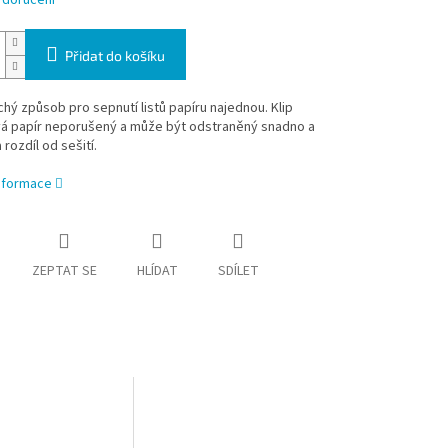
 doručení
Přidat do košíku
ý způsob pro sepnutí listů papíru najednou. Klip
á papír neporušený a může být odstraněný snadno a
 rozdíl od sešití.
informace
ZEPTAT SE
HLÍDAT
SDÍLET