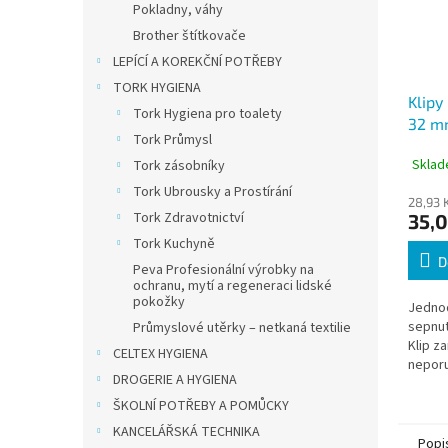
Pokladny, váhy
Brother štítkovače
LEPÍCÍ A KOREKČNÍ POTŘEBY
TORK HYGIENA
Klipy
Tork Hygiena pro toalety
32 m
Tork Průmysl
Sklad
Tork zásobníky
Tork Ubrousky a Prostírání
28,93 
Tork Zdravotnictví
35,0
Tork Kuchyně
D
Peva Profesionální výrobky na
ochranu, mytí a regeneraci lidské
pokožky
Jedno
sepnut
Průmyslové utěrky – netkaná textilie
Klip z
CELTEX HYGIENA
nepor
DROGERIE A HYGIENA
odstra
rozdíl 
ŠKOLNÍ POTŘEBY A POMŮCKY
KANCELÁŘSKÁ TECHNIKA
Popi