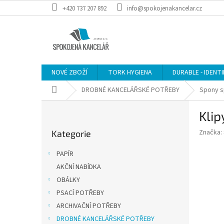
Přejít
+420 737 207 892
info@spokojenakancelar.cz
na
obsah
NOVÉ ZBOŽÍ
TORK HYGIENA
DURABLE - IDENT
Domů
DROBNÉ KANCELÁŘSKÉ POTŘEBY
Spony s
P
Klip
o
Přeskočit
s
Značka:
Kategorie
kategorie
t
r
PAPÍR
a
AKČNÍ NABÍDKA
n
OBÁLKY
n
í
PSACÍ POTŘEBY
p
ARCHIVAČNÍ POTŘEBY
a
DROBNÉ KANCELÁŘSKÉ POTŘEBY