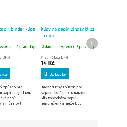
papír, binder klips
Klipy na papír, binder klips
15 mm
Další
produkt
expedice 2 prac. dny
Skladem - expedice 2 prac. dny
ez DPH
11,57 Kč bez DPH
14 Kč
šíku
Do košíku
ý způsob pro
Jednoduchý způsob pro
tů papíru najednou.
sepnutí listů papíru najednou.
hává papír
Klip zanechává papír
ý a může být
neporušený a může být
 snadno a rychle, na
odstraněný snadno a rychle, na
šití.
rozdíl od sešití.