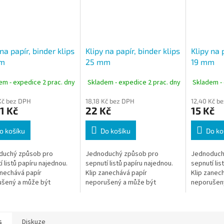
 na papír, binder klips
Klipy na papír, binder klips
Klipy na 
m
25 mm
19 mm
em - expedice 2 prac. dny
Skladem - expedice 2 prac. dny
Skladem - 
Kč bez DPH
18,18 Kč bez DPH
12,40 Kč b
1 Kč
22 Kč
15 Kč
o košíku
Do košíku
Do ko
duchý způsob pro
Jednoduchý způsob pro
Jednoduch
í listů papíru najednou.
sepnutí listů papíru najednou.
sepnutí lis
anechává papír
Klip zanechává papír
Klip zanec
ušený a může být
neporušený a může být
neporušen
něný snadno a rychle, na
odstraněný snadno a rychle, na
odstraněný
od sešití.
rozdíl od sešití.
rozdíl od se
s
Diskuze