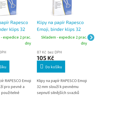
 papír Rapesco
Klipy na papír Rapesco
Conmetron zásob
nder klips 32
Emoji, binder klips 32
sponky s magne
vé, 20 ks
mm, žluté, 20 ks
453, obsah 100 k
- expedice 2 prac.
Skladem - expedice 2 prac.
Skladem - expedic
barevných spon
dny
dny
 DPH
87 Kč bez DPH
49 Kč bez DPH
105 Kč
59 Kč
šíku
Do košíku
Do košíku
apír RAPESCO Emoji
Klipy na papír RAPESCO Emoji
Transparentní magn
ží pro pevné a
32 mm slouží k pevnému
zásobník, dodáván 
 použitelné
sepnutí silnějších svazků
náplně 100 ks barev
tšího množství
dokumentů bez jejich
sponek délky 32 mm
bez jejich
poškození. Vhodné pro
 Vhodné pro
školy, úřady i firmy, kde je
y i firemní
potřeba opakované třídění,
ivu, kde je
archivace nebo dočasné