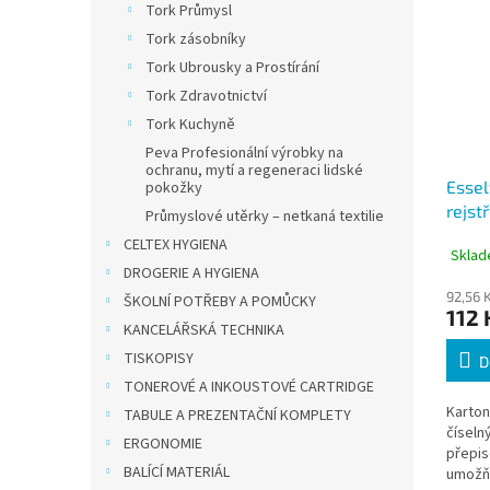
Tork Průmysl
Tork zásobníky
Tork Ubrousky a Prostírání
Tork Zdravotnictví
Tork Kuchyně
Peva Profesionální výrobky na
ochranu, mytí a regeneraci lidské
Essel
pokožky
rejst
Průmyslové utěrky – netkaná textilie
12, 12
CELTEX HYGIENA
Sklad
přepi
DROGERIE A HYGIENA
bare
92,56 
ŠKOLNÍ POTŘEBY A POMŮCKY
112 
KANCELÁŘSKÁ TECHNIKA
TISKOPISY
D
TONEROVÉ A INKOUSTOVÉ CARTRIDGE
Karton
TABULE A PREZENTAČNÍ KOMPLETY
číseln
ERGONOMIE
přepis
BALÍCÍ MATERIÁL
umožňuj