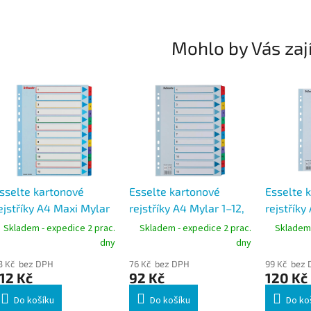
Mohlo by Vás zaj
sselte kartonové
Esselte kartonové
Esselte 
ejstříky A4 Maxi Mylar
rejstříky A4 Mylar 1–12,
rejstříky
–12, 12 listů,
12 listů, zesílené, mix
20 listů,
Skladem - expedice 2 prac.
Skladem - expedice 2 prac.
Skladem 
řepisovatelný titul,
barev
barev
dny
dny
ix barev
3 Kč bez DPH
76 Kč bez DPH
99 Kč bez
12 Kč
92 Kč
120 Kč
Do košíku
Do košíku
Do ko