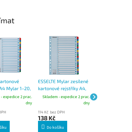
ímat
kartonové
ESSELTE Mylar zesílené
Zesílené karton
 A4 Mylar 1–20,
kartonové rejstříky A4,
rejstříky A4 Esse
 zesílené, mix
A–Z, 20 listů
Mylar, 1 - 10 číse
- expedice 2 prac.
Skladem - expedice 2 prac.
Skladem - expedic
třídění
dny
dny
 DPH
114 Kč bez DPH
60 Kč bez DPH
138 Kč
72 Kč
šíku
Do košíku
Do košíku