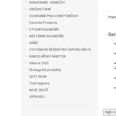
dokume
DURAFRAME - RÁMEČKY
Zesíle
OBČERSTVENÍ
multip
OCHRANNÉ PRACOVNÍ POMŮCKY
Popi
Favorite Products
STOLNÍ KALENDÁŘE
Det
NÁSTĚNNÉ KALENDÁŘE
DIÁŘE
SYSTÉMOVÉ ŘEŠENÍ PRO ÚSPORU MÍSTA
KANCELÁŘSKÝ NÁBYTEK
Vánoce 2025
Ekologické produkty
LEITZ WOW
Tork hygiena
NOVÉ ZBOŽÍ
VÝPRODEJ
High-c