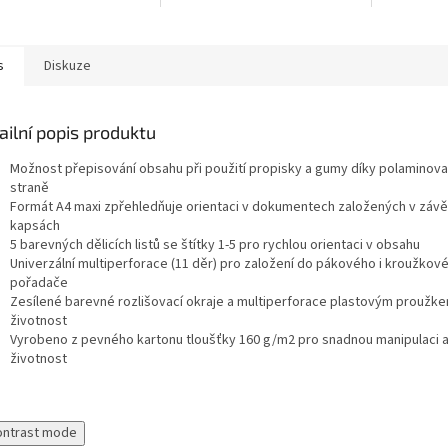
ntů v pořadačích.
popisování pomocí propisky a
né okraje a
odstranění textu gumou....
erforace...
s
Diskuze
ailní popis produktu
Možnost přepisování obsahu při použití propisky a gumy díky polaminovan
straně
Formát A4 maxi zpřehledňuje orientaci v dokumentech založených v záv
kapsách
5 barevných dělicích listů se štítky 1-5 pro rychlou orientaci v obsahu
Univerzální multiperforace (11 děr) pro založení do pákového i kroužkov
pořadače
Zesílené barevné rozlišovací okraje a multiperforace plastovým proužke
životnost
Vyrobeno z pevného kartonu tloušťky 160 g/m2 pro snadnou manipulaci a
životnost
ontrast mode