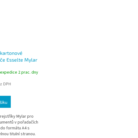
 kartonové
ače Esselte Mylar
arev
 expedice 2 prac. dny
ez DPH
šíku
ejstříky Mylar pro
kumentů v pořadačích
 do formátu A4 s
nou titulní stranou.