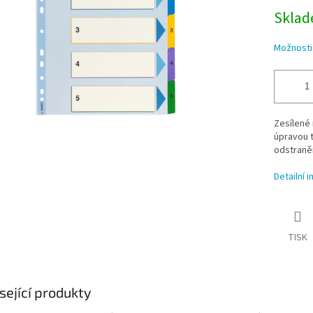
Sklade
Možnosti
Zesílené 
úpravou t
odstraněn
Detailní 
TISK
sející produkty