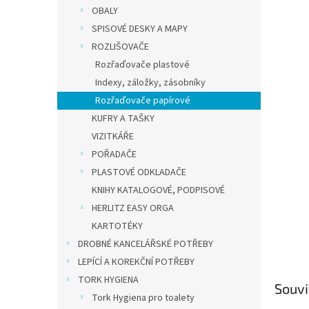
n
OBALY
e
SPISOVÉ DESKY A MAPY
l
ROZLIŠOVAČE
Rozřaďovače plastové
Indexy, záložky, zásobníky
Rozřaďovače papírové
KUFRY A TAŠKY
VIZITKÁŘE
POŘADAČE
PLASTOVÉ ODKLADAČE
KNIHY KATALOGOVÉ, PODPISOVÉ
HERLITZ EASY ORGA
KARTOTÉKY
DROBNÉ KANCELÁŘSKÉ POTŘEBY
LEPÍCÍ A KOREKČNÍ POTŘEBY
TORK HYGIENA
Souvi
Tork Hygiena pro toalety