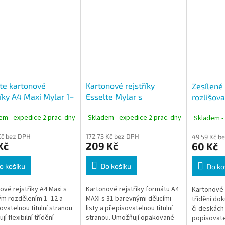
te kartonové
Kartonové rejstříky
Zesílené
říky A4 Maxi Mylar 1–
Esselte Mylar s
rozlišov
 listů,
přepisovatelným předním
A4, 1-6 b
em - expedice 2 prac. dny
Skladem - expedice 2 prac. dny
Skladem -
sovatelný titul, mix
listem A4 Maxi 1–31
v
Kč bez DPH
172,73 Kč bez DPH
49,59 Kč b
Kč
209 Kč
60 Kč
o košíku
Do košíku
Do ko
ové rejstříky A4 Maxi s
Kartonové rejstříky formátu A4
Kartonové r
ým rozdělením 1–12 a
MAXI s 31 barevnými dělicími
třídění do
ovatelnou titulní stranou
listy a přepisovatelnou titulní
či deskách
í flexibilní třídění
stranou. Umožňují opakované
popisovatel