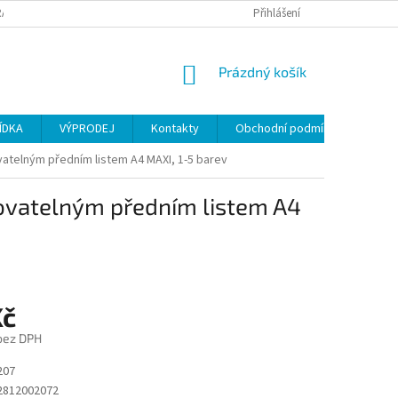
ANY OSOBNÍCH ÚDAJŮ
Přihlášení
NÁKUPNÍ
Prázdný košík
KOŠÍK
ÍDKA
VÝPRODEJ
Kontakty
Obchodní podmínky
vatelným předním listem A4 MAXI, 1-5 barev
sovatelným předním listem A4
Kč
 bez DPH
207
2812002072