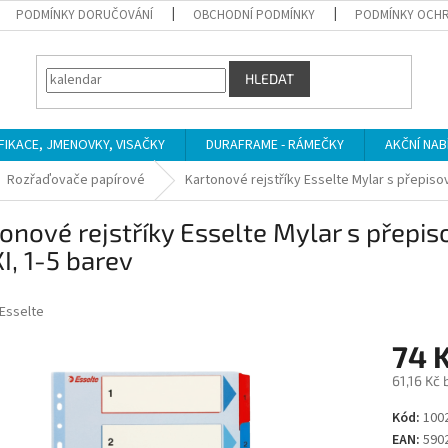
PODMÍNKY DORUČOVÁNÍ
OBCHODNÍ PODMÍNKY
PODMÍNKY OCHR
HLEDAT
IFIKACE, JMENOVKY, VISAČKY
DURAFRAME - RÁMEČKY
AKČNÍ NAB
Rozřaďovače papírové
Kartonové rejstříky Esselte Mylar s přepiso
onové rejstříky Esselte Mylar s přepi
, 1-5 barev
Esselte
74 
61,16 Kč
Měrná
Kód:
100
cena:
EAN:
590