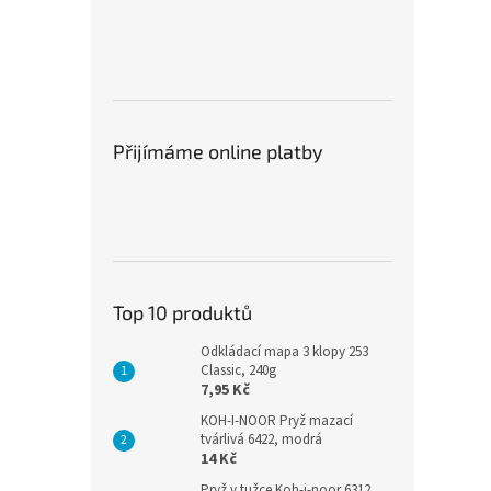
Přijímáme online platby
Top 10 produktů
Odkládací mapa 3 klopy 253
Classic, 240g
7,95 Kč
KOH-I-NOOR Pryž mazací
tvárlivá 6422, modrá
14 Kč
Pryž v tužce Koh-i-noor 6312,