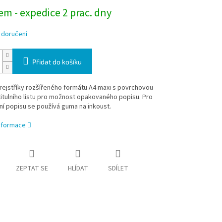
m - expedice 2 prac. dny
 doručení
Přidat do košíku
rejstříky rozšířeného formátu A4 maxi s povrchovou
itulního listu pro možnost opakovaného popisu. Pro
í popisu se používá guma na inkoust.
informace
ZEPTAT SE
HLÍDAT
SDÍLET