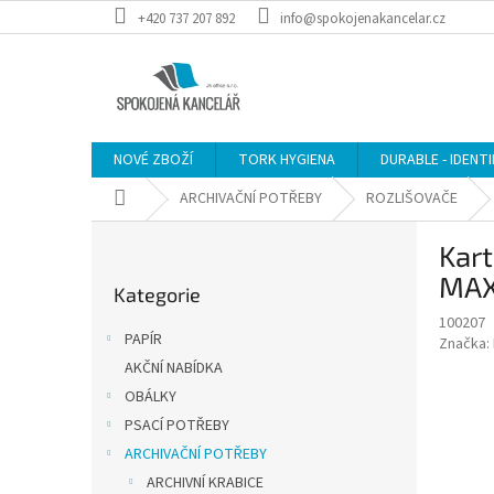
Přejít
+420 737 207 892
info@spokojenakancelar.cz
na
obsah
NOVÉ ZBOŽÍ
TORK HYGIENA
DURABLE - IDENT
Domů
ARCHIVAČNÍ POTŘEBY
ROZLIŠOVAČE
P
Kart
o
Přeskočit
s
MAXI
Kategorie
kategorie
t
100207
r
PAPÍR
Značka:
a
AKČNÍ NABÍDKA
n
OBÁLKY
n
í
PSACÍ POTŘEBY
p
ARCHIVAČNÍ POTŘEBY
a
ARCHIVNÍ KRABICE