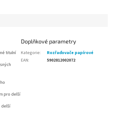
Doplňkové parametry
é titulní
Kategorie
:
Rozřaďovače papírové
EAN
:
5902812002072
ěsných
ého
m pro delší
 delší