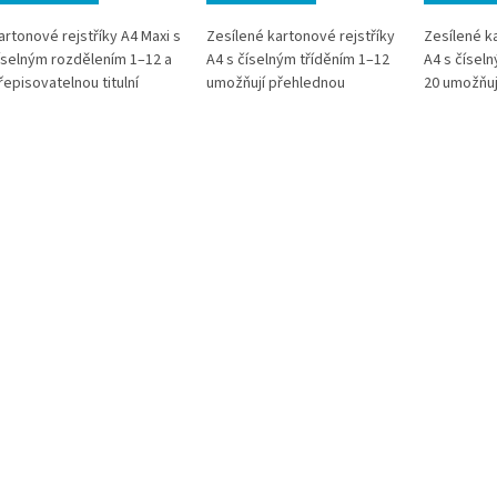
artonové rejstříky A4 Maxi s
Zesílené kartonové rejstříky
Zesílené k
íselným rozdělením 1–12 a
A4 s číselným tříděním 1–12
A4 s čísel
řepisovatelnou titulní
umožňují přehlednou
20 umožňuj
tranou umožňují flexibilní
organizaci dokumentů v
třídění do
řídění dokumentů v
pořadačích. Odolné
pořadačích
ořadačích. Zesílené okraje
provedení s vyztuženými
Vyztužené o
 multiperforace zajišťují
okraji zajišťuje dlouhou
zvyšují odo
louhou životnost i při
životnost i při častém
každodenní
astém používání. Ideální
používání. Ideální pro
Ideální řeš
ešení pro kanceláře, školy i
kanceláře, školy i archivy.
školy i do
omácnosti.