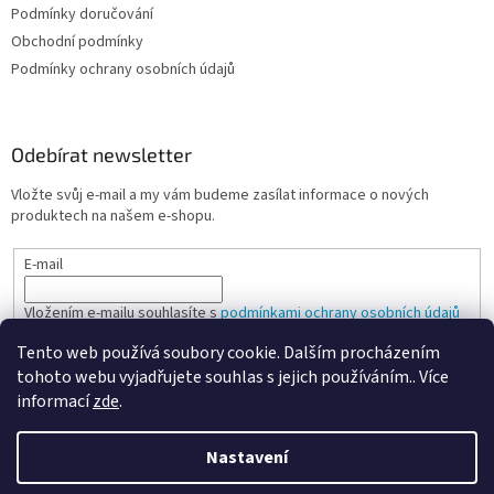
Podmínky doručování
Obchodní podmínky
Podmínky ochrany osobních údajů
Odebírat newsletter
Vložte svůj e-mail a my vám budeme zasílat informace o nových
produktech na našem e-shopu.
E-mail
Vložením e-mailu souhlasíte s
podmínkami ochrany osobních údajů
Tento web používá soubory cookie. Dalším procházením
PŘIHLÁSIT SE
tohoto webu vyjadřujete souhlas s jejich používáním.. Více
informací
zde
.
Nastavení
Vytvořil Shoptet