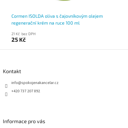
Cormen ISOLDA oliva s čajovníkovým olejem
Co
regenerační krém na ruce 100 ml
kr
21 Kč bez DPH
21 
25 Kč
2
Z
á
p
a
Kontakt
t
info
@
spokojenakancelar.cz
í
+420 737 207 892
Informace pro vás