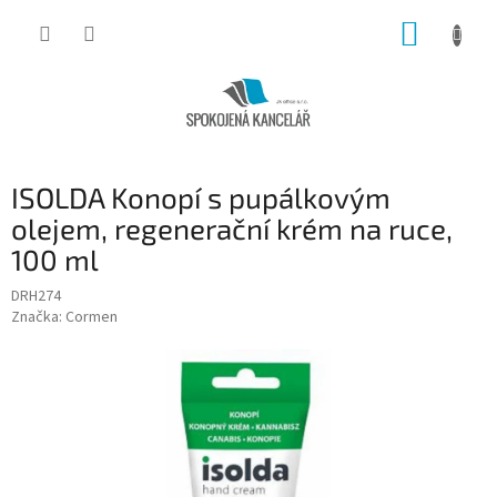
Přejít
NÁKUP
na
obsah
KOŠÍK
ISOLDA Konopí s pupálkovým
olejem, regenerační krém na ruce,
100 ml
DRH274
Značka:
Cormen