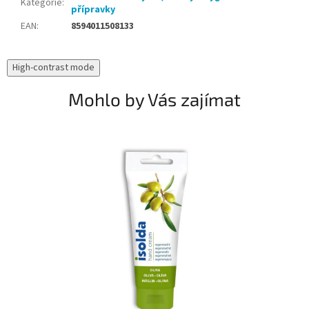
Kategorie
:
přípravky
EAN
:
8594011508133
High-contrast mode
Mohlo by Vás zajímat