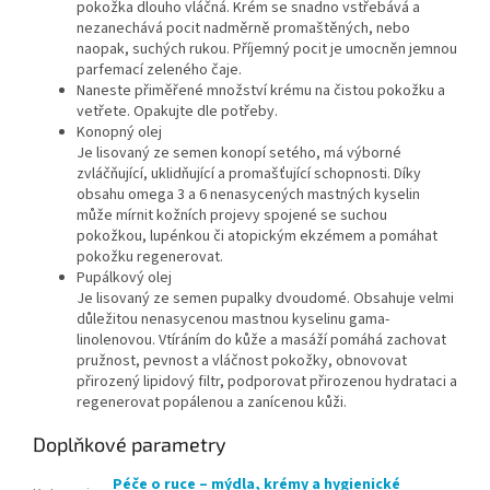
pokožka dlouho vláčná. Krém se snadno vstřebává a
nezanechává pocit nadměrně promaštěných, nebo
naopak, suchých rukou. Příjemný pocit je umocněn jemnou
parfemací zeleného čaje.
Naneste přiměřené množství krému na čistou pokožku a
vetřete. Opakujte dle potřeby.
Konopný olej
Je lisovaný ze semen konopí setého, má výborné
zvláčňující, uklidňující a promašťující schopnosti. Díky
obsahu omega 3 a 6 nenasycených mastných kyselin
může mírnit kožních projevy spojené se suchou
pokožkou, lupénkou či atopickým ekzémem a pomáhat
pokožku regenerovat.
Pupálkový olej
Je lisovaný ze semen pupalky dvoudomé. Obsahuje velmi
důležitou nenasycenou mastnou kyselinu gama-
linolenovou. Vtíráním do kůže a masáží pomáhá zachovat
pružnost, pevnost a vláčnost pokožky, obnovovat
přirozený lipidový filtr, podporovat přirozenou hydrataci a
regenerovat popálenou a zanícenou kůži.
Doplňkové parametry
Péče o ruce – mýdla, krémy a hygienické