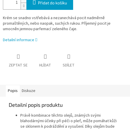
Přidat do košíku
Krém se snadno vstřebává a nezanechává pocit nadměrně
promaštěných, nebo naopak, suchých rukou. Příjemný pocit je
umocněn jemnou parfemací zeleného čaje.
Detailní informace
ZEPTAT SE
HLÍDAT
SDÍLET
Popis
Diskuze
Detailní popis produktu
Právě kombinace těchto olejů, známých svými
blahodárnými účinky při péči o pleť, může pomáhat kůži
se sklonem k podráždění a vysušení. Díky olejům bude