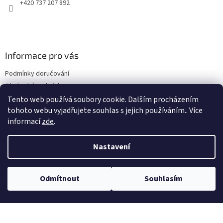
+420 737 207 892
Informace pro vás
Podmínky doručování
Obchodní podmínky
Podmínky ochrany osobních údajů
Tento web používá soubory cookie. Dalším procházením
tohoto webu vyjadřujete souhlas s jejich používáním.. Více
informací
zde
.
Odebírat newsletter
Nastavení
Vložte svůj e-mail a my vám budeme zasílat informace o nových
produktech na našem e-shopu.
Odmítnout
Souhlasím
E-mail
Vložením e-mailu souhlasíte s
podmínkami ochrany osobních údajů