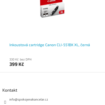
Inkoustová cartridge Canon CLI-551BK XL, černá
In
330 Kč bez DPH
32
399 Kč
3
Z
á
p
a
Kontakt
t
info
@
spokojenakancelar.cz
í