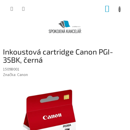
Přejít
NÁKUP
na
obsah
KOŠÍK
Inkoustová cartridge Canon PGI-
35BK, černá
1509B001
Značka:
Canon