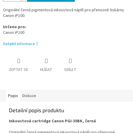
Originální černá pigmentová inkoustová náplň pro přenosné tiskárny
Canon iP100.
Určeno pro:
Canon iP100
Detailní informace
ZEPTAT SE
HLÍDAT
SDÍLET
Popis
Diskuze
Detailní popis produktu
Inkoustová cartridge Canon PGI-35BK, černá
Originální černá pigmentová inkoustová náplň pro přenosné