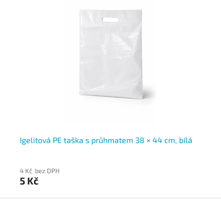
Igelitová PE taška s průhmatem 38 × 44 cm, bílá
Ig
ze
4 Kč bez DPH
4 
5 Kč
5 
Z
á