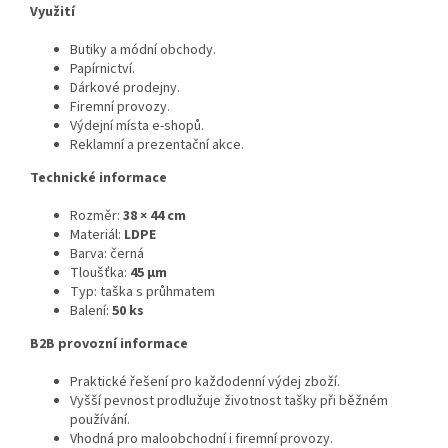
Využití
Butiky a módní obchody.
Papírnictví.
Dárkové prodejny.
Firemní provozy.
Výdejní místa e-shopů.
Reklamní a prezentační akce.
Technické informace
Rozměr:
38 × 44 cm
Materiál:
LDPE
Barva: černá
Tloušťka:
45 μm
Typ: taška s průhmatem
Balení:
50 ks
B2B provozní informace
Praktické řešení pro každodenní výdej zboží.
Vyšší pevnost prodlužuje životnost tašky při běžném
používání.
Vhodná pro maloobchodní i firemní provozy.