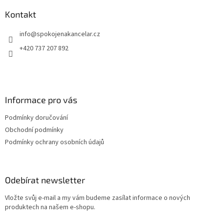
p
a
Kontakt
t
info
@
spokojenakancelar.cz
í
+420 737 207 892
Informace pro vás
Podmínky doručování
Obchodní podmínky
Podmínky ochrany osobních údajů
Odebírat newsletter
Vložte svůj e-mail a my vám budeme zasílat informace o nových
produktech na našem e-shopu.