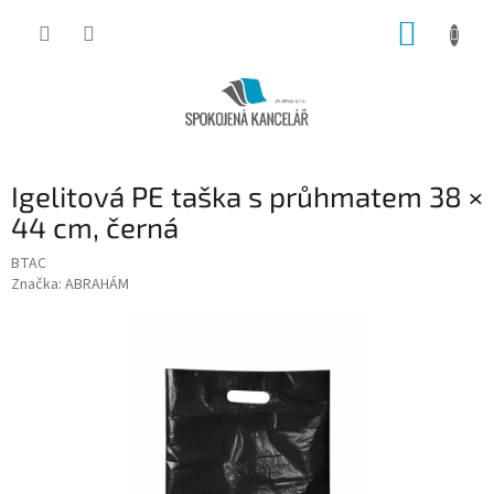
Přejít
NÁKUP
na
obsah
KOŠÍK
Igelitová PE taška s průhmatem 38 ×
44 cm, černá
BTAC
Značka:
ABRAHÁM