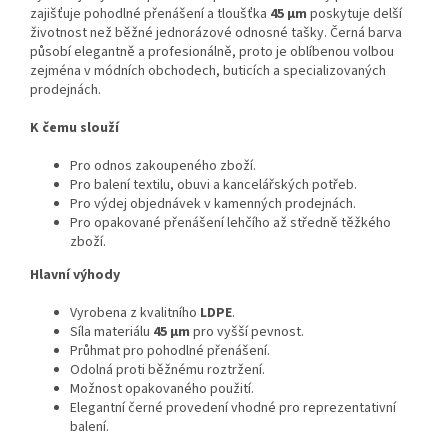
zajišťuje pohodlné přenášení a tloušťka
45 μm
poskytuje delší
životnost než běžné jednorázové odnosné tašky. Černá barva
působí elegantně a profesionálně, proto je oblíbenou volbou
zejména v módních obchodech, buticích a specializovaných
prodejnách.
K čemu slouží
Pro odnos zakoupeného zboží.
Pro balení textilu, obuvi a kancelářských potřeb.
Pro výdej objednávek v kamenných prodejnách.
Pro opakované přenášení lehčího až středně těžkého
zboží.
Hlavní výhody
Vyrobena z kvalitního
LDPE
.
Síla materiálu
45 μm
pro vyšší pevnost.
Průhmat pro pohodlné přenášení.
Odolná proti běžnému roztržení.
Možnost opakovaného použití.
Elegantní černé provedení vhodné pro reprezentativní
balení.