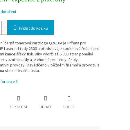
 doručení
Přidat do košíku
vní černá tonerová cartridge Q2610A je určena pro
HP LaserJet řady 2300 a představuje spolehlivé řešení pro
í kancelářský tisk. Díky výdrži až 6 000 stran pomáhá
provozní náklady a je vhodná pro firmy, školy i
rativní provozy. Osvědčeno v běžném firemním provozu s
a stabilní kvalitu tisku.
informace
ZEPTAT SE
HLÍDAT
SDÍLET