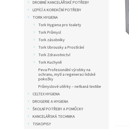
a
DROBNÉ KANCELÁŘSKÉ POTŘEBY
n
LEPÍCÍ A KOREKČNÍ POTŘEBY
e
TORK HYGIENA
l
Tork Hygiena pro toalety
Tork Průmysl
Tork zásobníky
Tork Ubrousky a Prostírání
Tork Zdravotnictví
Tork Kuchyně
Peva Profesionální výrobky na
ochranu, mytí a regeneraci lidské
pokožky
Průmyslové utěrky – netkaná textilie
CELTEX HYGIENA
DROGERIE A HYGIENA
ŠKOLNÍ POTŘEBY A POMŮCKY
KANCELÁŘSKÁ TECHNIKA
TISKOPISY