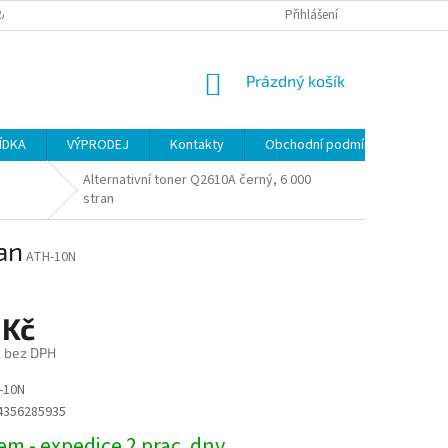
ANY OSOBNÍCH ÚDAJŮ
Přihlášení
NÁKUPNÍ
Prázdný košík
KOŠÍK
ÍDKA
VÝPRODEJ
Kontakty
Obchodní podmínky
Alternativní toner Q2610A černý, 6 000
stran
an
ATH-10N
 Kč
č bez DPH
-10N
4356285935
m - expedice 2 prac. dny