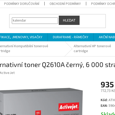
PODMÍNKY DORUČOVÁNÍ
OBCHODNÍ PODMÍNKY
PODMÍNKY OCHR
HLEDAT
IFIKACE, JMENOVKY, VISAČKY
DURAFRAME - RÁMEČKY
AKČNÍ NAB
ternativní Kompatibilní tonerové
Alternativní HP tonerové
rtridge
cartridge
rnativní toner Q2610A černý, 6 000 str
ActiveJet
935
772,73 K
Měrná
Kód:
ATH
cena:
EAN:
590
Sklade