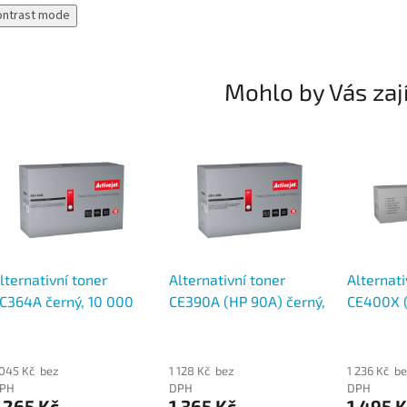
ontrast mode
Mohlo by Vás zaj
lternativní toner
Alternativní toner
Alternati
C364A černý, 10 000
CE390A (HP 90A) černý,
CE400X 
tran
10 000 stran
černý, 11
 045 Kč bez
1 128 Kč bez
1 236 Kč b
PH
DPH
DPH
 265 Kč
1 365 Kč
1 495 K