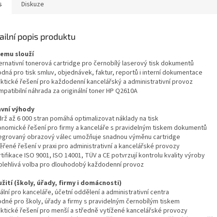
s
Diskuze
ailní popis produktu
čemu slouží
ternativní tonerová cartridge pro černobílý laserový tisk dokumentů
odná pro tisk smluv, objednávek, faktur, reportů i interní dokumentace
aktické řešení pro každodenní kancelářský a administrativní provoz
mpatibilní náhrada za originální toner HP Q2610A
avní výhody
drž až 6 000 stran pomáhá optimalizovat náklady na tisk
onomické řešení pro firmy a kanceláře s pravidelným tiskem dokumentů
tegrovaný obrazový válec umožňuje snadnou výměnu cartridge
ěřené řešení v praxi pro administrativní a kancelářské provozy
tifikace ISO 9001, ISO 14001, TÜV a CE potvrzují kontrolu kvality výroby
olehlivá volba pro dlouhodobý každodenní provoz
užití (školy, úřady, firmy i domácnosti)
ální pro kanceláře, účetní oddělení a administrativní centra
odné pro školy, úřady a firmy s pravidelným černobílým tiskem
aktické řešení pro menší a středně vytížené kancelářské provozy