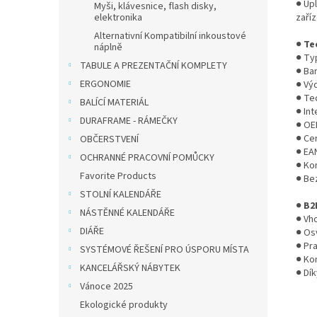
● Upl
Myši, klávesnice, flash disky,
elektronika
zaříz
Alternativní Kompatibilní inkoustové
●
Te
náplně
● Ty
TABULE A PREZENTAČNÍ KOMPLETY
● Bar
ERGONOMIE
● Výd
● Tec
BALÍCÍ MATERIÁL
● In
DURAFRAME - RÁMEČKY
● OE
● Cer
OBČERSTVENÍ
● EA
OCHRANNÉ PRACOVNÍ POMŮCKY
● Ko
Favorite Products
● Be
STOLNÍ KALENDÁŘE
●
B2
NÁSTĚNNÉ KALENDÁŘE
● Vh
DIÁŘE
● Os
● Pr
SYSTÉMOVÉ ŘEŠENÍ PRO ÚSPORU MÍSTA
● Ko
KANCELÁŘSKÝ NÁBYTEK
● Dí
Vánoce 2025
Ekologické produkty