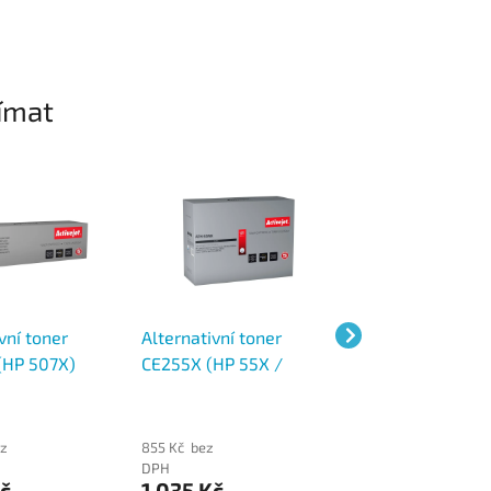
ímat
vní toner
Alternativní toner
Alternativní ton
(HP 507X)
CE255X (HP 55X /
17A CF217A černý
 000 stran
Canon CRG-724H) černý,
stran ActiveJet
12 500 stran
ez
855 Kč bez
731 Kč bez DPH
885 Kč
DPH
č
1 035 Kč