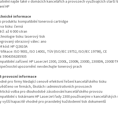
atnění najde také v domácích kancelářích a provozech využívajících starší 
ení HP
chnické informace
p produktu: kompatibilní tonerová cartridge
va tisku: černá
rž: až 6 000 stran
hnologie tisku: laserový tisk
tegrovaný obrazový válec: ano
M kód: HP Q2610A
tifikace: ISO 9001, ISO 14001, TÜV (ISO/IEC 19752, ISO/IEC 19798), CE
N: 5904356285935
mpatibilní zařízení: HP LaserJet 2300, 2300L, 2300N, 2300D, 2300DN, 2300DT
zpečnostní upozornění: nevdechujte tonerový prach
B provozní informace
odné pro firmy hledající cenově efektivní řešení kancelářského tisku
vědčeno ve firmách, školách i administrativních provozech
aktická volba pro dlouhodobé zásobování kancelářského provozu
mpatibilní s tiskárnami HP LaserJet řady 2300 používanými v kancelářských s
ky vyšší kapacitě vhodné pro pravidelný každodenní tisk dokumentů