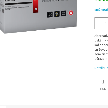
Možnosti
Alternati
tiskárny 
každodenn
snižovat 
administ
důrazem n
Detailní 
TISK