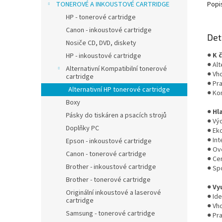
TONEROVÉ A INKOUSTOVÉ CARTRIDGE
Popi
HP - tonerové cartridge
Canon - inkoustové cartridge
Det
Nosiče CD, DVD, diskety
●
K 
HP - inkoustové cartridge
● Al
Alternativní Kompatibilní tonerové
● Vh
cartridge
● Pr
Alternativní HP tonerové cartridge
● Ko
Boxy
●
Hl
Pásky do tiskáren a psacích strojů
● Vý
Doplňky PC
● Ek
● In
Epson - inkoustové cartridge
● Ov
Canon - tonerové cartridge
● Cer
Brother - inkoustové cartridge
● Sp
Brother - tonerové cartridge
●
Vy
Originální inkoustové a laserové
● Ide
cartridge
● Vh
Samsung - tonerové cartridge
● Pr