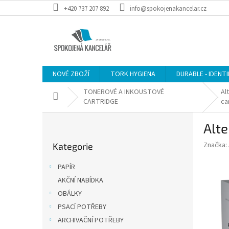
Přejít
+420 737 207 892
info@spokojenakancelar.cz
na
obsah
NOVÉ ZBOŽÍ
TORK HYGIENA
DURABLE - IDENT
TONEROVÉ A INKOUSTOVÉ
Al
Domů
CARTRIDGE
ca
P
Alte
o
Přeskočit
s
Značka:
Kategorie
kategorie
t
r
PAPÍR
a
AKČNÍ NABÍDKA
n
OBÁLKY
n
í
PSACÍ POTŘEBY
p
ARCHIVAČNÍ POTŘEBY