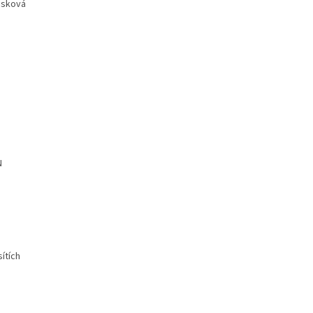
tisková
N
ítích