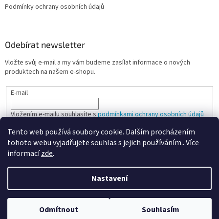
Podmínky ochrany osobních údajů
Odebírat newsletter
Vložte svůj e-mail a my vám budeme zasílat informace o nových
produktech na našem e-shopu.
E-mail
Vložením e-mailu souhlasíte s
podmínkami ochrany osobních údajů
Tento web používá soubory cookie. Dalším procházením
PŘIHLÁSIT SE
tohoto webu vyjadřujete souhlas s jejich používáním.. Více
informací
zde
.
Nastavení
Vytvořil Shoptet
Odmítnout
Souhlasím
Copyright 2026
Spokojená kancelář
. Všechna práva vyhrazena.