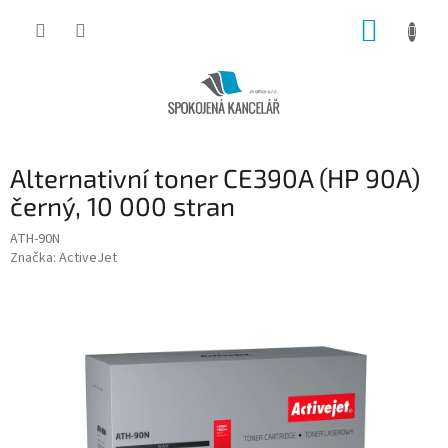
Přejít
NÁKUP
na
obsah
KOŠÍK
Alternativní toner CE390A (HP 90A)
černý, 10 000 stran
ATH-90N
Značka:
ActiveJet