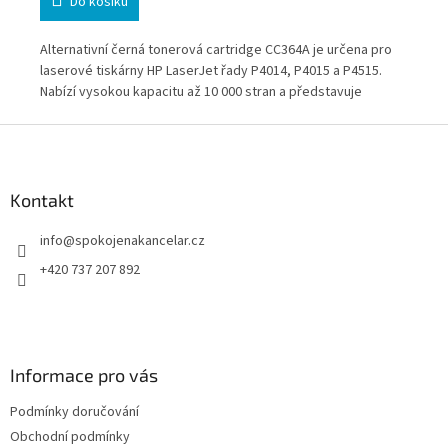
Do košíku
Alternativní černá tonerová cartridge CC364A je určena pro
Alt
non
laserové tiskárny HP LaserJet řady P4014, P4015 a P4515.
eko
Nabízí vysokou kapacitu až 10 000 stran a představuje
obj
ekonomické řešení pro firmy, kanceláře i administrativní
Las
Z
provozy s pravidelným tiskem dokumentů. Osvědčeno v
kva
á
každodenním provozu s důrazem na spolehlivost a efektivní
Osv
p
náklady na tisk.
adm
a
Kontakt
t
info
@
spokojenakancelar.cz
í
+420 737 207 892
Informace pro vás
Podmínky doručování
Obchodní podmínky