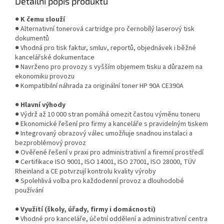
Detailní popis produktu
●
K čemu slouží
● Alternativní tonerová cartridge pro černobílý laserový tisk
dokumentů
● Vhodná pro tisk faktur, smluv, reportů, objednávek i běžné
kancelářské dokumentace
● Navrženo pro provozy s vyšším objemem tisku a důrazem na
ekonomiku provozu
● Kompatibilní náhrada za originální toner HP 90A CE390A
●
Hlavní výhody
● Výdrž až 10 000 stran pomáhá omezit častou výměnu toneru
● Ekonomické řešení pro firmy a kanceláře s pravidelným tiskem
● Integrovaný obrazový válec umožňuje snadnou instalaci a
bezproblémový provoz
● Ověřené řešení v praxi pro administrativní a firemní prostředí
● Certifikace ISO 9001, ISO 14001, ISO 27001, ISO 28000, TÜV
Rheinland a CE potvrzují kontrolu kvality výroby
● Spolehlivá volba pro každodenní provoz a dlouhodobé
používání
●
Využití (školy, úřady, firmy i domácnosti)
● Vhodné pro kanceláře, účetní oddělení a administrativní centra