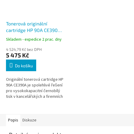
Tonerová originální
cartridge HP 90A CE390A
černá, 10000 stran
Skladem - expedice 2 prac. dny
4 524,79 Kč bez DPH
5 475 Kč
Do košíku
Originální tonerová cartridge HP
90A CE390A je spolehlivé řešení
pro vysokokapacitní černobílý
tisk v kancelářských a firemních
provozech. Zajišťuje ostrý tisk
dokumentů,...
Popis
Diskuze