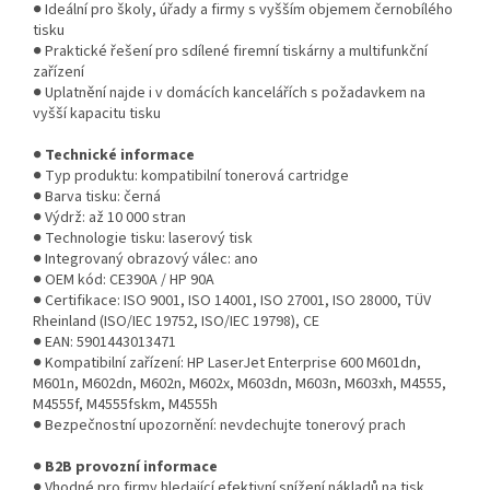
● Ideální pro školy, úřady a firmy s vyšším objemem černobílého
tisku
● Praktické řešení pro sdílené firemní tiskárny a multifunkční
zařízení
● Uplatnění najde i v domácích kancelářích s požadavkem na
vyšší kapacitu tisku
●
Technické informace
● Typ produktu: kompatibilní tonerová cartridge
● Barva tisku: černá
● Výdrž: až 10 000 stran
● Technologie tisku: laserový tisk
● Integrovaný obrazový válec: ano
● OEM kód: CE390A / HP 90A
● Certifikace: ISO 9001, ISO 14001, ISO 27001, ISO 28000, TÜV
Rheinland (ISO/IEC 19752, ISO/IEC 19798), CE
● EAN: 5901443013471
● Kompatibilní zařízení: HP LaserJet Enterprise 600 M601dn,
M601n, M602dn, M602n, M602x, M603dn, M603n, M603xh, M4555,
M4555f, M4555fskm, M4555h
● Bezpečnostní upozornění: nevdechujte tonerový prach
●
B2B provozní informace
● Vhodné pro firmy hledající efektivní snížení nákladů na tisk