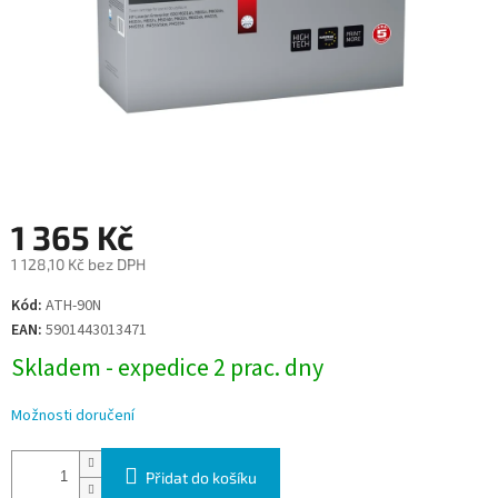
1 365 Kč
1 128,10 Kč bez DPH
Měrná
Kód:
ATH-90N
cena:
EAN:
5901443013471
Skladem - expedice 2 prac. dny
Možnosti doručení
Přidat do košíku