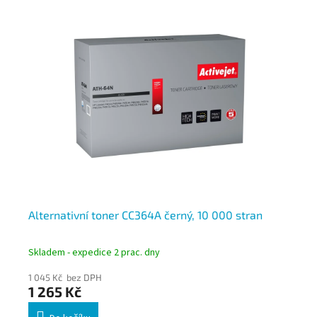
Alternativní toner CC364A černý, 10 000 stran
Al
st
Skladem - expedice 2 prac. dny
Skl
1 045 Kč bez DPH
1 2
1 265 Kč
1 