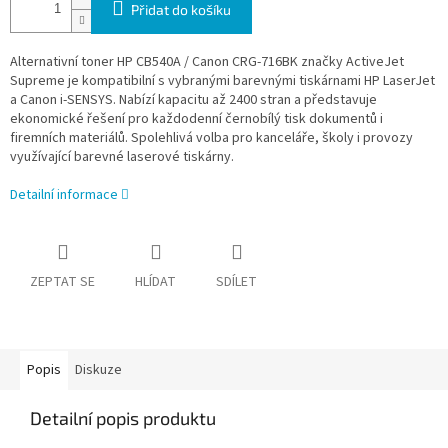
Přidat do košíku
Alternativní toner HP CB540A / Canon CRG-716BK značky ActiveJet
Supreme je kompatibilní s vybranými barevnými tiskárnami HP LaserJet
a Canon i-SENSYS. Nabízí kapacitu až 2400 stran a představuje
ekonomické řešení pro každodenní černobílý tisk dokumentů i
firemních materiálů. Spolehlivá volba pro kanceláře, školy i provozy
využívající barevné laserové tiskárny.
Detailní informace
ZEPTAT SE
HLÍDAT
SDÍLET
Popis
Diskuze
Detailní popis produktu