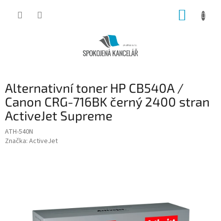
Přejít
NÁKUP
na
obsah
KOŠÍK
Alternativní toner HP CB540A /
Canon CRG-716BK černý 2400 stran
ActiveJet Supreme
ATH-540N
Značka:
ActiveJet