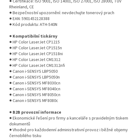
● Certifikace: ISO 9001, ISO 14001, ISO 27001, ISO 28000, TÜV
Rheinland, CE
● Bezpečnostní upozornění: nevdechujte tonerový prach
● EAN: 5901452128388
● Kód produktu: ATH-540N
●
Kompatibilní tiskárny
● HP Color LaserJet CP1215
● HP Color LaserJet CP1515n
● HP Color LaserJet CP1518ni
● HP Color LaserJet CM1312
● HP Color LaserJet CM1312nfi
● Canon i-SENSYS LBP5050
● Canon i-SENSYS LBP5050n
● Canon i-SENSYS MF8030cn
● Canon i-SENSYS MF8040cn
● Canon i-SENSYS MF8050cn
● Canon i-SENSYS MF8080c
●
B2B provozní informace
● Ekonomické řešení pro firmy a kanceláře s pravidelným tiskem
dokumentů
● Vhodné pro každodenní administrativní provoz i běžné objemy
černobílého tisku