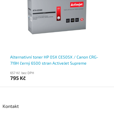
-
Alternativní toner HP 05X CE505X / Canon CRG-
Al
719H černý 6500 stran ActiveJet Supreme
73
657 Kč bez DPH
57
795 Kč
6
Z
á
p
a
Kontakt
t