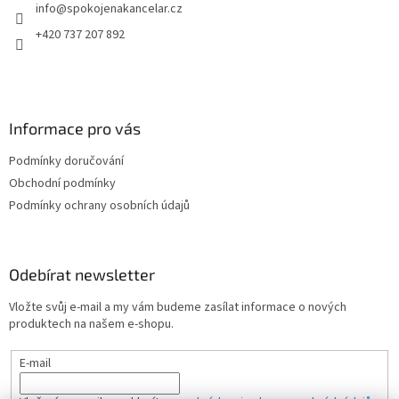
info
@
spokojenakancelar.cz
í
+420 737 207 892
Informace pro vás
Podmínky doručování
Obchodní podmínky
Podmínky ochrany osobních údajů
Odebírat newsletter
Vložte svůj e-mail a my vám budeme zasílat informace o nových
produktech na našem e-shopu.
E-mail