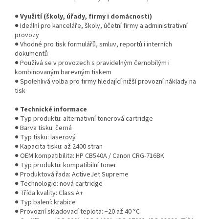
●
Využití (školy, úřady, firmy i domácnosti)
● Ideální pro kanceláře, školy, účetní firmy a administrativní
provozy
● Vhodné pro tisk formulářů, smluv, reportů i interních
dokumentů
● Používá se v provozech s pravidelným černobílým i
kombinovaným barevným tiskem
● Spolehlivá volba pro firmy hledající nižší provozní náklady na
tisk
●
Technické informace
● Typ produktu: alternativní tonerová cartridge
● Barva tisku: černá
● Typ tisku: laserový
● Kapacita tisku: až 2400 stran
● OEM kompatibilita: HP CB540A / Canon CRG-716BK
● Typ produktu: kompatibilní toner
● Produktová řada: ActiveJet Supreme
● Technologie: nová cartridge
● Třída kvality: Class A+
● Typ balení: krabice
● Provozní skladovací teplota: −20 až 40 °C