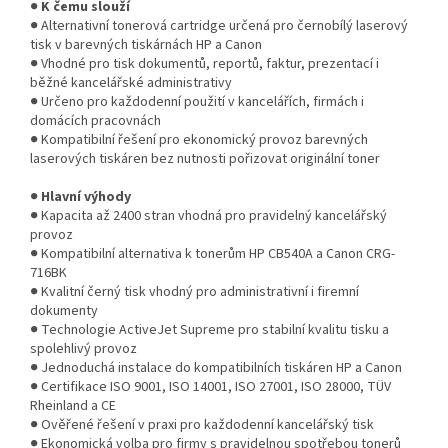
●
K čemu slouží
● Alternativní tonerová cartridge určená pro černobílý laserový
tisk v barevných tiskárnách HP a Canon
● Vhodné pro tisk dokumentů, reportů, faktur, prezentací i
běžné kancelářské administrativy
● Určeno pro každodenní použití v kancelářích, firmách i
domácích pracovnách
● Kompatibilní řešení pro ekonomický provoz barevných
laserových tiskáren bez nutnosti pořizovat originální toner
●
Hlavní výhody
● Kapacita až 2400 stran vhodná pro pravidelný kancelářský
provoz
● Kompatibilní alternativa k tonerům HP CB540A a Canon CRG-
716BK
● Kvalitní černý tisk vhodný pro administrativní i firemní
dokumenty
● Technologie ActiveJet Supreme pro stabilní kvalitu tisku a
spolehlivý provoz
● Jednoduchá instalace do kompatibilních tiskáren HP a Canon
● Certifikace ISO 9001, ISO 14001, ISO 27001, ISO 28000, TÜV
Rheinland a CE
● Ověřené řešení v praxi pro každodenní kancelářský tisk
● Ekonomická volba pro firmy s pravidelnou spotřebou tonerů