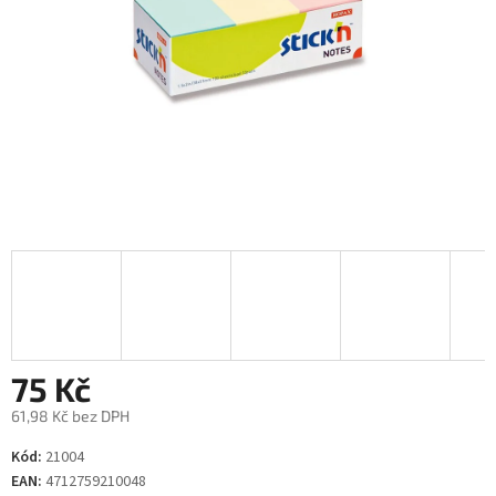
75 Kč
61,98 Kč bez DPH
Měrná
Kód:
21004
cena:
EAN:
4712759210048