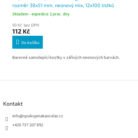
rozměr 38x51 mm, neonový mix, 12x100 lístků
pa
Skladem - expedice 2 prac. dny
Skl
93 Kč bez DPH
118
112 Kč
14
Do košíku
h.
Barevné samolepící kostky v zářivých neonových barvách.
Pos
rai
bal
Z
á
p
a
Kontakt
t
info
@
spokojenakancelar.cz
í
+420 737 207 892