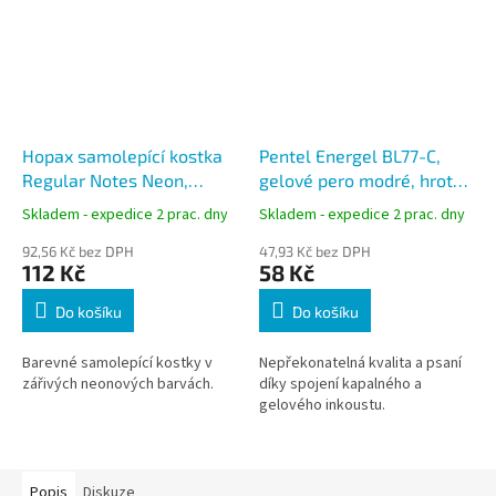
Hopax samolepící kostka
Pentel Energel BL77-C,
Regular Notes Neon,
gelové pero modré, hrot
rozměr 38x51 mm,
0,7 mm
Skladem - expedice 2 prac. dny
Skladem - expedice 2 prac. dny
neonový mix, 12x100 lístků
92,56 Kč bez DPH
47,93 Kč bez DPH
112 Kč
58 Kč
Do košíku
Do košíku
Barevné samolepící kostky v
Nepřekonatelná kvalita a psaní
zářivých neonových barvách.
díky spojení kapalného a
gelového inkoustu.
Popis
Diskuze