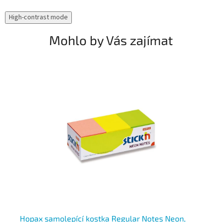
High-contrast mode
Mohlo by Vás zajímat
Hopax samolepící kostka Regular Notes Neon,
3M