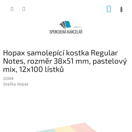
Přejít
NÁKUP
na
obsah
KOŠÍK
Hopax samolepící kostka Regular
Notes, rozměr 38x51 mm, pastelový
mix, 12x100 lístků
21004
Značka:
Hopax