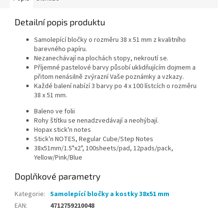
Detailní popis produktu
Samolepící bločky o rozměru 38 x 51 mm z kvalitního
barevného papíru.
Nezanechávají na plochách stopy, nekroutí se.
Příjemné pastelové barvy působí uklidňujícím dojmem a
přitom nenásilně zvýrazní Vaše poznámky a vzkazy.
Každé balení nabízí 3 barvy po 4 x 100 lístcích o rozměru
38 x 51 mm.
Baleno ve folii
Rohy štítku se nenadzvedávají a neohýbají.
Hopax stick'n notes
Stick'n NOTES, Regular Cube/Step Notes
38x51mm/1.5"x2", 100sheets/pad, 12pads/pack,
Yellow/Pink/Blue
Doplňkové parametry
Kategorie
:
Samolepící bločky a kostky 38x51 mm
EAN
:
4712759210048