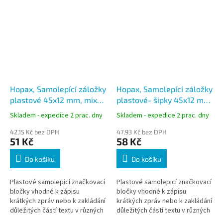
Hopax, Samolepící záložky
Hopax, Samolepící záložky
plastové 45x12 mm, mix
plastové- šipky 45x12 mm,
barev 5x25 lístků
mix barev 5x25 lístků
Skladem - expedice 2 prac. dny
Skladem - expedice 2 prac. dny
42,15 Kč bez DPH
47,93 Kč bez DPH
51 Kč
58 Kč
Do košíku
Do košíku
Plastové samolepicí značkovací
Plastové samolepicí značkovací
bločky vhodné k zápisu
bločky vhodné k zápisu
krátkých zpráv nebo k zakládání
krátkých zpráv nebo k zakládání
důležitých částí textu v různých
důležitých částí textu v různých
dokumentech a publikacích s
dokumentech a publikacích s