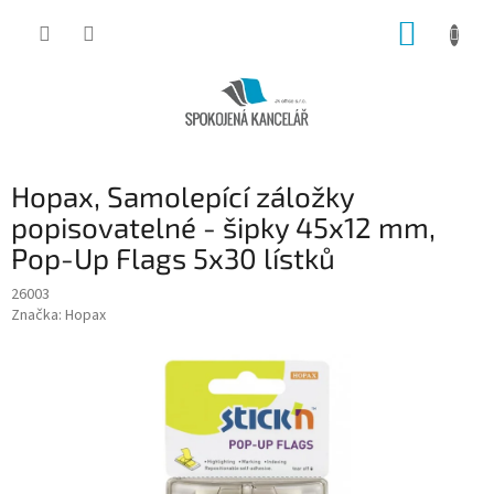
Přejít
NÁKUP
na
obsah
KOŠÍK
Hopax, Samolepící záložky
popisovatelné - šipky 45x12 mm,
Pop-Up Flags 5x30 lístků
26003
Značka:
Hopax