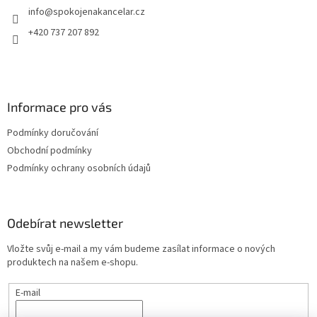
info
@
spokojenakancelar.cz
í
+420 737 207 892
Informace pro vás
Podmínky doručování
Obchodní podmínky
Podmínky ochrany osobních údajů
Odebírat newsletter
Vložte svůj e-mail a my vám budeme zasílat informace o nových
produktech na našem e-shopu.
E-mail