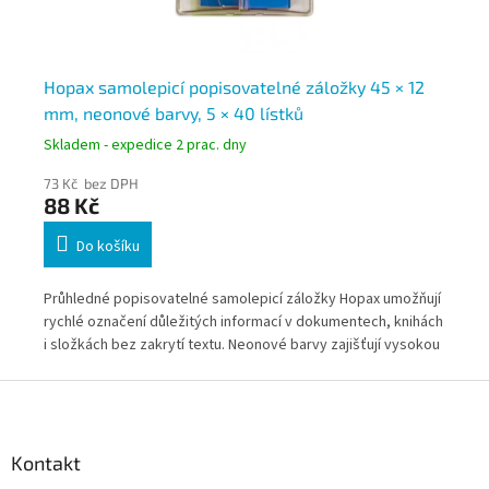
,
Hopax samolepicí popisovatelné záložky 45 × 12
Sa
mm, neonové barvy, 5 × 40 lístků
po
Skladem - expedice 2 prac. dny
Skl
73 Kč bez DPH
10
88 Kč
12
Do košíku
ru v
Průhledné popisovatelné samolepicí záložky Hopax umožňují
Bar
rychlé označení důležitých informací v dokumentech, knihách
 a
i složkách bez zakrytí textu. Neonové barvy zajišťují vysokou
viditelnost a díky možnosti zápisu lze záložky využít také pro
Z
krátké poznámky nebo úkoly. Balení obsahuje 200 lístků v
á
pěti barvách.
p
a
Kontakt
t