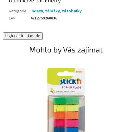
Doplňkové parametry
Kategorie
:
Indexy, záložky, zásobníky
EAN
:
4712759260036
High-contrast mode
Mohlo by Vás zajímat