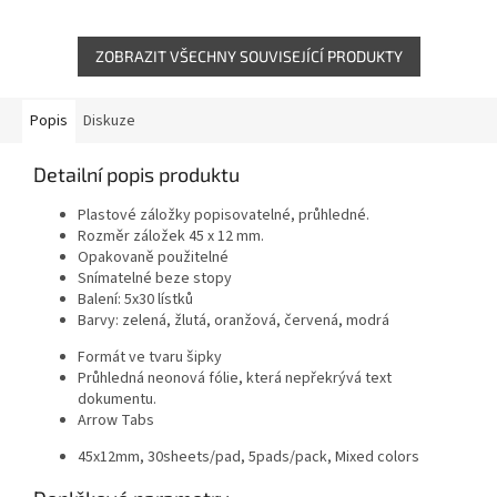
možností zápisku
možností zápisku
ZOBRAZIT VŠECHNY SOUVISEJÍCÍ PRODUKTY
Popis
Diskuze
Detailní popis produktu
Plastové záložky popisovatelné, průhledné.
Rozměr záložek 45 x 12 mm.
Opakovaně použitelné
Snímatelné beze stopy
Balení: 5x30 lístků
Barvy: zelená, žlutá, oranžová, červená, modrá
Formát ve tvaru šipky
Průhledná neonová fólie, která nepřekrývá text
dokumentu.
Arrow Tabs
45x12mm, 30sheets/pad, 5pads/pack, Mixed colors