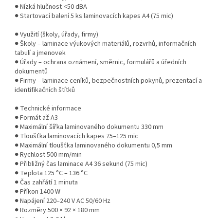
● Nízká hlučnost <50 dBA
● Startovací balení 5 ks laminovacích kapes A4 (75 mic)
● Využití (školy, úřady, firmy)
● Školy – laminace výukových materiálů, rozvrhů, informačních
tabulí a jmenovek
● Úřady – ochrana oznámení, směrnic, formulářů a úředních
dokumentů
● Firmy – laminace ceníků, bezpečnostních pokynů, prezentací a
identifikačních štítků
● Technické informace
● Formát až A3
● Maximální šířka laminovaného dokumentu 330 mm
● Tloušťka laminovacích kapes 75–125 mic
● Maximální tloušťka laminovaného dokumentu 0,5 mm
● Rychlost 500 mm/min
● Přibližný čas laminace A4 36 sekund (75 mic)
● Teplota 125 °C – 136 °C
● Čas zahřátí 1 minuta
● Příkon 1400 W
● Napájení 220–240 V AC 50/60 Hz
● Rozměry 500 × 92 × 180 mm