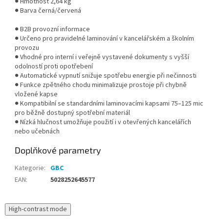
● Hmotnost 2,64 kg
● Barva černá/červená
● B2B provozní informace
● Určeno pro pravidelné laminování v kancelářském a školním
provozu
● Vhodné pro interní i veřejně vystavené dokumenty s vyšší
odolností proti opotřebení
● Automatické vypnutí snižuje spotřebu energie při nečinnosti
● Funkce zpětného chodu minimalizuje prostoje při chybně
vložené kapse
● Kompatibilní se standardními laminovacími kapsami 75–125 mic
pro běžně dostupný spotřební materiál
● Nízká hlučnost umožňuje použití i v otevřených kancelářích
nebo učebnách
Doplňkové parametry
Kategorie
:
GBC
EAN
:
5028252645577
High-contrast mode