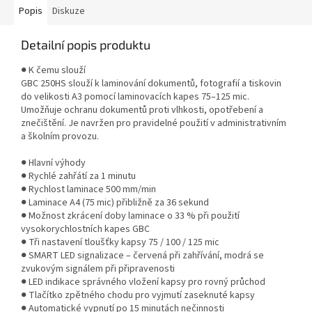
Popis
Diskuze
Detailní popis produktu
● K čemu slouží
GBC 250HS slouží k laminování dokumentů, fotografií a tiskovin
do velikosti A3 pomocí laminovacích kapes 75–125 mic.
Umožňuje ochranu dokumentů proti vlhkosti, opotřebení a
znečištění. Je navržen pro pravidelné použití v administrativním
a školním provozu.
● Hlavní výhody
● Rychlé zahřátí za 1 minutu
● Rychlost laminace 500 mm/min
● Laminace A4 (75 mic) přibližně za 36 sekund
● Možnost zkrácení doby laminace o 33 % při použití
vysokorychlostních kapes GBC
● Tři nastavení tloušťky kapsy 75 / 100 / 125 mic
● SMART LED signalizace – červená při zahřívání, modrá se
zvukovým signálem při připravenosti
● LED indikace správného vložení kapsy pro rovný průchod
● Tlačítko zpětného chodu pro vyjmutí zaseknuté kapsy
● Automatické vypnutí po 15 minutách nečinnosti