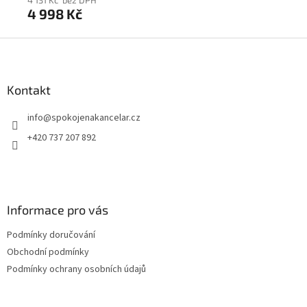
4 131 Kč bez DPH
2 4
4 998 Kč
2 
Z
á
p
a
Kontakt
t
info
@
spokojenakancelar.cz
í
+420 737 207 892
Informace pro vás
Podmínky doručování
Obchodní podmínky
Podmínky ochrany osobních údajů