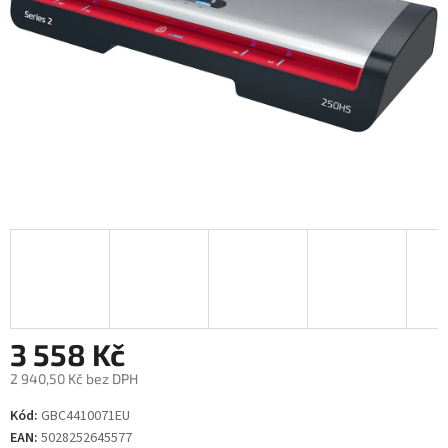
3 558 Kč
2 940,50 Kč bez DPH
Měrná
Kód:
GBC4410071EU
cena:
EAN:
5028252645577