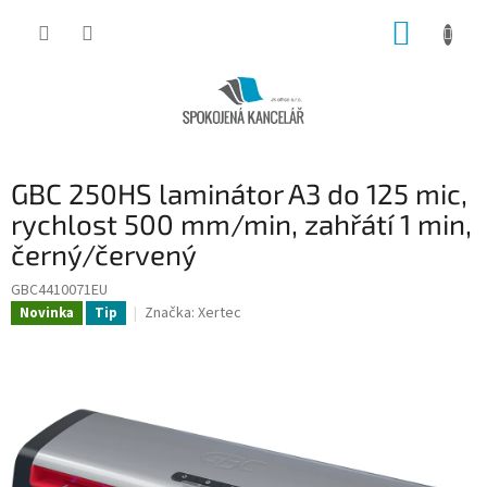
Přejít
NÁKUP
na
obsah
KOŠÍK
GBC 250HS laminátor A3 do 125 mic,
rychlost 500 mm/min, zahřátí 1 min,
černý/červený
GBC4410071EU
Značka:
Xertec
Novinka
Tip