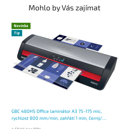
Mohlo by Vás zajímat
Novinka
N
Tip
max
GBC 480HS Office laminátor A3 75–175 mic,
GB
rychlost 800 mm/min, zahřátí 1 min, černý/
mm
červený