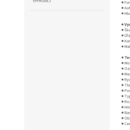
VÝPRODEJ
● Fu
● Au
● Hl
●
Vyu
● Šk
● Úř
● Ka
● Ma
●
Te
● Mo
● Oz
● Ma
● Ry
● Tlo
● Poč
● Ty
● Ro
● Hm
● Ba
● Ob
● Ce