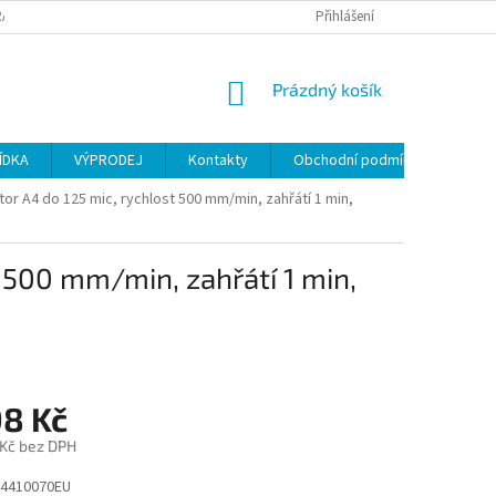
ANY OSOBNÍCH ÚDAJŮ
Přihlášení
NÁKUPNÍ
Prázdný košík
KOŠÍK
ÍDKA
VÝPRODEJ
Kontakty
Obchodní podmínky
or A4 do 125 mic, rychlost 500 mm/min, zahřátí 1 min,
 500 mm/min, zahřátí 1 min,
98 Kč
 Kč bez DPH
4410070EU