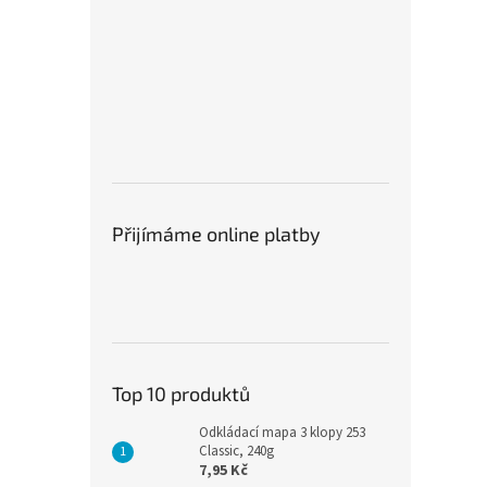
laminovací kapsy 75–125
d
mikronů.
v
Přijímáme online platby
Top 10 produktů
Odkládací mapa 3 klopy 253
Classic, 240g
7,95 Kč