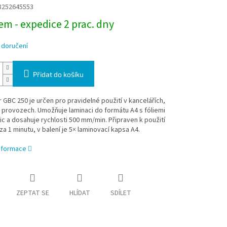
8252645553
m - expedice 2 prac. dny
 doručení
Přidat do košíku
 GBC 250 je určen pro pravidelné použití v kancelářích,
 provozech. Umožňuje laminaci do formátu A4 s fóliemi
c a dosahuje rychlosti 500 mm/min. Připraven k použití
 za 1 minutu, v balení je 5× laminovací kapsa A4.
informace
ZEPTAT SE
HLÍDAT
SDÍLET