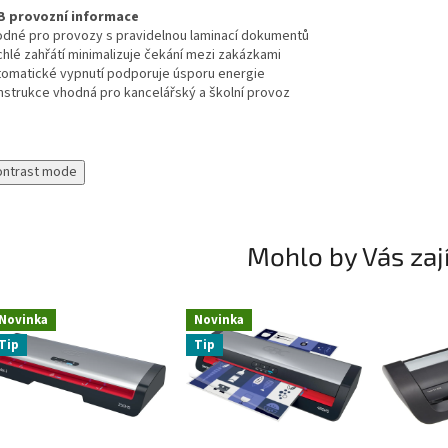
B provozní informace
odné pro provozy s pravidelnou laminací dokumentů
chlé zahřátí minimalizuje čekání mezi zakázkami
tomatické vypnutí podporuje úsporu energie
nstrukce vhodná pro kancelářský a školní provoz
ontrast mode
Mohlo by Vás zaj
Novinka
Novinka
Tip
Tip