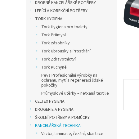
a
DROBNÉ KANCELÁŘSKÉ POTŘEBY
n
LEPÍCÍ A KOREKČNÍ POTŘEBY
e
TORK HYGIENA
l
Tork Hygiena pro toalety
Tork Průmysl
Tork zásobníky
Tork Ubrousky a Prostírání
Tork Zdravotnictví
Tork Kuchyně
Peva Profesionální výrobky na
ochranu, mytí a regeneraci lidské
pokožky
Průmyslové utěrky – netkaná textilie
CELTEX HYGIENA
DROGERIE A HYGIENA
ŠKOLNÍ POTŘEBY A POMŮCKY
KANCELÁŘSKÁ TECHNIKA
Vazba, laminace, řezání, skartace