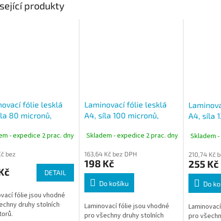
sející produkty
ovací fólie lesklá
Laminovací fólie lesklá
Laminovac
íla 80 micronů,
A4, síla 100 micronů,
A4, síla 
í 100ks
balení 100ks
balení 1
em - expedice 2 prac. dny
Skladem - expedice 2 prac. dny
Skladem -
Kč bez
163,64 Kč bez DPH
210,74 Kč 
198 Kč
255 Kč
Kč
DETAIL
Do košíku
Do ko
vací fólie jsou vhodné
echny druhy stolních
Laminovací fólie jsou vhodné
Laminovací
torů.
pro všechny druhy stolních
pro všechn