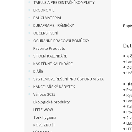
TABULE A PREZENTAČNÍ KOMPLETY
ERGONOMIE
BALÍCÍ MATERIÁL
DURAFRAME - RÁMEČKY
Popi
OBČERSTVENÍ
OCHRANNÉ PRACOVNÍ POMŮCKY
Det
Favorite Products
STOLNÍ KALENDÁŘE
●
K 
● La
NÁSTĚNNÉ KALENDÁŘE
● Oc
DIÁŘE
● Ur
SYSTÉMOVÉ ŘEŠENÍ PRO ÚSPORU MÍSTA
●
Hl
KANCELÁŘSKÝ NÁBYTEK
● Pr
Vánoce 2025
● Ry
● Lam
Ekologické produkty
● Zah
LEITZ WOW
● Pod
Tork hygiena
● 2-
● LE
NOVÉ ZBOŽÍ
● LE