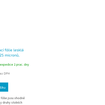
í fólie lesklá
125 micronů,
00ks
 expedice 2 prac. dny
bez DPH
šíku
 fólie jsou vhodné
y druhy stolních