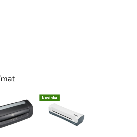
ímat
Novinka
Novinka