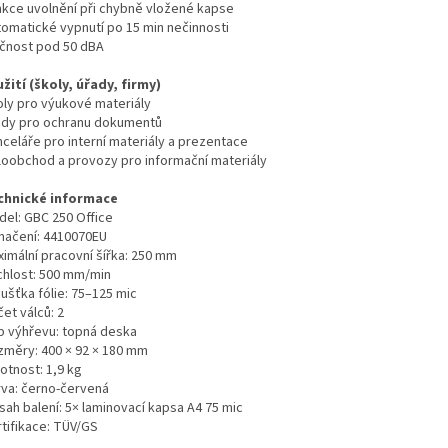
nkce uvolnění při chybně vložené kapse
tomatické vypnutí po 15 min nečinnosti
učnost pod 50 dBA
žití (školy, úřady, firmy)
oly pro výukové materiály
ady pro ochranu dokumentů
nceláře pro interní materiály a prezentace
loobchod a provozy pro informační materiály
chnické informace
del: GBC 250 Office
načení: 4410070EU
ximální pracovní šířka: 250 mm
chlost: 500 mm/min
ušťka fólie: 75–125 mic
et válců: 2
p výhřevu: topná deska
změry: 400 × 92 × 180 mm
otnost: 1,9 kg
rva: černo-červená
sah balení: 5× laminovací kapsa A4 75 mic
rtifikace: TÜV/GS