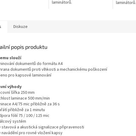
laminátorů.
laminátorů.
s
Diskuze
ailní popis produktu
čemu slouží
minování dokumentů do formátu A4
hrana dokumentů proti vlhkosti a mechanickému poškození
čeno pro kapsové laminování
avní výhody
acovní šířka 250 mm
chlost laminace 500 mm/min
inace A4/75 mic přibližně za 36 s
řátí přibližně za 1 minutu
pora fólií 75 / 100 / 125 mic
válcový systém
D stavová a akustická signalizace připravenosti
D navádění pro rovné vložení kapsy