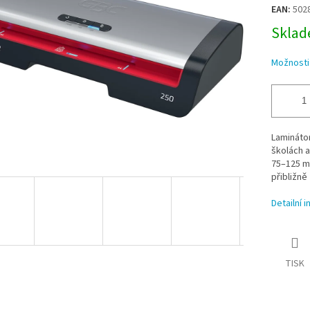
cena:
EAN:
502
Sklade
Možnosti
Laminátor
školách a
75–125 mi
přibližně
Detailní 
TISK