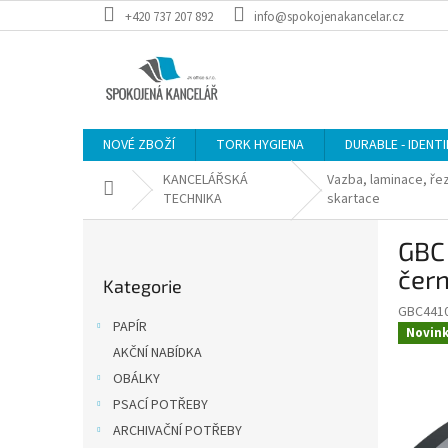
Přejít
+420 737 207 892
info@spokojenakancelar.cz
na
obsah
NOVÉ ZBOŽÍ
TORK HYGIENA
DURABLE - IDENT
KANCELÁŘSKÁ
Vazba, laminace, řez
Domů
TECHNIKA
skartace
P
GBC 
o
Přeskočit
s
čer
Kategorie
kategorie
t
GBC441
r
PAPÍR
Novin
a
AKČNÍ NABÍDKA
n
OBÁLKY
n
í
PSACÍ POTŘEBY
p
ARCHIVAČNÍ POTŘEBY