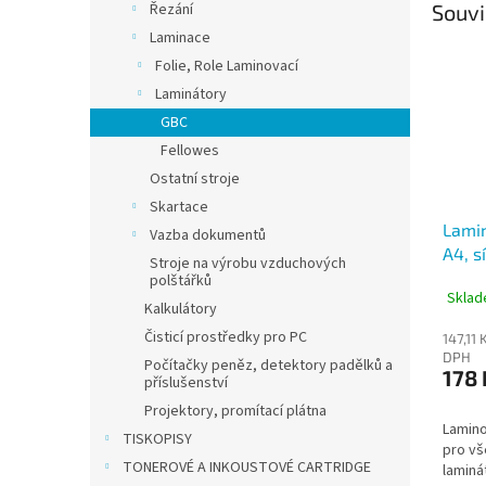
Řezání
Souvi
Laminace
Folie, Role Laminovací
Laminátory
GBC
Fellowes
Ostatní stroje
Skartace
Lamin
Vazba dokumentů
A4, s
Stroje na výrobu vzduchových
balen
polštářků
Sklad
Kalkulátory
Čisticí prostředky pro PC
147,11 
DPH
Počítačky peněz, detektory padělků a
178 
příslušenství
Projektory, promítací plátna
Lamino
TISKOPISY
pro vš
TONEROVÉ A INKOUSTOVÉ CARTRIDGE
laminá