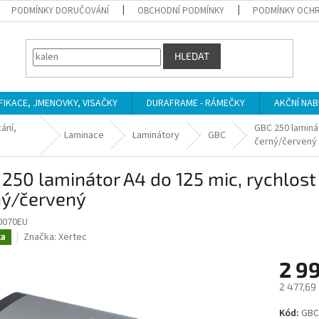
PODMÍNKY DORUČOVÁNÍ
OBCHODNÍ PODMÍNKY
PODMÍNKY OCHR
HLEDAT
IFIKACE, JMENOVKY, VISAČKY
DURAFRAME - RÁMEČKY
AKČNÍ NAB
ání,
GBC 250 laminát
Laminace
Laminátory
GBC
černý/červený
250 laminátor A4 do 125 mic, rychlost
ný/červený
0070EU
Značka:
Xertec
ka
2 9
2 477,69
Měrná
Kód:
GBC