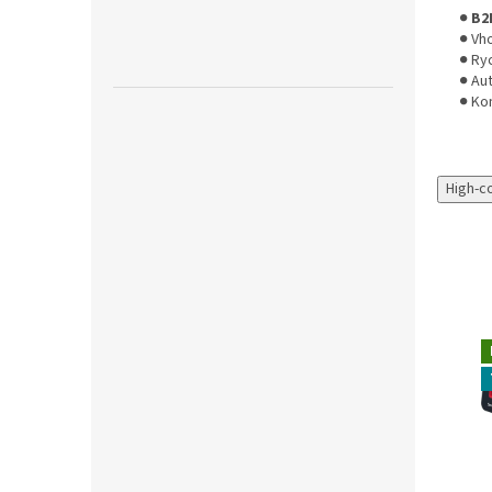
●
B2
● Vh
● Ry
● Au
● Ko
High-c
Novinka