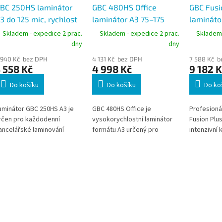
BC 250HS laminátor
GBC 480HS Office
GBC Fusi
3 do 125 mic, rychlost
laminátor A3 75–175
lamináto
00 mm/min, zahřátí 1
mic, rychlost 800
mic, rych
Skladem - expedice 2 prac.
Skladem - expedice 2 prac.
Skladem 
in, černý/červený
mm/min, zahřátí 1 min,
mm/min, 
dny
dny
černý/červený
 940 Kč bez DPH
4 131 Kč bez DPH
7 588 Kč b
 558 Kč
4 998 Kč
9 182 K
Do košíku
Do košíku
Do ko
aminátor GBC 250HS A3 je
GBC 480HS Office je
Profesioná
rčen pro každodenní
vysokorychlostní laminátor
Fusion Plu
ancelářské laminování
formátu A3 určený pro
intenzivní 
okumentů až do formátu
kanceláře, školy a úřady s
školní prov
3. Podporuje kapsy o
vyšší frekvencí laminace.
automatick
loušťce 75–125 mic a díky
Podporuje fólie 75–175 mic a
tloušťky k
ahřátí za 1 minutu umožňuje
dosahuje rychlosti 800
rychlost a
ychlou přípravu k provozu.
mm/min. Zahřátí přibližně za
zahřátí za 
hodný pro školy, úřady a
1 minutu umožňuje rychlé
Umožňuje l
irmy, které potřebují
zahájení práce.
formátu A3
ravidelně chránit
mic.