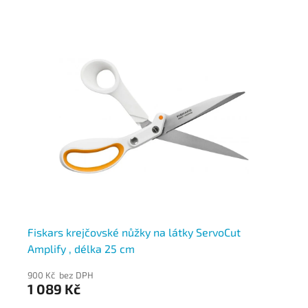
m
Fiskars krejčovské nůžky na látky ServoCut
Fi
Amplify , délka 25 cm
900 Kč bez DPH
991
1 089 Kč
1 