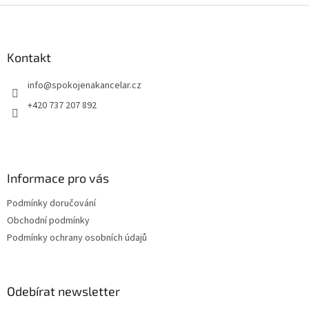
Z
á
p
a
Kontakt
t
info
@
spokojenakancelar.cz
í
+420 737 207 892
Informace pro vás
Podmínky doručování
Obchodní podmínky
Podmínky ochrany osobních údajů
Odebírat newsletter