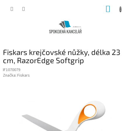
Přejít
NÁKUP
na
obsah
KOŠÍK
Fiskars krejčovské nůžky, délka 23
cm, RazorEdge Softgrip
IF1070079
Značka:
Fiskars