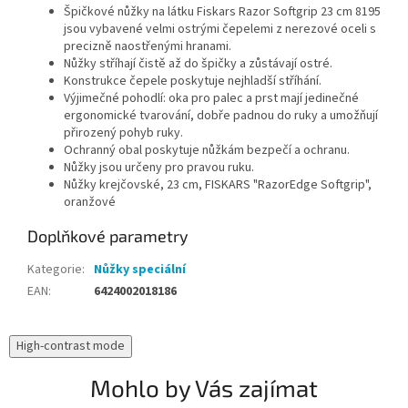
Špičkové nůžky na látku Fiskars Razor Softgrip 23 cm 8195
jsou vybavené velmi ostrými čepelemi z nerezové oceli s
precizně naostřenými hranami.
Nůžky stříhají čistě až do špičky a zůstávají ostré.
Konstrukce čepele poskytuje nejhladší stříhání.
Výjimečné pohodlí: oka pro palec a prst mají jedinečné
ergonomické tvarování, dobře padnou do ruky a umožňují
přirozený pohyb ruky.
Ochranný obal poskytuje nůžkám bezpečí a ochranu.
Nůžky jsou určeny pro pravou ruku.
Nůžky krejčovské, 23 cm, FISKARS "RazorEdge Softgrip",
oranžové
Doplňkové parametry
Kategorie
:
Nůžky speciální
EAN
:
6424002018186
High-contrast mode
Mohlo by Vás zajímat