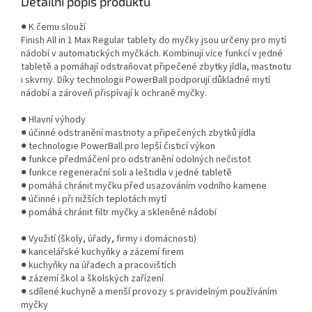
Detailní popis produktu
● K čemu slouží
Finish All in 1 Max Regular tablety do myčky jsou určeny pro mytí
nádobí v automatických myčkách. Kombinují více funkcí v jedné
tabletě a pomáhají odstraňovat připečené zbytky jídla, mastnotu
i skvrny. Díky technologii PowerBall podporují důkladné mytí
nádobí a zároveň přispívají k ochraně myčky.
● Hlavní výhody
● účinné odstranění mastnoty a připečených zbytků jídla
● technologie PowerBall pro lepší čisticí výkon
● funkce předmáčení pro odstranění odolných nečistot
● funkce regenerační soli a leštidla v jedné tabletě
● pomáhá chránit myčku před usazováním vodního kamene
● účinné i při nižších teplotách mytí
● pomáhá chránit filtr myčky a skleněné nádobí
● Využití (školy, úřady, firmy i domácnosti)
● kancelářské kuchyňky a zázemí firem
● kuchyňky na úřadech a pracovištích
● zázemí škol a školských zařízení
● sdílené kuchyně a menší provozy s pravidelným používáním
myčky