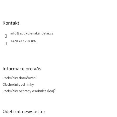
Z
 na
pro
á
p
a
Kontakt
t
info
@
spokojenakancelar.cz
í
+420 737 207 892
Informace pro vás
Podmínky doručování
Obchodní podmínky
Podmínky ochrany osobních údajů
Odebírat newsletter