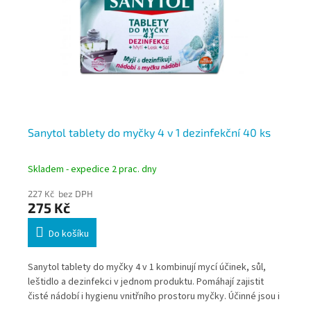
Sanytol tablety do myčky 4 v 1 dezinfekční 40 ks
So
(7
Skladem - expedice 2 prac. dny
Skl
227 Kč bez DPH
45
275 Kč
5
Do košíku
Sanytol tablety do myčky 4 v 1 kombinují mycí účinek, sůl,
Som
it
leštidlo a dezinfekci v jednom produktu. Pomáhají zajistit
mas
sto
čisté nádobí i hygienu vnitřního prostoru myčky. Účinné jsou i
les
při kratších mycích programech a nižších teplotách.
slo