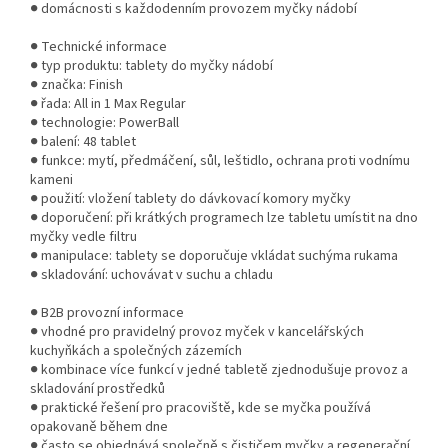
● domácnosti s každodenním provozem myčky nádobí
● Technické informace
● typ produktu: tablety do myčky nádobí
● značka: Finish
● řada: All in 1 Max Regular
● technologie: PowerBall
● balení: 48 tablet
● funkce: mytí, předmáčení, sůl, leštidlo, ochrana proti vodnímu
kameni
● použití: vložení tablety do dávkovací komory myčky
● doporučení: při krátkých programech lze tabletu umístit na dno
myčky vedle filtru
● manipulace: tablety se doporučuje vkládat suchýma rukama
● skladování: uchovávat v suchu a chladu
● B2B provozní informace
● vhodné pro pravidelný provoz myček v kancelářských
kuchyňkách a společných zázemích
● kombinace více funkcí v jedné tabletě zjednodušuje provoz a
skladování prostředků
● praktické řešení pro pracoviště, kde se myčka používá
opakovaně během dne
● často se objednává společně s čističem myčky a regenerační