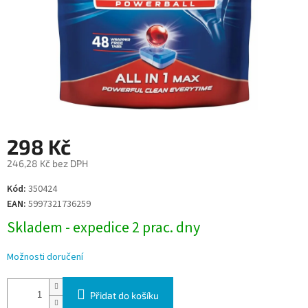
298 Kč
246,28 Kč bez DPH
Měrná
Kód:
350424
cena:
EAN:
5997321736259
Skladem - expedice 2 prac. dny
Možnosti doručení
Přidat do košíku