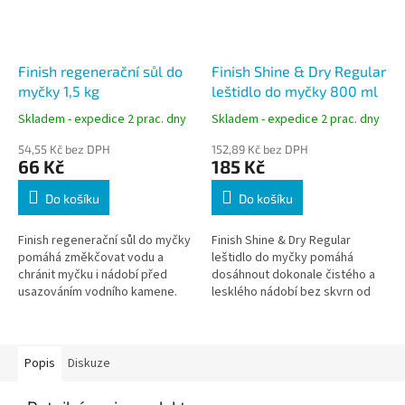
Finish regenerační sůl do
Finish Shine & Dry Regular
myčky 1,5 kg
leštidlo do myčky 800 ml
Skladem - expedice 2 prac. dny
Skladem - expedice 2 prac. dny
54,55 Kč bez DPH
152,89 Kč bez DPH
66 Kč
185 Kč
Do košíku
Do košíku
Finish regenerační sůl do myčky
Finish Shine & Dry Regular
pomáhá změkčovat vodu a
leštidlo do myčky pomáhá
chránit myčku i nádobí před
dosáhnout dokonale čistého a
usazováním vodního kamene.
lesklého nádobí bez skvrn od
Velké granule se postupně
vody. Podporuje důkladné
rozpouštějí a podporují
opláchnutí nádobí a urychluje
správnou funkci...
jeho...
Popis
Diskuze