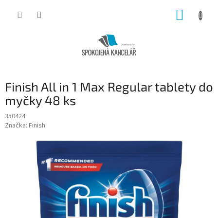
Přejít
NÁKUP
na
obsah
KOŠÍK
Finish All in 1 Max Regular tablety do
myčky 48 ks
350424
Značka:
Finish