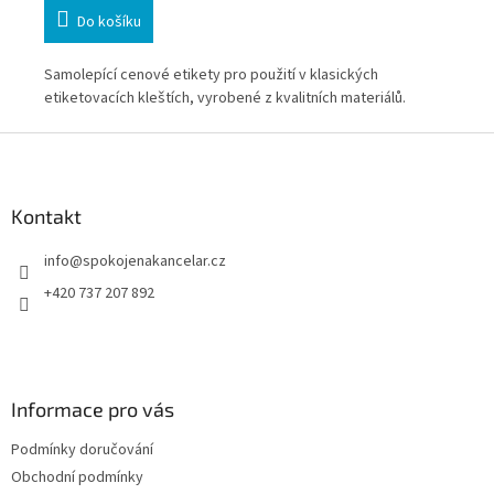
Do košíku
Samolepící cenové etikety pro použití v klasických
Sam
etiketovacích kleštích, vyrobené z kvalitních materiálů.
eti
Z
á
p
a
Kontakt
t
info
@
spokojenakancelar.cz
í
+420 737 207 892
Informace pro vás
Podmínky doručování
Obchodní podmínky