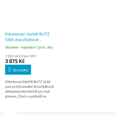
Etiketovací kleště BLITZ
S16A dvouřádkové
alfanumerické 8+8 míst
Skladem - expedice 2 prac. dny
pro etikety 25x16 mm
3 202,48 Kč bez DPH
3 875 Kč
Do košíku
Etiketovací kleště BLITZ S16A
jsou profesionální dvouřádkové
alfanumerické kleště pro tisk
písmen, čísel a symbolů na
etikety Contact 25x16 mm.
Umožňují přehledné značení
cen,...