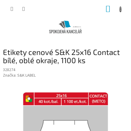
Přejít
NÁKUP
na
obsah
KOŠÍK
Etikety cenové S&K 25x16 Contact
bílé, oblé okraje, 1100 ks
328274
Značka:
S&K LABEL