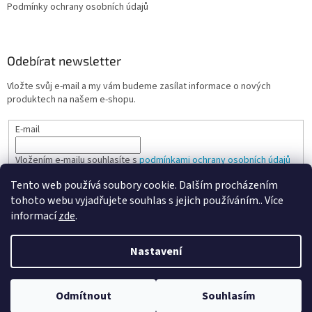
Podmínky ochrany osobních údajů
Odebírat newsletter
Vložte svůj e-mail a my vám budeme zasílat informace o nových
produktech na našem e-shopu.
E-mail
Vložením e-mailu souhlasíte s
podmínkami ochrany osobních údajů
Tento web používá soubory cookie. Dalším procházením
PŘIHLÁSIT SE
tohoto webu vyjadřujete souhlas s jejich používáním.. Více
informací
zde
.
Nastavení
Vytvořil Shoptet
Odmítnout
Souhlasím
Copyright 2026
Spokojená kancelář
. Všechna práva vyhrazena.