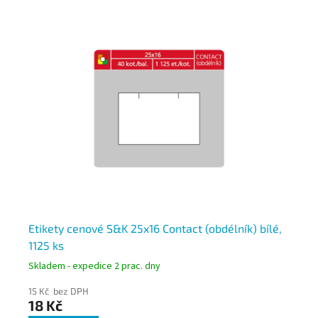
lé
Etikety cenové S&K 25x16 Contact (obdélník) bílé,
Et
1125 ks
ok
Skladem - expedice 2 prac. dny
Skl
15 Kč bez DPH
16 
18 Kč
19