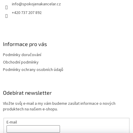
info
@
spokojenakancelar.cz
í
+420 737 207 892
Informace pro vás
Podmínky doručování
Obchodní podmínky
Podmínky ochrany osobních údajů
Odebírat newsletter
Vložte svůj e-mail a my vám budeme zasílat informace o nových
produktech na našem e-shopu.
E-mail