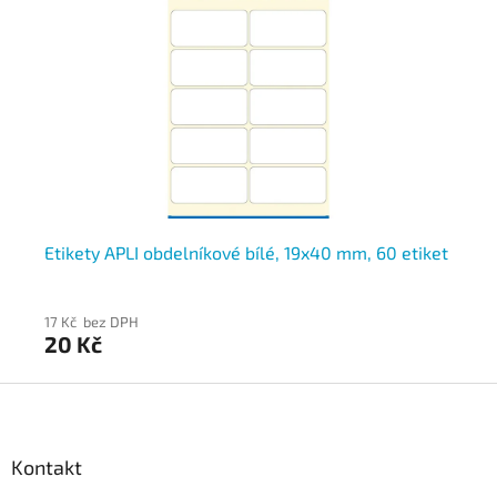
et
Etikety APLI obdelníkové bílé, 19x40 mm, 60 etiket
Et
17 Kč bez DPH
17 
20 Kč
2
Z
á
p
a
Kontakt
t