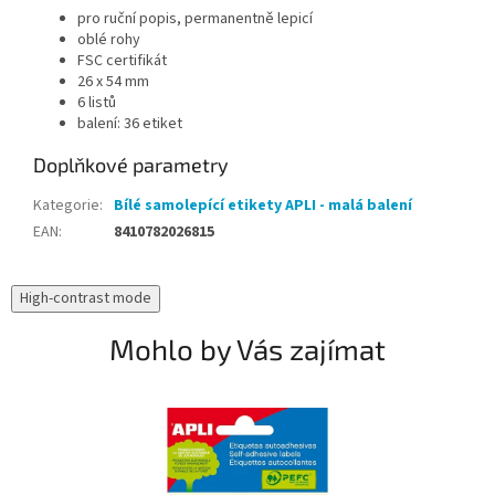
pro ruční popis, permanentně lepicí
oblé rohy
FSC certifikát
26 x 54 mm
6 listů
balení: 36 etiket
Doplňkové parametry
Kategorie
:
Bílé samolepící etikety APLI - malá balení
EAN
:
8410782026815
High-contrast mode
Mohlo by Vás zajímat