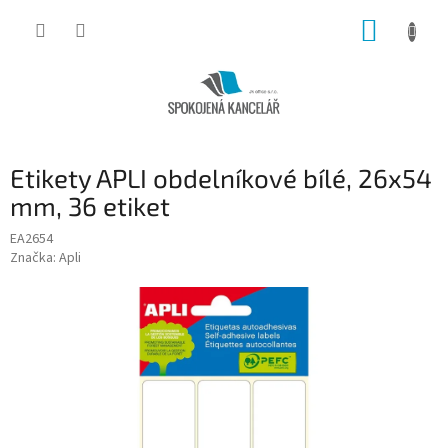
Přejít
NÁKUP
na
obsah
KOŠÍK
Etikety APLI obdelníkové bílé, 26x54
mm, 36 etiket
EA2654
Značka:
Apli